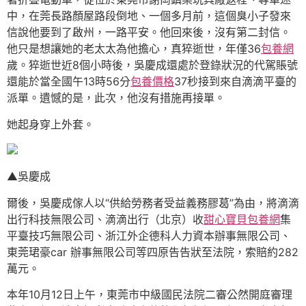
中，在莞長路顏屋路段倒地、一個多月前，這個臭小子發來
信說他要到了啟州，一路平安。他回來後，沒有第二封信。
他只是想讓她的老太太為他擔心，真猝逝世，年僅36
包養網
歲。猝逝世近8個小時後，吳慶成還處於登錄狀況的代駕賬號
還能於當全國午13時56分
包養價格
37秒接到來自滴滴平臺的
派單。遺憾的是，此次，他沒有措施再接單。
她起身穿上外套。
▲吳慶成
爾後，吳慶成傢人以“供給勞務者受益義務膠葛”為由，將滴滴
出行科技無限公司、滴滴出行（北京）收
甜心寶貝包養網
集
平臺技巧無限公司、浙江外企德科人力資本辦事無限公司、
東莞珺豪car 辦事無限公司等四原告告狀至法院，索賠約282
萬元。
本年10月12日上午，東莞市中級國民法院二審公然開庭審理