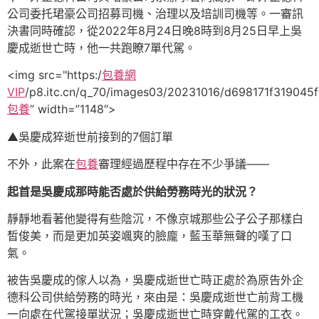
公司委托珺豪公司招募司機、治理以及培訓司機等。一審訊
決書同時確認，從2022年8月24日晚8時到8月25日早上吳
慶成逝世亡時，他一共跑瞭7單代駕。
<img src="https:/
包養網
VIP
/p8.itc.cn/q_70/images03/20231016/d698171f31904
包養
” width=”1148″>
▲吳慶成猝逝世前接到的7個訂單
不外，此案在
包養
審理經過歷程中存在不少爭議——
起首是吳慶成那時能否處於供給勞務時光的狀況？
靜靜地看著他變得有些陰沉，不像京城那些公子公子那樣白
皙俊美，而是更加英姿颯爽的臉龐，藍玉華無聲的嘆了口
氣。
被告吳慶成的傢人以為，吳慶成逝世亡時正處於為原告外企
德科公司供給勞務的時光，來由是：吳慶成逝世亡前背工機
一向處在代駕接單狀況；吳慶成逝世亡時穿戴代駕的工衣。