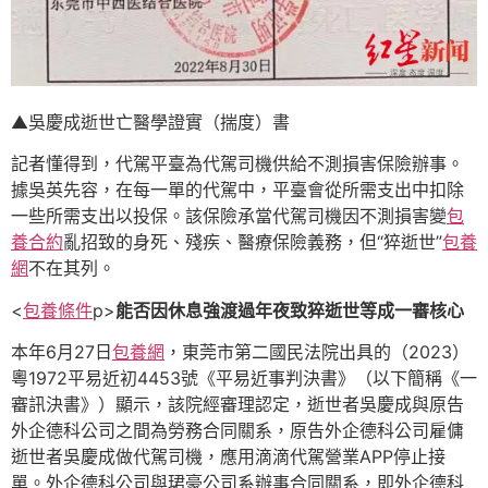
▲吳慶成逝世亡醫學證實（揣度）書
記者懂得到，代駕平臺為代駕司機供給不測損害保險辦事。
據吳英先容，在每一單的代駕中，平臺會從所需支出中扣除
一些所需支出以投保。該保險承當代駕司機因不測損害變
包
養合約
亂招致的身死、殘疾、醫療保險義務，但“猝逝世”
包養
網
不在其列。
<
包養條件
p>
能否因休息強渡過年夜致猝逝世等成一審核心
本年6月27日
包養網
，東莞市第二國民法院出具的（2023）
粵1972平易近初4453號《平易近事判決書》（以下簡稱《一
審訊決書》）顯示，該院經審理認定，逝世者吳慶成與原告
外企德科公司之間為勞務合同關系，原告外企德科公司雇傭
逝世者吳慶成做代駕司機，應用滴滴代駕營業APP停止接
單。外企德科公司與珺豪公司系辦事合同關系，即外企德科