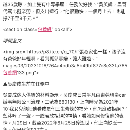
越35歲瞭，加上隻有中專學歷，任務欠好找。”吳英說，盡管
代駕比擬辛勞，但支出還行，“他很勤快，一個月上去，也能
掙7千至8千元。”
<section class=
包養網
“lookall”>
睜開全文
<img src="https://p8.itc.cn/q_70/i“張叔家也一樣，孩子沒
有爸爸好年輕啊。看到孤兒寡婦，讓人難過。”
mages03/20231016/264a4bdb3a5b49bf877c8e33fa765
包養網
133.png”>
▲吳慶成生前在任務中
吳慶成傢人供給的材料顯示，吳慶成日常平凡由東莞珺豪car
辦事無限公司治理，工號為880130，上崗時光為2021年
10“我女兒能把他看成是他三生修煉的福分，他怎麼敢拒絕？”
藍沐哼了一聲，一臉若敢拒絕的神情，看她如何修復他的表
情，月29日，截至2022年8月25日猝逝世，他上崗缺乏一
年，但已代駕927次。