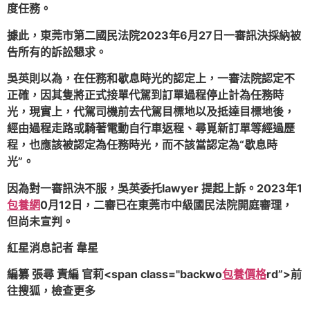
度任務。
據此，東莞市第二國民法院2023年6月27日一審訊決採納被
告所有的訴訟懇求。
吳英則以為，在任務和歇息時光的認定上，一審法院認定不
正確，因其隻將正式接單代駕到訂單過程停止計為任務時
光，現實上，代駕司機前去代駕目標地以及抵達目標地後，
經由過程走路或騎著電動自行車返程、尋覓新訂單等經過歷
程，也應該被認定為任務時光，而不該當認定為“歇息時
光”。
因為對一審訊決不服，吳英委托lawyer 提起上訴。2023年1
包養網
0月12日，二審已在東莞市中級國民法院開庭審理，
但尚未宣判。
紅星消息記者 韋星
編纂 張尋 責編 官莉<span class="backwo
包養價格
rd”>
前
往搜狐，檢查更多