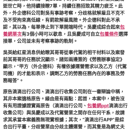
逝世亡時，他持續接瞭7單，持續任務招致其精力疲乏。此
外，外企德科公司對吳有事跡考察，分歧格就解雇且不克不
及不受拘束高低線，有罰款解雇風險。外企德科對此不承
認，其以為，每單停止到下單開端時代，吳慶成綜合起來
包
養網單次
有3個小時可以歇息，且吳慶成可自立
包養條件
選擇
接單，公司並未有考察事跡的軌制。
吳英給紅星消息供給瞭其哥哥從事代駕的相干材料以及案發
前其哥哥的任務狀況顯示，諸如兩邊簽的《勞務辦事協定》
顯示，“甲方（外企德科）有權依據運營需求以及乙方（代駕
司機）的才能和表示，調劑乙方的勞務任務內在的事務及勞
務報答”。
原告滴滴出行公司、滴滴出行收集公司則在一審辯論中稱，
其非本案適格原告。緣由是有兩點：起首，本案中，被告沒
有有用證據證實兩原告（滴滴出行公司、
包養網ppt
滴滴出行
收集公司）與吳慶成以及代駕營業之間存在任何干系，故請
求其承當本案義務無現實根據；其次，“滴滴出行APP”是綜
合出行平臺，分歧營業由分歧主體運營，而其隻是為網丈夫