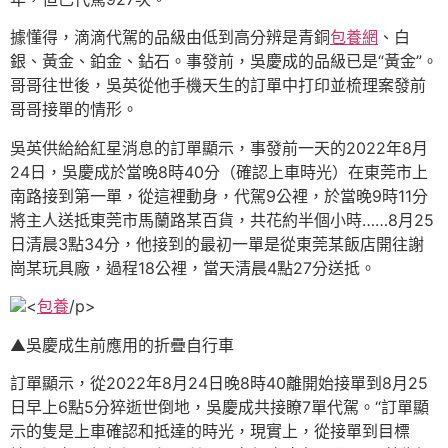
據懂得，滴滴代駕的品級由低到高分辨是青銅
包養網
、白
銀、黃金、鉑金、鉆石。事發前，吳慶成的品級已是“黃金”。
哥哥往世後，吳英從他手機天生的訂單中打印並梳理案發前
哥哥接單的情形。
吳英供給給紅星消息的訂單顯示，事發前一天的2022年8月
24日，吳慶成於當晚8時40分（確認上車時光）在東莞市上
南路接到第一單，從這裡動身，代駕9公裡，於當晚9時11分
將主人送抵東莞市馬蘭路某百貨，共花約半個小時……8月25
日清晨3點34分，他接到的最初一單是從東莞某飯店開往謝
崗某玩具廠，過程18公裡，當天清晨4點27分送抵。
<
包養
/p>
▲吳慶成生前應用的折疊自行車
訂單顯示，從2022年8月24日晚8時40離開始接單到8月25
日早上6點5分猝逝世倒地，吳慶成共接瞭7單代駕。“訂單顯
示的隻是上車確認和抵達的時光，現實上，從接單到目標