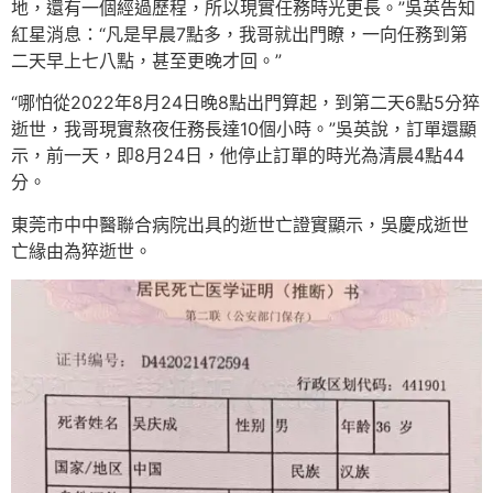
地，還有一個經過歷程，所以現實任務時光更長。”吳英告知
紅星消息：“凡是早晨7點多，我哥就出門瞭，一向任務到第
二天早上七八點，甚至更晚才回。”
“哪怕從2022年8月24日晚8點出門算起，到第二天6點5分猝
逝世，我哥現實熬夜任務長達10個小時。”吳英說，訂單還顯
示，前一天，即8月24日，他停止訂單的時光為清晨4點44
分。
東莞市中中醫聯合病院出具的逝世亡證實顯示，吳慶成逝世
亡緣由為猝逝世。