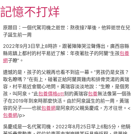
跳
記憶不打烊
至
主
要
原題目：一個代駕司機之逝世：熬夜接7單後，他猝逝世在兒
內
子誕生前一周
容
2022年9月3日早上8時許，跟著陣陣哭泣聲傳出，廣西容縣
縣底鎮上都村的村平易近了解：年夜著肚子的阿蘭“生孩
包養
網
子瞭”。
遺憾的是，孩子的父親再也看不到這一幕。“男孩仍是女孩？
取名瞭嗎？”在街上，碰著正給阿蘭買雞肉和排骨煲湯的黃瑞
容，村平易近會關心地問。黃瑞容淡淡地說：“生瞭，是個男
孩，叫阿泉。”此
包養價格ptt
刻的黃瑞容
包養
無法像第一個孫
子在2019年到來時那麼快活。由於阿泉誕生的前一周，黃瑞
容的兒子——也就
包養網
是阿泉的父親吳慶成，方才往世。<
包養網
/p>
吳慶成是一名代駕司機，2022年8月25日早上6點5分，他騎
著折疊電動車，從位於東莞市謝崗鎮某玩具廠返程、尋單途