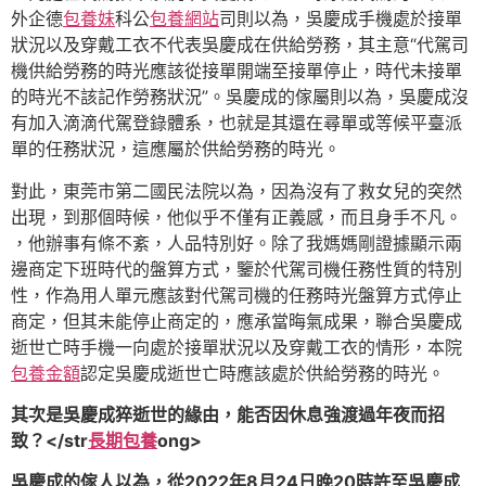
外企德
包養妹
科公
包養網站
司則以為，吳慶成手機處於接單
狀況以及穿戴工衣不代表吳慶成在供給勞務，其主意“代駕司
機供給勞務的時光應該從接單開端至接單停止，時代未接單
的時光不該記作勞務狀況”。吳慶成的傢屬則以為，吳慶成沒
有加入滴滴代駕登錄體系，也就是其還在尋單或等候平臺派
單的任務狀況，這應屬於供給勞務的時光。
對此，東莞市第二國民法院以為，因為沒有了救女兒的突然
出現，到那個時候，他似乎不僅有正義感，而且身手不凡。
，他辦事有條不紊，人品特別好。除了我媽媽剛證據顯示兩
邊商定下班時代的盤算方式，鑒於代駕司機任務性質的特別
性，作為用人單元應該對代駕司機的任務時光盤算方式停止
商定，但其未能停止商定的，應承當晦氣成果，聯合吳慶成
逝世亡時手機一向處於接單狀況以及穿戴工衣的情形，本院
包養金額
認定吳慶成逝世亡時應該處於供給勞務的時光。
其次是吳慶成猝逝世的緣由，能否因休息強渡過年夜而招
致？</str
長期包養
ong>
吳慶成的傢人以為，從2022年8月24日晚20時許至吳慶成