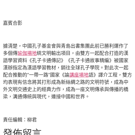
嘉賓合影
據清楚，中國孔子基金會與青島出書集團此前已勝利運作了
多個傳
瑜伽場地
統文明輸出項目，由雙方一起配合打造的漢
語學習資料《孔子卡通傳記》《孔子卡通故事精編》被國家
漢辦指定為漢語學習教材，銷往全球孔子學院。對此次一起
配合推動的“一帶一路”國家《論
講座場地
語》譯介工程，雙方
均表現有信念將其打形成為新絲綢之路的文明符號，成為中
外文明交通史上的經典力作，成為一座文明傳承與傳播的橋
梁，溝通傳統與現代，連接中國和世界。
責任編輯：柳君
發佈留言