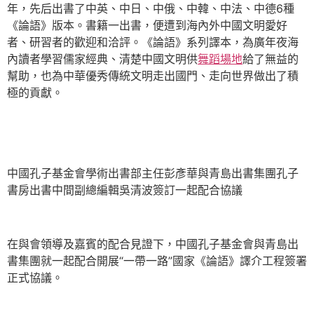
年，先后出書了中英、中日、中俄、中韓、中法、中德6種
《論語》版本。書籍一出書，便遭到海內外中國文明愛好
者、研習者的歡迎和洽評。《論語》系列譯本，為廣年夜海
內讀者學習儒家經典、清楚中國文明供
舞蹈場地
給了無益的
幫助，也為中華優秀傳統文明走出國門、走向世界做出了積
極的貢獻。
中國孔子基金會學術出書部主任彭彥華與青島出書集團孔子
書房出書中間副總編輯吳清波簽訂一起配合協議
在與會領導及嘉賓的配合見證下，中國孔子基金會與青島出
書集團就一起配合開展“一帶一路”國家《論語》譯介工程簽署
正式協議。