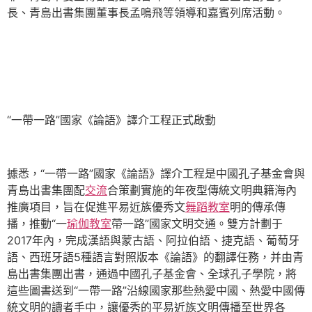
長、青島出書集團董事長孟鳴飛等領導和嘉賓列席活動。
“一帶一路”國家《論語》譯介工程正式啟動
據悉，“一帶一路”國家《論語》譯介工程是中國孔子基金會與
青島出書集團配
交流
合策劃實施的年夜型傳統文明典籍海內
推廣項目，旨在促進平易近族優秀文
舞蹈教室
明的傳承傳
播，推動“一
瑜伽教室
帶一路”國家文明交通。雙方計劃于
2017年內，完成漢語與蒙古語、阿拉伯語、捷克語、葡萄牙
語、西班牙語5種語言對照版本《論語》的翻譯任務，并由青
島出書集團出書，通過中國孔子基金會、全球孔子學院，將
這些圖書送到“一帶一路”沿線國家那些熱愛中國、熱愛中國傳
統文明的讀者手中，讓優秀的平易近族文明傳播至世界各