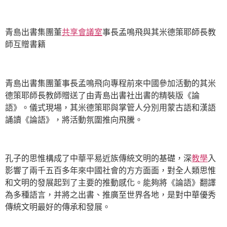
青島出書集團董
共享會議室
事長孟鳴飛與其米德策耶師長教
師互贈書籍
青島出書集團董事長孟鳴飛向專程前來中國參加活動的其米
德策耶師長教師贈送了由青島出書社出書的精裝版《論
語》。儀式現場，其米德策耶與掌管人分別用蒙古語和漢語
誦讀《論語》，將活動氛圍推向飛騰。
孔子的思惟構成了中華平易近族傳統文明的基礎，深
教學
入
影響了兩千五百多年來中國社會的方方面面，對全人類思惟
和文明的發展起到了主要的推動感化。能夠將《論語》翻譯
為多種語言，并將之出書、推廣至世界各地，是對中華優秀
傳統文明最好的傳承和發展。