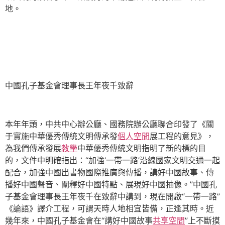
地。
中國孔子基金會理事長王年夜千致辭
本年年頭，中共中心辦公廳、國務院辦公廳聯合印發了《關
于實施中華優秀傳統文明傳承發
個人空間
展工程的意見》，
為我們傳承發展
教學
中華優秀傳統文明指明了新的標的目
的，文件中明確指出：“加強‘一帶一路’沿線國家文明交通一起
配合，加強中國出書物國際推廣與傳播，講好中國故事、傳
播好中國聲音、闡釋好中國特點、展現好中國抽像。”中國孔
子基金會理事長王年夜千在致辭中講到，現在開啟“一帶一路”
《論語》譯介工程，可謂天時人地相宜皆備，正逢其時。近
幾年來，中國孔子基金會在“講好中國故事
共享空間
”上不斷摸