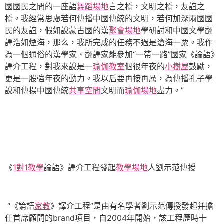
國國民之間的一座語
舞蹈場地
言之橋，文明之橋，友誼之
橋。我經常思慮若何傳播中國傳統的文明，若何加深兩國國
民的友誼，假如說蒙古國的漢
聚會場地
學研討和中國文學翻
譯浩如煙海，那么，我所完成的任務不過是滄海一粟。我作
為一個通俗的漢學家、翻譯家能參加“一帶一路”國家《論語》
譯介工程，對我來說是一
瑜伽教室
個很年夜的
小樹屋
鼓勵，
更是一股強年夜的動力。我以后要再接再厲，為傳播孔子學
說和傳揚中國傳統
共享空間
文明而
瑜伽場地
盡力。”
《
1對1教學
論語》譯介工程發起
教學場地
人劉示范傳授
“《論語
家教
》譯介工程”是由有名學者劉示范傳授發起并擔
任首席顧問的brand項目，自2004年開始，該工程歷時十