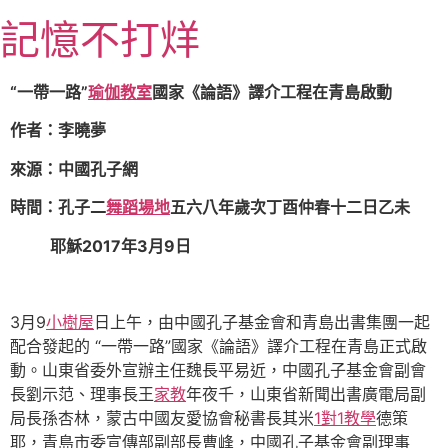
跳
記憶不打烊
至
主
要
“一帶一路”
瑜伽教室
國家《論語》譯介工程在青島啟動
內
作者：李曉夢
容
來源：中國孔子網
時間：孔子二
舞蹈場地
五六八年歲次丁酉仲春十二日乙未
耶穌2017年3月9日
3月9
小樹屋
日上午，由中國孔子基金會和青島出書集團一起
配合發起的 “一帶一路”國家《論語》譯介工程在青島正式啟
動。山東省委外宣辦主任魏長平易近，中國孔子基金會副會
長劉示范、理事長王
家教
年夜千，山東省新聞出書廣電局副
局長孫杏林，蒙古中國友愛協會秘書長其米
1對1教學
德策
耶，青島市委宣傳部副部長曹峰，中國孔子基金會副理事