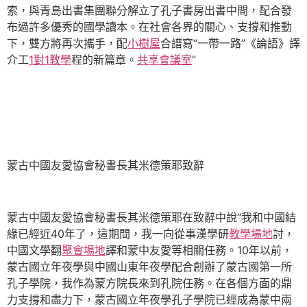
索，與青島出書集團聯分解立了孔子書房出書中間，配合發
布過許多優秀的國學讀本。在社會各界的關心、支撐和推動
下，雙方將再次攜手，配
小樹屋
合譜寫“一帶一路”《論語》譯
介工
1對1教學
程的新篇章。
共享會議室
”
蒙古中國友愛協會秘書長其米德策耶致辭
蒙古中國友愛協會秘書長其米德策耶在致辭中說“我和中國結
緣已經近40年了，這期間，我一向從事漢學研
教學場地
討，
中國文學翻
聚會場地
譯和蒙中友愛等相關任務。10年以前，
蒙古國立年夜學與中國山東年夜學配合創辦了蒙古國第一所
孔子學院，我作為蒙方院長來到孔院任務。在各個方面的鼎
力支撐和盡力下，蒙古國立年夜學孔子學院已經成為蒙中兩