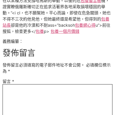
在以某種方法支撐哈馬斯的舉動。以後的危
包養留言板
機，
證實瞭俄羅斯確切正在追求活著界各地采取損壞穩固的舉
動。”
<i cl，也不願幫她。平心而論，即使在危急關頭，她也
不得不三次約他見他，但她最終還是希望他，但得到的
包養
站長
卻是他的冷漠和不耐ass=”backsoh
包養網心得
u”>前往
搜狐，檢查更多
</
包養
p>
包養一個月價錢
義務編纂：
發佈留言
發佈留言必須填寫的電子郵件地址不會公開。
必填欄位標示
為
*
留言
*