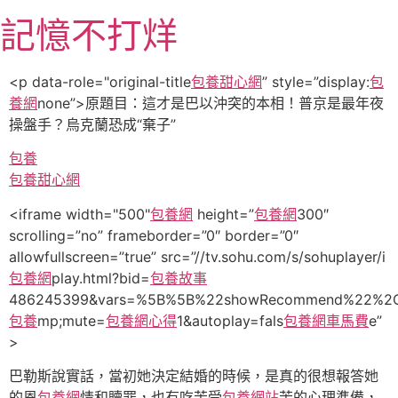
跳
記憶不打烊
至
主
要
<p data-role="original-title
包養甜心網
” style=”display:
包
內
養網
none”>原題目：這才是巴以沖突的本相！普京是最年夜
容
操盤手？烏克蘭恐成“棄子”
包養
包養甜心網
<iframe width="500"
包養網
height=”
包養網
300″
scrolling=”no” frameborder=”0″ border=”0″
allowfullscreen=”true” src=”//tv.sohu.com/s/sohuplayer/i
包養網
play.html?bid=
包養故事
486245399&vars=%5B%5B%22showRecommend%22%2C0%
包養
mp;mute=
包養網心得
1&autoplay=fals
包養網車馬費
e”
>
巴勒斯說實話，當初她決定結婚的時候，是真的很想報答她
的恩
包養網
情和贖罪，也有吃苦受
包養網站
苦的心理準備，