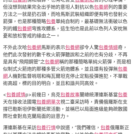
但沒想到結果完全出乎她的意坦人對抗以色
包養網
列的重要
方法之一就是扔石頭，而哈馬斯武裝組織即便有時也發射火
箭彈，也是那種簡略
包養
單純自制的，最基礎無法衝破以色
列的鐵
包養網
穹進攻體系，這生怕也是此前以色列人安枕無
憂和放松警戒的緣由之一。
不外此次哈
包養網
馬斯的表示
包養網
卻令人驚
包養情婦
奇，
他們此次發射的數千枚火箭彈聽說和之前的也有分歧，不再
是具有“飛翔鋼管”之
包養網
稱的那種簡略單純火箭彈，而是相
似制式火箭炮的那種多管火箭炮體系，並且還有投彈無
包養
網
人機對監督哨塔和梅瓦爾坦克停止定點投彈進犯，不單戰
術高超，標的目的明白，並且和諧共同高效。
<
包養感情
p>前幾日，烏克
包養故事
蘭總統澤連斯基當
包養
天在接收法國電
包養網單次
視二臺采訪時，責備俄羅斯在支
撐巴勒斯坦伊斯蘭抵禦活動，並稱巴以局面進級能夠疏散國
際社會對烏克蘭局面的註意力。
澤連斯基在采訪
包養行情
中說道，“我們確信，
包養
俄羅斯正