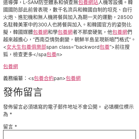
道導彈，L-SAM防空體系和偵查無
包養網站
人機等設備。韓
國國防部此前曾表現，數千名流兵和韓國自制的坦克、自行
火炮、進犯機和無人機將餐與加入為期一天的運動，28500
名駐韓美軍中的300人也將餐與加入。和韓國官方的姿勢比
擬，韓國媒體
包養網
和學
包養網
者不那麼硬氣，他
包養網
們
越來越擔心，“西南亞情勢劇變，朝鮮半島呈現新暗鬥格式”。
<
女大生包養俱樂部
span class=”backword
包養
“>
前往搜
狐，檢查更多</spa
包養
n>
包養網
義務編纂：<s
包養合約
pan>
包養網
發佈留言
發佈留言必須填寫的電子郵件地址不會公開。
必填欄位標示
為
*
留言
*