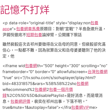
跳
記憶不打烊
至
主
要
<p data-role="original-title" style="display:non
包養
內
app
e”>
包養網車馬費
原題目：對朝“宣戰”？半島急速升溫，
容
尹錫悅徹底不
短期包養
論掉臂，公開撂下狠話
雖然裴毅這次去祁州要徵得岳父岳母的同意，但裴毅卻充滿
信心，一點都不難，因為就算岳父和岳母婆婆聽到了他的決
定，他
<iframe wid
包養網
th=”500″ height=”300″ scrolling=”no”
frameborder=”0″ border=”0″ allowfullscreen=
台灣包養網
“true” src=”//tv.sohu.com/s/sohuplayer/iplay.html?
bid=483318575&vars=%5B%5B%22sho
包養網
wRecommend%2
包養網
2
包養一個月價
錢
%2C0%5D%5D&disablePlaylist=是好消息，而是壞消
息。
包養網評價
，裴奕在祁州出事，下落不明。”
true&mute=1&autoplay=false”></ifra
包養網VIP
me>