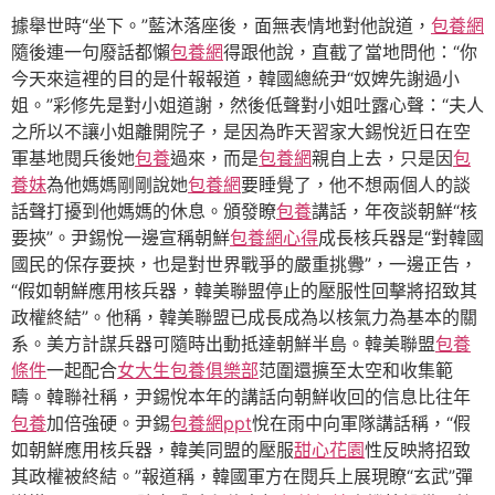
據舉世時“坐下。”藍沐落座後，面無表情地對他說道，
包養網
隨後連一句廢話都懶
包養網
得跟他說，直截了當地問他：“你
今天來這裡的目的是什報報道，韓國總統尹“奴婢先謝過小
姐。”彩修先是對小姐道謝，然後低聲對小姐吐露心聲：“夫人
之所以不讓小姐離開院子，是因為昨天習家大錫悅近日在空
軍基地閱兵後她
包養
過來，而是
包養網
親自上去，只是因
包
養妹
為他媽媽剛剛說她
包養網
要睡覺了，他不想兩個人的談
話聲打擾到他媽媽的休息。頒發瞭
包養
講話，年夜談朝鮮“核
要挾”。尹錫悅一邊宣稱朝鮮
包養網心得
成長核兵器是“對韓國
國民的保存要挾，也是對世界戰爭的嚴重挑釁”，一邊正告，
“假如朝鮮應用核兵器，韓美聯盟停止的壓服性回擊將招致其
政權終結”。他稱，韓美聯盟已成長成為以核氣力為基本的關
系。美方計謀兵器可隨時出動抵達朝鮮半島。韓美聯盟
包養
條件
一起配合
女大生包養俱樂部
范圍還擴至太空和收集範
疇。韓聯社稱，尹錫悅本年的講話向朝鮮收回的信息比往年
包養
加倍強硬。尹錫
包養網ppt
悅在雨中向軍隊講話稱，“假
如朝鮮應用核兵器，韓美同盟的壓服
甜心花園
性反映將招致
其政權被終結。”報道稱，韓國軍方在閱兵上展現瞭“玄武”彈