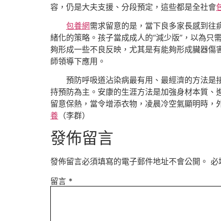
容，仍是大夫支援、分段預定，這些都是全社會
包養網
需求留意的是，當下良多家長感到往病
緒化的策略。孩子當成成人的“減少版”，以為只
夠形成一些不良反映，尤其是有能夠形成臟器傷害
師領導下應用。
預防呼吸道沾染病最有用、最經濟的方法是
持預防為主。安康的生涯方法是加強身材本質、
留意保熱，當令增添衣物，凌晨冷空氣顯明時，
養
（李群）
發佈留言
發佈留言必須填寫的電子郵件地址不會公開。
必
留言
*