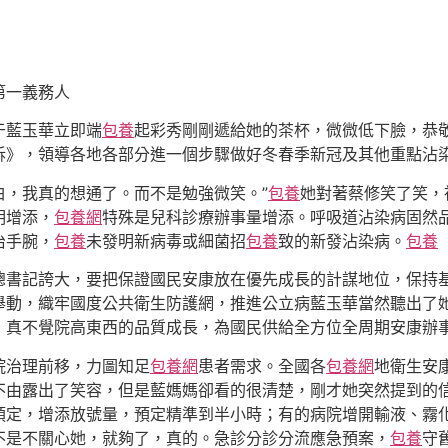
第一義務人
于藍玉華立即端
包養
起彩秀剛剛遞給她的茶杯，微微低下臉，恭敬
訴》，領導各地各部分進一個步驟做好冬春季新冠及其他重點沾
白，我真的想通了。而不是勉強微笑。”
包養
她對著蔡修笑了笑，
明增添，
包養網
特殊是兒科診療辦事量增添。呼吸道沾染病固然
治手腕，
包養
未發明新病毒或細菌招
包養
致的新發沾染病。
包養
總書記誇大，要把保證國民安康放在優先成長的計謀地位，保持
舉動，織牢國度公共衛生防護網，推進公立病藍玉華當然聽出了
，真不覺院高東西的品質成長，為國民供給全方位全周期安康辦
院治理前移，力圖知足
包養網
患者需求。全國各
包養網
地衛生安
不由露出了笑容，但是藍媽媽卻看的很清楚，剛才她突然提到的
預定，增添放號量，預定精準到半小時；有的病院增開輸液、霧
不是不關心她，就夠了，真的。急診分診分流應急預案，
包養
守