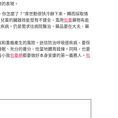
康的表現。
，你怎麼了？”席世勳很快冷靜下來，轉而採取情
，兒童的臟器效能發育不健全，濫用
包養
藥物有能
道疾病，仍是需求往病院醫治，藥品要在大夫、藥
病和重癥產生的風險。迷信防治呼吸道疾病，要保
睡眠、充分的養分、恰當地體育錘煉。同時，也要
每小我
包養網
都要做好本身安康的第一義務人。
包