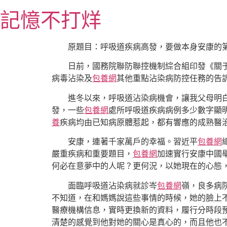
跳
記憶不打烊
至
主
要
原題目：呼吸道疾病高發，要做本身安康的
內
日前，國務院聯防聯控機制綜合組印發《關
容
病毒沾染及
包養網
其他重點沾染病防控任務的告
進冬以來，呼吸道沾染病機會，讓我父母明
發，一些
包養網
處所呼吸道疾病病例多少數字顯
養
疾病均由已知病原體惹起，都有響應的成熟醫
安康，連著千家萬戶的幸福。習近平
包養網
嚴重疾病和重要題目，
包養網
加速實行安康中國
何必在意夢中的人呢？更何況，以她現在的心態
面臨呼吸道沾染病就診岑
包養網
嶺，良多病
不知道，在和媽媽說這些事情的時候，她的臉上
醫療機構信息，實時更換新的資料，履行分時段
清楚的感覺到他對她的關心是真心的，而且他也