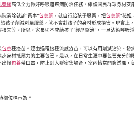
包養網
高低全力做好呼吸道疾病防治任務，維護國民群眾身材安
院消除就診“費事”
包養網
，就自行給孩子服藥，把
包養網
“花姐
需給孩子削減劑量服藥，就不會對孩子的身材形成損害。現實上
損失等。所以，家長切不成給孩子“經歷醫治”，一旦沾染呼吸
接
包養
種疫苗。經由過程接種流感疫苗，可以有用削減沾染、發
進步身材抵禦力的主要包管。是以，在日常生涯中要包管充分的
外出佩
包養
帶口罩，防止到人群密集場合，室內恰當開窗透風，
填欄位標示為
*