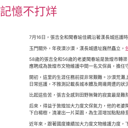
跳
記憶不打烊
至
主
要
內
7月16日，張吉全和聞春瑜佳耦沿著漢長城巡護
容
玉門關外，年夜漠沙漠，漢長城遺址巍然矗立，
58歲的張吉全和56歲的老婆聞春瑜是敦煌市轉渠
應聘成為敦煌市文物維護中間一名文保員，擔任
開初，這里的生涯任務前提非常艱難。沙漠荒灘
日常巡護，不雅測記載長城本體及周邊周遭的狀
比起這些苦，張吉全感到田野無聲的寂寞最是難
后來，得益于敦煌加大力度文保氣力，他的老婆
下白楊樹，澆灌出一片菜園，為生涯增加點點綠
近年來，跟著國度連續加大力度文物維護力度，下