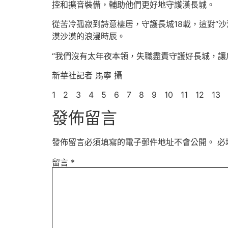
控和擴音裝備，輔助他們更好地守護漢長城。
從苦冷孤寂到詩意棲居，守護長城18載，這對“
漠沙漠的浪漫時辰。
“我們沒有太年夜本領，失職盡責守護好長城，讓
新華社記者 馬寧 攝
1 2 3 4 5 6 7 8 9 10 11 12 13 
發佈留言
發佈留言必須填寫的電子郵件地址不會公開。
必
留言
*