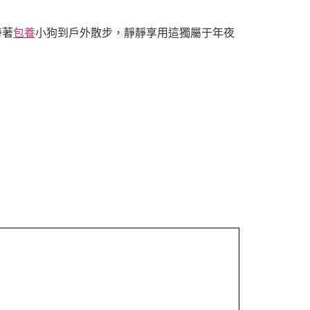
帶著
包養
小狗到戶外散步，靜靜享用這獨屬于年夜