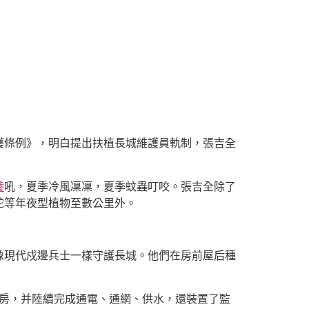
護條例》，明白提出扶植長城維護員軌制，張吉全
養
吼，夏季冷風凜凜，夏季蚊蟲叮咬。張吉全除了
駝等年夜型植物至數公里外。
像現代戍邊兵士一樣守護長城。他們在房前屋后種
新房，并陸續完成通電、通網、供水，還裝置了監