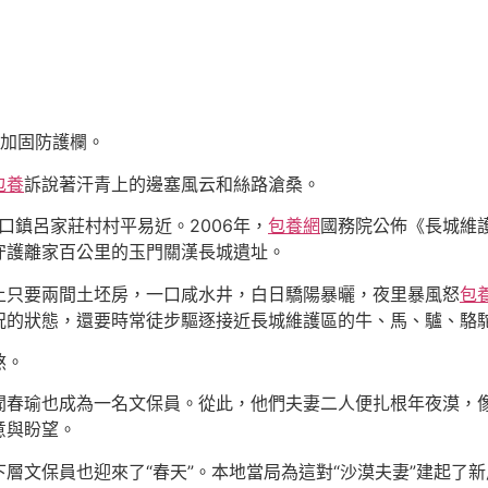
時加固防護欄。
包養
訴說著汗青上的邊塞風云和絲路滄桑。
口鎮呂家莊村村平易近。2006年，
包養網
國務院公佈《長城維
守護離家百公里的玉門關漢長城遺址。
上只要兩間土坯房，一口咸水井，白日驕陽暴曬，夜里暴風怒
包
況的狀態，還要時常徒步驅逐接近長城維護區的牛、馬、驢、駱
熬。
聞春瑜也成為一名文保員。從此，他們夫妻二人便扎根年夜漠，
意與盼望。
層文保員也迎來了“春天”。本地當局為這對“沙漠夫妻”建起了