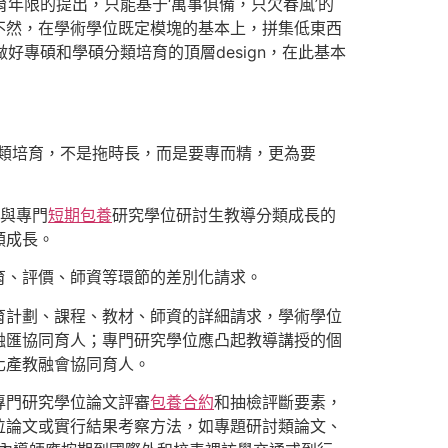
年限的提出，只能基于‘萬事俱備，只欠春風’的
不然，在學術學位既定模塊的基本上，拼集低東西
好專碩和學碩分類培育的頂層design，在此基本
類培育，不是拖時長，而是要專而精，更為要
位與專門
短期包養
研究學位研討生教導分類成長的
類成長。
育、評價、師資等環節的差別化請求。
育計劃、課程、教材、師資的詳細請求，學術學位
融匯協同育人；專門研究學位應凸起教導講授的個
化產教融會協同育人。
專門研究學位論文評審
包養合約
和抽檢評斷要素，
位論文或實行結果考察方法，如專題研討類論文、