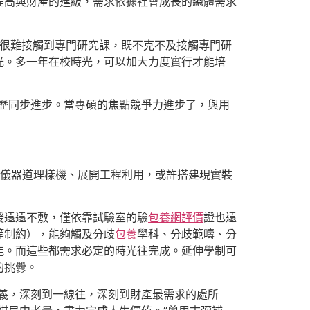
提高與財產的進級，需求依據社會成長的總體需求
很難接觸到專門研究課，既不克不及接觸專門研
光。多一年在校時光，可以加大力度實行才能培
歷同步進步。當專碩的焦點競爭力進步了，與用
闢儀器道理樣機、展開工程利用，或許搭建現實裝
授遠遠不敷，僅依靠試驗室的驗
包養網評價
證也遠
等制約），能夠觸及分歧
包養
學科、分歧範疇、分
能。而這些都需求必定的時光往完成。延伸學制可
的挑釁。
義，深刻到一線往，深刻到財產最需求的處所