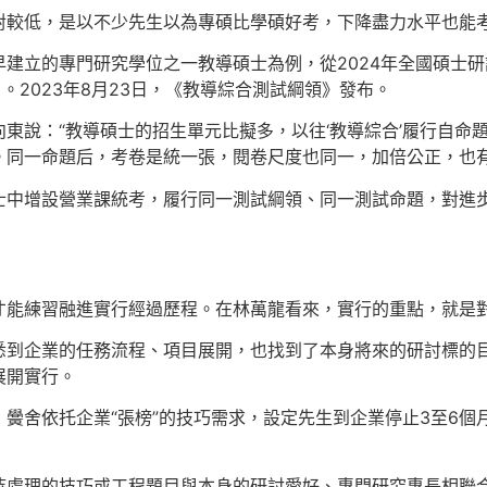
對較低，是以不少先生以為專碩比學碩好考，下降盡力水平也能
建立的專門研究學位之一教導碩士為例，從2024年全國碩士
。2023年8月23日，《教導綜合測試綱領》發布。
東說：“教導碩士的招生單元比擬多，以往‘教導綜合’履行自命
。同一命題后，考卷是統一張，閱卷尺度也同一，加倍公正，也有
士中增設營業課統考，履行同一測試綱領、同一測試命題，對進
才能練習融進實行經過歷程。在林萬龍看來，實行的重點，就是
悉到企業的任務流程、項目展開，也找到了本身將來的研討標的目的
展開實行。
黌舍依托企業“張榜”的技巧需求，設定先生到企業停止3至6個
待處理的技巧或工程題目與本身的研討愛好、專門研究專長相聯