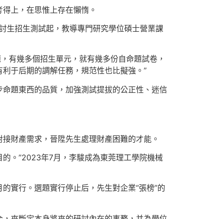
考得上，在思惟上存在懶惰。
研討生招生測試起，教導專門研究學位碩士營業課
題，有幾多個招生單元，就有幾多份自命題試卷，
利于后期的調解任務，規范性也比擬強。”
步命題東西的品質，加強測試提拔的公正性、迷信
對接財產需求，晉陞先生處理財產困難的才能。
。”2023年7月，李駿成為東莞理工學院機械
月的實行。選題實行停止后，先生對企業“張榜”的
合，來斷定本身將來的研討內在的事務，并為學位