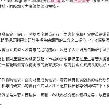
、計劃design等。導師應分
包養app
類評聘
包養情婦
和考察，校
講授，同時加大力度師德師風扶植。
息發布會上提出，將以國度嚴重計謀、要害範疇和社會嚴重需求
生範圍擴展到碩士研討生招生總範圍的三分之二擺佈，年夜幅增
理實行立異型人才需求的追蹤關心，反應了人才培育自動辦事國
反動和財產變更的蓬勃鼓起，市場的需求構造正在產生著宏大變
一些範疇還有亟待衝破的要害技巧，成為我國立異成長的瓶頸，
工作範疇需求，面向財產成長需求，培育具有扎實體系的專門研
化和專門研究化的實行立異型人才。這在扶植教導強國確當下，
品質尤為主要。面臨這一困難，各地各部分都在積極立異，以實
—