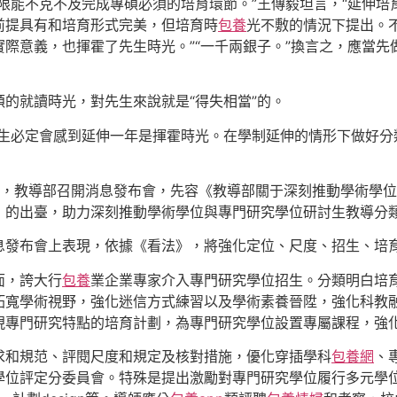
限能不克不及完成專碩必須的培育環節。”王傳毅坦言，“延伸培育
前提具有和培育形式完美，但培育時
包養
光不敷的情況下提出。
意義，也揮霍了先生時光。”“一千兩銀子。”換言之，應當先做
的就讀時光，對先生來說就是“得失相當”的。
先生必定會感到延伸一年是揮霍時光。在學制延伸的情形下做好分
19日，教導部召開消息發布會，先容《教導部關于深刻推動學術學
》的出臺，助力深刻推動學術學位與專門研究學位研討生教導分
息發布會上表現，依據《看法》，將強化定位、尺度、招生、培
面，誇大行
包養
業企業專家介入專門研究學位招生。分類明白培
拓寬學術視野，強化迷信方式練習以及學術素養晉陞，強化科教
現專門研究特點的培育計劃，為專門研究學位設置專屬課程，強
求和規范、評閱尺度和規定及核對措施，優化穿插學科
包養網
、
學位評定分委員會。特殊是提出激勵對專門研究學位履行多元學