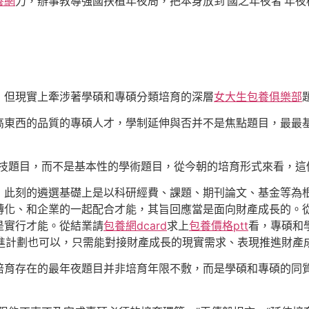
養網
力，辦事教導強國扶植年夜局，把本身放到‘國之年夜者’年
，但現實上牽涉著學碩和專碩分類培育的深層
女大生包養俱樂部
高東西的品質的專碩人才，學制延伸與否并不是焦點題目，最最
技題目，而不是基本性的學術題目，從今朝的培育形式來看，這
，此刻的遴選基礎上是以科研經費、課題、期刊論文、基金等為
轉化、和企業的一起配合才能，其旨回應當是面向財產成長的。
是實行才能。從結業請
包養網dcard
求上
包養價格ptt
看，專碩和
、改進計劃也可以，只需能對接財產成長的現實需求、表現推進財產
培育存在的最年夜題目并非培育年限不敷，而是學碩和專碩的同