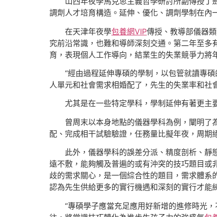
山西年夜學馬克思主義哲學研討所副傳授丁
調劑人才培育構造。延伸、優化、調劑學制在內
在天津年夜學
包養網VIP
傳授、教導部儀器類
究前沿常識，也難和導師深刻交通。第二年至多
育，表現個人工作導向，結業生的失業競爭力將
“經由過程延伸專碩的學制，以包管就讀專
人單元和社會需求相婚配了，先生的失業率和社
尤其是在一些特定學科，學制延伸有著更主
曾周末以本身地點的儀器學科為例，闡明了
配、完成相干試驗驗證，任務量比擬年夜，周期
此外，儀器學科的誤差分派、精度剖析、靜
遠不敷，能夠觸及普遍的或有沖突的技巧題目或
歧的需求關心，是一個綜合性的題目，需求體系
認為先生供給更多的實行機遇和深刻的實行才能
“專碩學子應當充足應用好新增的進修時光