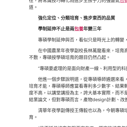
往，將常識技巧轉化為進步生孩子力的強盛氣
包
道。
強化定位、分類培育、進步東西的品質
學制延伸不止是兩
包養
年變三年
專碩學制延伸與否，看似只是時光上的轉變
在中國農業年夜學副校長林萬龍看來，培育
不敷，專碩按學碩培育的題目仍然凸起。
“專碩要處理的是面向財產一線、利用型的科
他進一個步驟說明道，從專碩導師遴選來看
培育才能，專碩導師應當看專利多少數字、結果
度不高，以講堂講授為主，誇大基本實際，而不
結業論文，但對專碩而言，產物design計劃
清華年夜學副傳授王傳毅也以為，今朝專碩
育。