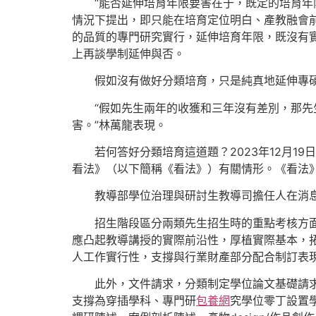
“能否延伸培育年限要害在于，既定的培育年
情況下提出，即只能在培育定位明白、產教融會
的品質的專門研究實行，延伸培育年限，既沒有實際
上再談學制延伸與否。
假如沒有做好分類培育，只是純真地延伸專碩
“假如先生兩年的收獲和三年沒有差別，那
害。”林萬龍表現。
若何答好分類培育這道題？2023年12月
看法》（以下簡稱《看法》）有關情形。《看法
教導部學位治理與研討生教導司擔任人在消
招生階段區分兩類先生招生時的重點考核方
應凸起教導講授的實際前沿性，厚植實際基本，
人工作實行性，支撐與行業財產部分配合制訂表
此外，文件請求，分類制定學位論文基礎請
支撐為穿插學科、專門研
包養網
究學位零丁設置