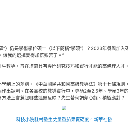
碩”）仍是學術學位碩士（以下簡稱“學碩”）？2023年餐與加
，讓我的選擇變得加倍艱苦了。”
討生教導，旨在培育具有專門研究技巧和實行才能的高條理人才
外學制上的差別。《中華國民共和國高級教導法》第十七條規則，
作出調劑。在各高校的教導實行中，專碩2至2.5年、學碩3年
育方法上會惹起哪些連鎖反映？先生若何調劑心態、積極應對？
科技小院駐村塾生丈量番茄果實硬度。新華社發