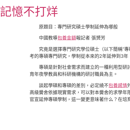
跳
記憶不打烊
至
主
要
原題目：專門研究碩士學制延伸為哪般
內
中國教導
包養金額
報記者 張赟芳
容
究竟是選擇專門研究學位碩士（以下簡稱“專
考的專碩專門研究，學制從本來的2年延伸到3年
專碩是針對社會需求而建立的一種利用型研
育年夜學教員和科研機構的研討職員為主。
談起學碩和專碩的差別，必定繞不
包養感情
高級黌舍依據現實需求，可以對本黌舍的求學年限
官宣延伸專碩學制，這一變更意味著什么？在培