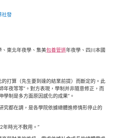
華社發
學、東北年夜學、集美
包養管道
年夜學、四川本國
元的打算（先生要到達的結業前提）而斷定的。此
師年夜等等”。對方表現，學制并非隨意修正，而
伸學制是多方面原因感化的成果”。
門研究都在調，是各學院依據總體進修情形停止的
2年時光不敷用。”