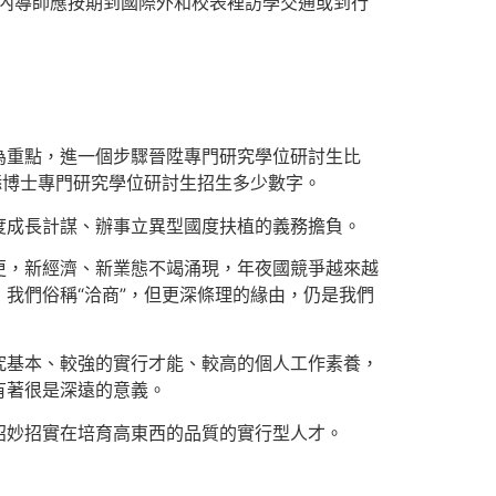
內導師應按期到國際外和校表裡訪學交通或到行
為重點，進一個步驟晉陞專門研究學位研討生比
添博士專門研究學位研討生招生多少數字。
度成長計謀、辦事立異型國度扶植的義務擔負。
更，新經濟、新業態不竭涌現，年夜國競爭越來越
我們俗稱“洽商”，但更深條理的緣由，仍是我們
究基本、較強的實行才能、較高的個人工作素養，
有著很是深遠的意義。
招妙招實在培育高東西的品質的實行型人才。