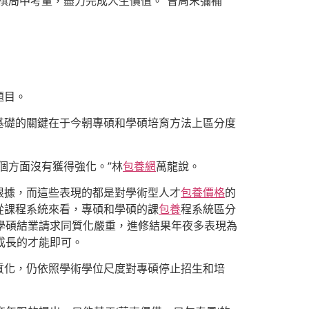
夜棋局中考量，盡力完成人生價值。”曾周末彌補
題目。
基礎的關鍵在于今朝專碩和學碩培育方法上區分度
個方面沒有獲得強化。”林
包養網
萬龍說。
根據，而這些表現的都是對學術型人才
包養價格
的
從課程系統來看，專碩和學碩的課
包養
程系統區分
學碩結業請求同質化嚴重，進修結果年夜多表現為
成長的才能即可。
質化，仍依照學術學位尺度對專碩停止招生和培