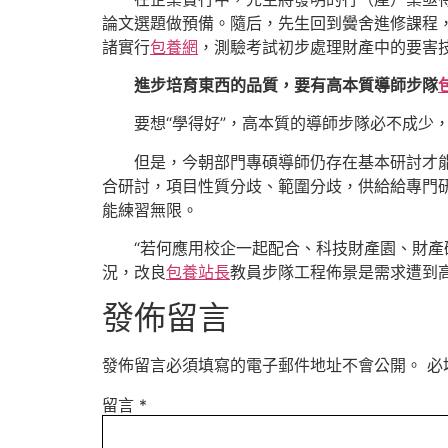
論文選題做預備。隨后，先生回到黌舍進修課程
諸實行
包養網
，測驗考試初步處理財產中的要害
進步培育東西的品質，要有高本質導師步隊
要想“學得好”，高本質的導師步隊必不成少
但是，今朝部門專碩導師仍存在基本研討才
合研討，項目性質分歧、範圍分歧，供給給專門
能練習無限。
“若何應用校企一起配合、科技財產園、財
況，改良
包養站長
教員步隊工程佈景是需求遭到
發佈留言
發佈留言必須填寫的電子郵件地址不會公開。
必
留言
*