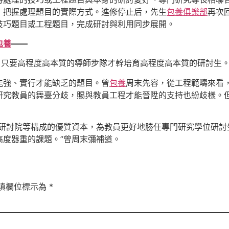
，把握處理題目的實際方式。進修停止后，先生
包養俱樂部
再次
技巧題目或工程題目，完成研討與利用同步展開。
包養
——
，只要高程度高本質的導師步隊才幹培育高程度高本質的研討生
能強、實行才能缺乏的題目。曾
包養
周末先容，從工程範疇來看
研究教員的舞臺分歧，賜與教員工程才能晉陞的支持也紛歧樣。
產研討院等構成的優質資本，為教員更好地勝任專門研究學位研討
高度器重的課題。”曾周末彌補道。
填欄位標示為
*