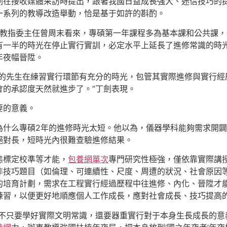
劍在接收媒體采訪時提出，跟著我國日益成長強大、迷信技巧的
一系列的教導改造舉動，恰是基于如許的斟酌。
教指委主任曾周末看來，專碩第一年課程多為基本課和公共課，
有一半的時光在停止實行實訓，必定水平上延長了進修常識的時
年夜幅晉陞。
碩的先生在練習實行環節有充分的時光，包管其實際進修與實行經
會的承認度天然就進步了。”丁劍表現。
要的意義。
為什么專碩2年的進修時光太短。他以為，儀器學科能夠需求開
絕對長，短時光內很難查驗進修結果。
態標定校準等才能，
包養網單次
專門研究性極強，僅依靠實際講
非技巧題目（如倫理、可連續性、尺度、周遭的狀況、社會原因
的培育計劃，需求在工程實行經過歷程中往進修、內化、晉陞才
練習，以便更好地順應個人工作成長，應對社會成長、技巧提高
，不只要學好實際文明常識，還要器重實行對于本身生長成長的意