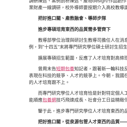
調研陳述、案例剖析陳述、產物design/作品創作
業財產一線調研，校外導師要按期介入高校教導
把好進口關、產教融會、導師步隊
進步專碩培育東西的品質需多管齊下
教導部學位治理與研討生教導司擔任人在消
例，到“十四五”末將專門研究學位碩士研討生招
擴展專碩招生範圍，反應了人才培育對高條
曾周末告
短期包養
知記者，跟著新一輪科技
表現在科技的競爭、人才的競爭上。今朝，我國在
的人才培育跟不上。
而專門研究學位人才培育恰是針對特定個人
能順應
包養網
技巧飛速成長、社會分工日益精緻
鑒于此，進步專門研究學位人才培育東西的
把好進口關，從泉源包管人才東西的品質—