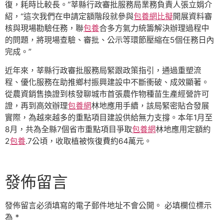
復，耗時比較長。”莘縣行政審批服務局業務負責人張立娟介
紹，“這次我們在申請定額階段就參與
包養網比擬
開展資料審
核與現場勘驗任務，聯
包養
合多方氣力統籌解決辦理過程中
的問題，將現場查驗、審批、公示等環節壓縮在5個任務日內
完成。”
近年來，莘縣行政審批服務局緊跟政策指引，通過重塑流
程、優化服務在助推鄉村振興建設中不斷衝破、成效顯著。
從農資銷售換證到核發聊城市首張農作物種苗生產經營許可
證，再到高效辦理
包養網
林地應用手續，該局緊密貼合發展
實際，為越來越多的重點項目建設供給無力支撐。本年1月至
8月，共為全縣7個省市重點項目爭取
包養網
林地應用定額約
2
包養
.7公頃，收取植被恢復費約64萬元。
發佈留言
發佈留言必須填寫的電子郵件地址不會公開。
必填欄位標示
為
*