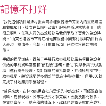
跳
記憶不打烊
至
主
要
“我們這個項目是鄉村振興齊魯樣板省級示范區內的重點建設
內
和觀摩項目，這次在莘縣行政審批服務局辦理林地應用手續
容
很是順利，任務人員的高效服務為我們爭取了寶貴的建設時
間。”山東省聊城市莘縣江樓電商服務中間鄉村振興項目負責
人表現。據清楚，今朝，江樓電商項目已進進疾速建設階
段。
手續的提早辦結，得益于莘縣行政審批服務局為項目建設者
供給的事前資料審查和“預勘驗”服務。借助“提早參與”形式對
項目進行周全梳理，制訂詳細的審批計劃，并積極對接市行
政審批局、縣資規局等多個部門實施“并聯審批”，僅用6天就
完成了林地應用手續辦理。
“普通來說，在林地應用審批前需求先申請定額，再經過審核
資料、勘驗現場、公示等法式才幹完成，因觸及部門較多，
在資料齊全、手續完備的情況下，起碼也要15天賦能完成批