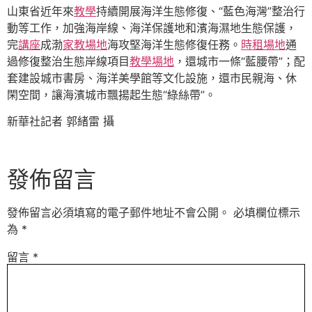
山東省近年來
教學
持續開展海洋生態修復、“藍色海灣”整治行
動等工作，加強海岸線、海洋保護地和濱海濕地生態保護，
完
講座
成渤
家教場地
海攻堅海洋生態修復任務。
時租場地
通
過修復整治生態岸線項目
教學場地
，還城市一條“藍腰帶”；配
套建設城市書房、海洋美學館等文化設施，還市民親海、休
閑空間，讓海濱城市飄揚起生態“綠絲帶”。
新華社記者 郭緒雷 攝
發佈留言
發佈留言必須填寫的電子郵件地址不會公開。
必填欄位標示
為
*
留言
*