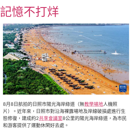
跳
記憶不打烊
至
主
要
內
容
8月8日航拍的日照市陽光海岸綠道（無
教學場地
人機照
片）。近年來，日照市對沿海裸露場地及岸線破損處進行生
態修復，建成約2
共享會議室
8公里的陽光海岸綠道，為市民
和游客提供了運動休閑好去處。