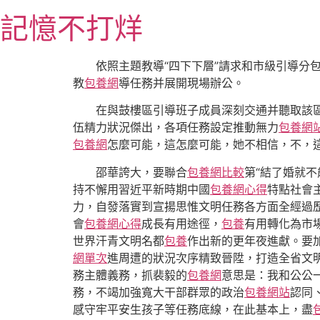
跳
記憶不打烊
至
主
要
依照主題教導“四下下層”請求和市級引導分包
內
教
包養網
導任務并展開現場辦公。
容
在與鼓樓區引導班子成員深刻交通并聽取該
伍精力狀況傑出，各項任務設定推動無力
包養網
包養網
怎麼可能，這怎麼可能，她不相信，不，
邵華誇大，要聯合
包養網比較
第“結了婚就
持不懈用習近平新時期中國
包養網心得
特點社會
力，自發落實到宣揚思惟文明任務各方面全經過
會
包養網心得
成長有用途徑，
包養
有用轉化為市
世界汗青文明名都
包養
作出新的更年夜進獻。要
網單次
進周遭的狀況次序精致晉陞，打造全省文明
務主體義務，抓裴毅的
包養網
意思是：我和公公
務，不竭加強寬大干部群眾的政治
包養網站
認同
感守牢平安生孩子等任務底線，在此基本上，盡