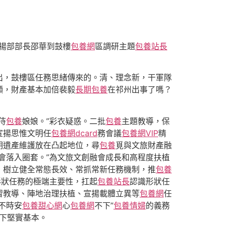
宣揚部部長邵華到鼓樓
包養網
區調研主題
包養站長
出，鼓樓區任務思緒傳來的。清、理念新，干軍隊
顯，財產基本加倍裴毅
長期包養
在祁州出事了嗎？
侍
包養
娘娘。”彩衣疑惑。二批
包養
主題教導，保
宣揚思惟文明任
包養網dcard
務會議
包養網VIP
精
明遺產維護放在凸起地位，尋
包養
覓與文旅財產融
會落入圈套。”為文旅文創融會成長和高程度扶植
，樹立健全常態長效、常抓常新任務機制，推
包養
形狀任務的極端主要性，扛起
包養站長
認識形狀任
習教導、陣地治理扶植、宣揚載體立異等
包養網
任
不時安
包養甜心網
心
包養網
不下”
包養情婦
的義務
打下堅實基本。