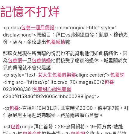
跳
記憶不打烊
至
主
要
<p data
包養一個月價錢
-role=”original-title” style=”
內
display:none”>原題目：拜仁vs弗賴堡首發：凱恩、穆勒先
容
發，薩內、金玟哉出
包養感情
戰
那麼女兒現在所面臨的情況也不能幫助他們如此情緒化，因
為
包養網
一旦
包養情婦
他們接受了席家的退休，城里關於女
兒的傳聞就不會只是謠
<p style="text-
女大生包養俱樂部
align: center;”>
包養網
<img src="https://p1.itc.cn/q_70/images03/2
包養
0231008/361
包養甜心網
包養網
c2a0f015846f192d605c1bbc00288.jpeg”>
<p
包養
>直播吧10月8日訊 北京時光23:30，德甲第7輪，拜
仁慕尼黑主場迎戰弗賴堡，賽前兩邊頒布首發。
<st
包養
rong>拜仁首發：26-烏爾賴希、19-阿方索-戴維
斯、2-於
包養合約
帕梅卡諾、3-
包養網
金玟哉、40-馬茲拉