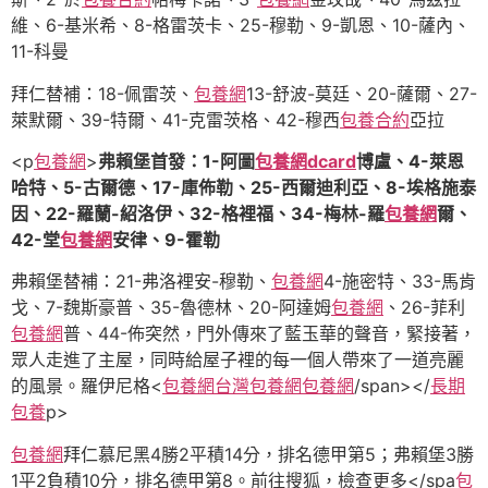
維、6-基米希、8-格雷茨卡、25-穆勒、9-凱恩、10-薩內、
11-科曼
拜仁替補：18-佩雷茨、
包養網
13-舒波-莫廷、20-薩爾、27-
萊默爾、39-特爾、41-克雷茨格、42-穆西
包養合約
亞拉
<p
包養網
>
弗賴堡首發：1-阿圖
包養網dcard
博盧、4-萊恩
哈特、5-古爾德、17-庫佈勒、25-西爾迪利亞、8-埃格施泰
因、22-羅蘭-紹洛伊、32-格裡福、34-梅林-羅
包養網
爾、
42-堂
包養網
安律、9-霍勒
弗賴堡替補：21-弗洛裡安-穆勒、
包養網
4-施密特、33-馬肯
戈、7-魏斯豪普、35-魯德林、20-阿達姆
包養網
、26-菲利
包養網
普、44-佈突然，門外傳來了藍玉華的聲音，緊接著，
眾人走進了主屋，同時給屋子裡的每一個人帶來了一道亮麗
的風景。羅伊尼格<
包養網
台灣包養網
包養網
/span></
長期
包養
p>
包養網
拜仁慕尼黑4勝2平積14分，排名德甲第5；弗賴堡3勝
1平2負積10分，排名德甲第8。
前往搜狐，檢查更多</spa
包