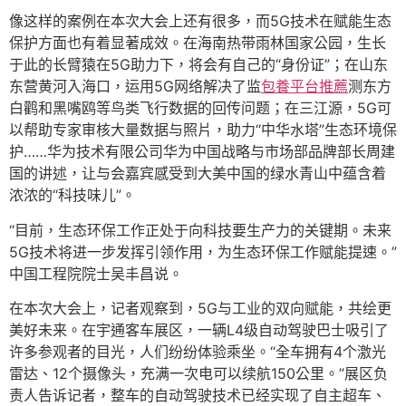
像这样的案例在本次大会上还有很多，而5G技术在赋能生态
保护方面也有着显著成效。在海南热带雨林国家公园，生长
于此的长臂猿在5G助力下，将会有自己的“身份证”；在山东
东营黄河入海口，运用5G网络解决了监
包養平台推薦
测东方
白鹳和黑嘴鸥等鸟类飞行数据的回传问题；在三江源，5G可
以帮助专家审核大量数据与照片，助力“中华水塔”生态环境保
护……华为技术有限公司华为中国战略与市场部品牌部长周建
国的讲述，让与会嘉宾感受到大美中国的绿水青山中蕴含着
浓浓的“科技味儿”。
“目前，生态环保工作正处于向科技要生产力的关键期。未来
5G技术将进一步发挥引领作用，为生态环保工作赋能提速。”
中国工程院院士吴丰昌说。
在本次大会上，记者观察到，5G与工业的双向赋能，共绘更
美好未来。在宇通客车展区，一辆L4级自动驾驶巴士吸引了
许多参观者的目光，人们纷纷体验乘坐。“全车拥有4个激光
雷达、12个摄像头，充满一次电可以续航150公里。”展区负
责人告诉记者，整车的自动驾驶技术已经实现了自主超车、