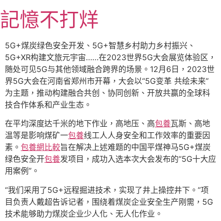
跳
記憶不打烊
至
主
要
5G+煤炭绿色安全开发、5G+智慧乡村助力乡村振兴、
內
5G+XR构建文旅元宇宙……在2023世界5G大会展览体验区，
容
随处可见5G与其他领域融合跨界的场景。12月6日，2023世
界5G大会在河南省郑州市开幕，大会以“5G变革 共绘未来”
为主题，推动构建融合共创、协同创新、开放共赢的全球科
技合作体系和产业生态。
在平均深度达千米的地下作业，高地压、高
包養
瓦斯、高地
温等是影响煤矿一
包養
线工人人身安全和工作效率的重要因
素。
包養網比較
旨在解决上述难题的中国平煤神马5G+煤炭
绿色安全开
包養
发项目，成功入选本次大会发布的“5G十大应
用案例”。
“我们采用了5G+远程掘进技术，实现了井上操控井下。”项
目负责人戴超告诉记者，围绕着煤炭企业安全生产刚需，5G
技术能够助力煤炭企业少人化、无人化作业。