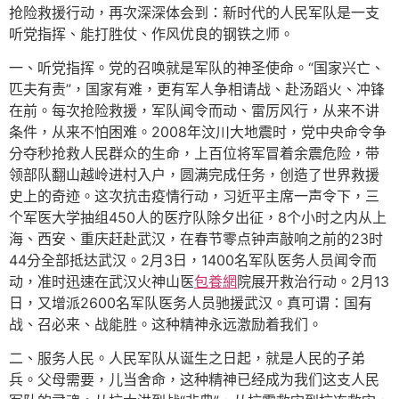
抢险救援行动，再次深深体会到：新时代的人民军队是一支
听党指挥、能打胜仗、作风优良的钢铁之师。
一、听党指挥。党的召唤就是军队的神圣使命。“国家兴亡、
匹夫有责”，国家有难，更有军人争相请战、赴汤蹈火、冲锋
在前。每次抢险救援，军队闻令而动、雷厉风行，从来不讲
条件，从来不怕困难。2008年汶川大地震时，党中央命令争
分夺秒抢救人民群众的生命，上百位将军冒着余震危险，带
领部队翻山越岭进村入户，圆满完成任务，创造了世界救援
史上的奇迹。这次抗击疫情行动，习近平主席一声令下，三
个军医大学抽组450人的医疗队除夕出征，8个小时之内从上
海、西安、重庆赶赴武汉，在春节零点钟声敲响之前的23时
44分全部抵达武汉。2月3日，1400名军队医务人员闻令而
动，准时迅速在武汉火神山医
包養網
院展开救治行动。2月13
日，又增派2600名军队医务人员驰援武汉。真可谓：国有
战、召必来、战能胜。这种精神永远激励着我们。
二、服务人民。人民军队从诞生之日起，就是人民的子弟
兵。父母需要，儿当舍命，这种精神已经成为我们这支人民