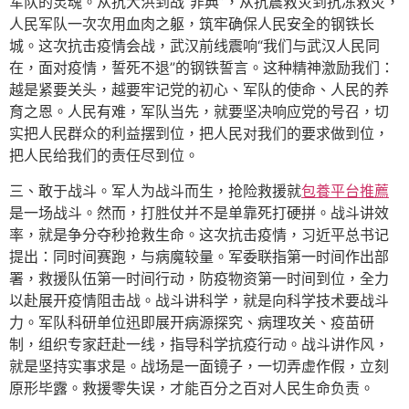
军队的灵魂。从抗大洪到战“非典”，从抗震救灾到抗冻救灾，
人民军队一次次用血肉之躯，筑牢确保人民安全的钢铁长
城。这次抗击疫情会战，武汉前线震响“我们与武汉人民同
在，面对疫情，誓死不退”的钢铁誓言。这种精神激励我们：
越是紧要关头，越要牢记党的初心、军队的使命、人民的养
育之恩。人民有难，军队当先，就要坚决响应党的号召，切
实把人民群众的利益摆到位，把人民对我们的要求做到位，
把人民给我们的责任尽到位。
三、敢于战斗。军人为战斗而生，抢险救援就
包養平台推薦
是一场战斗。然而，打胜仗并不是单靠死打硬拼。战斗讲效
率，就是争分夺秒抢救生命。这次抗击疫情，习近平总书记
提出：同时间赛跑，与病魔较量。军委联指第一时间作出部
署，救援队伍第一时间行动，防疫物资第一时间到位，全力
以赴展开疫情阻击战。战斗讲科学，就是向科学技术要战斗
力。军队科研单位迅即展开病源探究、病理攻关、疫苗研
制，组织专家赶赴一线，指导科学抗疫行动。战斗讲作风，
就是坚持实事求是。战场是一面镜子，一切弄虚作假，立刻
原形毕露。救援零失误，才能百分之百对人民生命负责。