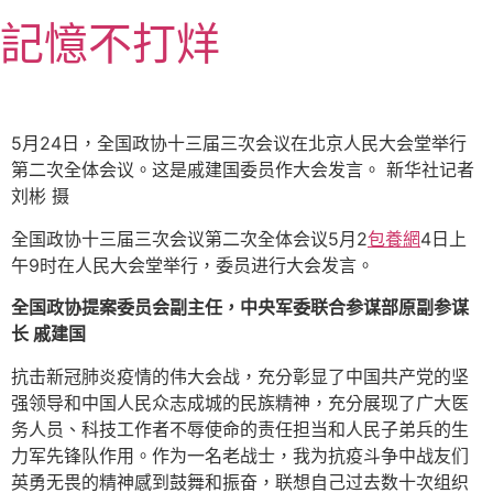
跳
記憶不打烊
至
主
要
內
5月24日，全国政协十三届三次会议在北京人民大会堂举行
容
第二次全体会议。这是戚建国委员作大会发言。 新华社记者
刘彬 摄
全国政协十三届三次会议第二次全体会议5月2
包養網
4日上
午9时在人民大会堂举行，委员进行大会发言。
全国政协提案委员会副主任，中央军委联合参谋部原副参谋
长 戚建国
抗击新冠肺炎疫情的伟大会战，充分彰显了中国共产党的坚
强领导和中国人民众志成城的民族精神，充分展现了广大医
务人员、科技工作者不辱使命的责任担当和人民子弟兵的生
力军先锋队作用。作为一名老战士，我为抗疫斗争中战友们
英勇无畏的精神感到鼓舞和振奋，联想自己过去数十次组织