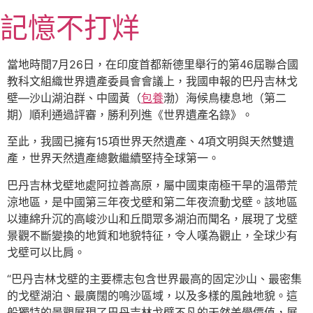
跳
記憶不打烊
至
主
要
當地時間7月26日，在印度首都新德里舉行的第46屆聯合國
內
教科文組織世界遺產委員會會議上，我國申報的巴丹吉林戈
容
壁—沙山湖泊群、中國黃（
包養
渤）海候鳥棲息地（第二
期）順利通過評審，勝利列進《世界遺產名錄》。
至此，我國已擁有15項世界天然遺產、4項文明與天然雙遺
產，世界天然遺產總數繼續堅持全球第一。
巴丹吉林戈壁地處阿拉善高原，屬中國東南極干旱的溫帶荒
涼地區，是中國第三年夜戈壁和第二年夜流動戈壁。該地區
以連綿升沉的高峻沙山和丘間眾多湖泊而聞名，展現了戈壁
景觀不斷變換的地質和地貌特征，令人嘆為觀止，全球少有
戈壁可以比肩。
“巴丹吉林戈壁的主要標志包含世界最高的固定沙山、最密集
的戈壁湖泊、最廣闊的鳴沙區域，以及多樣的風蝕地貌。這
般獨特的景觀展現了巴丹吉林戈壁不凡的天然美學價值，展