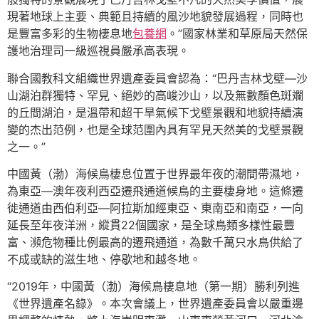
現著地球上主要、典範且持續的風沙地貌發展過程，同時也
是豐富多彩的生物棲息地
包養網
。”國家林業和草原局天然保
護地治理司一級巡視員嚴承高表現。
聯合國教科文組織世界遺產委員會認為：“巴丹吉林戈壁—沙
山湖泊群獨特、罕見、絕妙的高峻沙山，以及無數顏色斑斕
的丘間湖泊，是溫帶和超干旱氣候下戈壁景觀和地貌持續演
變的杰出范例，也是全球范圍內具有罕見天然美的戈壁景觀
之一。”
中國黃（渤）海候鳥棲息位置于世界最年夜的潮間帶濕地，
為東亞—澳年夜利西亞遷飛通道候鳥的主要棲身地。這條遷
徙通道由西伯利亞—阿拉斯加經東亞、東南亞和南亞，一向
延長至年夜洋洲，縱貫22個國家，是全球鳥類多樣性最豐
富、瀕危物種比例最高的遷飛通道，為數千萬只水鳥供給了
不成或缺的滋生地、停歇地和越冬地。
“2019年，中國黃（渤）海候鳥棲息地（第一期）勝利列進
《世界遺產名錄》。本次會議上，世界遺產委員會以嚴重邊