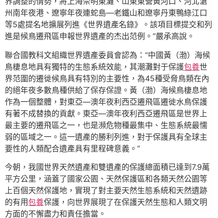
界調整的情勢，將上海崇明東灘、山東東營黃河口、河北滄
州南年夜港、遼寧年夜連蛇島—老鐵山和遼寧丹東鴨綠江口
等5處提名地擴展列進《世界遺產名錄》。該項目標提交和列
進是候鳥遷飛區申報世界遺產的杰出范例。”嚴承高說。
聯合國教科文組織世界遺產委員會認為：“中國黃（渤）海候
鳥棲息地具有獨特的生態系統效能，其潮灘對于保護
包養
世
界范圍的遷徙候鳥具有特別的主要性，為45種受脅鳥類在內
的絕年夜多數鳥種供給了保存保證。黃（渤）海候鳥棲息地
作為一個整體，對東亞—澳年夜利西亞遷飛區遷徙水鳥保護
有著不成替換的貢獻。東亞—澳年夜利西亞遷飛區是世界上
最主要的遷飛區之一，也是瀕危物種最集中、生態系統最懦
弱的區域之一。這一遺產的勝利列進，對于保護具有全球主
要性的人類配合遺產具有里程碑意義。”
今朝，我國世界天然遺產和雙遺產的保護總面積已達到7.9萬
平方公里，涵蓋了國家公園、天然保護區和各類天然公園等
上百個天然保護地，實現了對主要天然生態系統和天然遺跡
的有用
包養
保護，向世界展現了在保護天然生態和人類文明
方面的不懈盡力和責任擔當。