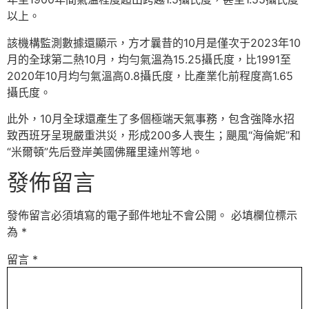
以上。
該機構監測數據還顯示，方才曩昔的10月是僅次于2023年10
月的全球第二熱10月，均勻氣溫為15.25攝氏度，比1991至
2020年10月均勻氣溫高0.8攝氏度，比產業化前程度高1.65
攝氏度。
此外，10月全球還產生了多個極端天氣事務，包含強降水招
致西班牙呈現嚴重洪災，形成200多人喪生；颶風“海倫妮”和
“米爾頓”先后登岸美國佛羅里達州等地。
發佈留言
發佈留言必須填寫的電子郵件地址不會公開。
必填欄位標示
為
*
留言
*