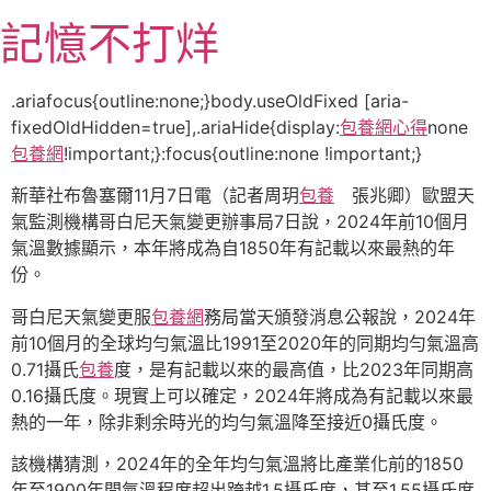
跳
記憶不打烊
至
主
要
.ariafocus{outline:none;}body.useOldFixed [aria-
內
fixedOldHidden=true],.ariaHide{display:
包養網心得
none
容
包養網
!important;}:focus{outline:none !important;}
新華社布魯塞爾11月7日電（記者周玥
包養
張兆卿）歐盟天
氣監測機構哥白尼天氣變更辦事局7日說，2024年前10個月
氣溫數據顯示，本年將成為自1850年有記載以來最熱的年
份。
哥白尼天氣變更服
包養網
務局當天頒發消息公報說，2024年
前10個月的全球均勻氣溫比1991至2020年的同期均勻氣溫高
0.71攝氏
包養
度，是有記載以來的最高值，比2023年同期高
0.16攝氏度。現實上可以確定，2024年將成為有記載以來最
熱的一年，除非剩余時光的均勻氣溫降至接近0攝氏度。
該機構猜測，2024年的全年均勻氣溫將比產業化前的1850
年至1900年間氣溫程度超出跨越1.5攝氏度，甚至1.55攝氏度