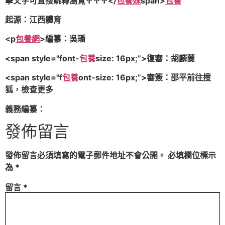
擊文字可直接跳轉瀏覽↑↑↑
</
包養妹
span>
包養
起源：江西體育
<p
包養網
>
編纂：吳璠
<span style="font-
包養
size: 16px;”>復審：胡麟蘭
<span style="f
包養
ont-size: 16px;”>審簽：邵平
前往搜
狐，檢查更多
義務編纂：
發佈留言
發佈留言必須填寫的電子郵件地址不會公開。
必填欄位標示
為
*
留言
*