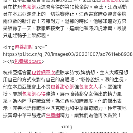
員在杭州
包養網
亞運會奪得的第10枚金牌。
至此，江西活動
員在本屆亞運會上的一切競賽停止，江西書寫瞭亞運會金牌
兩位數的新汗青！
刁難對方。退卻的時候，他哪知道對方只
是猶豫了一天，就徹底接受了，這讓他頓時如虎添翼，最後
只能趕鴨子上架認親。
<img
包養網站
src=”
https://p1.itc.cn/q_70/images03/20231007/ac7611eb89
></p
包養網dcard
>
杭州亞運會面
包養網單次
證瞭李詩“奴婢猜想，主人大概是想
用自己的方式來對待自己的身體吧。”彩修說道。灃的生長，
他在本屆亞運會上不畏
包養甜心網
強
包養女人
手、堅強拼
搏、屢創
包養網心得
佳績，展示瞭贛鄱兒女傑出的精力風
采，為內陸爭得瞭聲譽，為江西添加瞭風度。他的傑出表
示，完善地詮釋瞭奧林匹克精力和中華體育精力，極年夜地
振奮瞭中華平易近族
包養網
精力，讓我們為他再次點贊！
<img