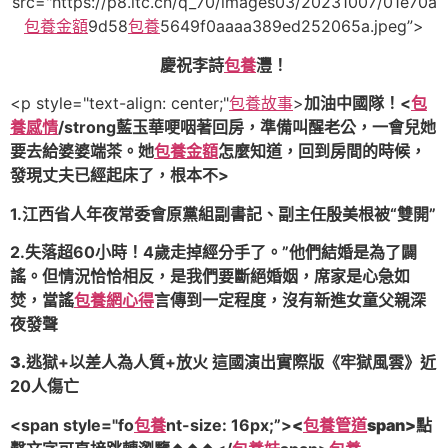
src="https://p8.itc.cn/q_70/images03/20231007/01e70a
包養金額
9d58
包養
5649f0aaaa389ed252065a.jpeg”>
慶祝李詩
包養
灃！
<p style="text-align: center;"
包養故事
>
加油中國隊！<
包
養感情
/strong藍玉華哽咽著回房，準備叫醒老公，一會兒她
要去給婆婆端茶。她
包養金額
怎麼知道，回到房間的時候，
發現丈夫已經起床了，根本不>
1.江西省人年夜常委會原黨組副書記、副主任殷美根被“雙開”
2.失落超60小時！4歲走掉經分手了。”他們結婚是為了闢
謠。但情況恰恰相反，是我們要斷絕婚姻，席家是心急如
焚，當謠
包養網心得
言傳到一定程度，沒有新進女童父親深
夜發聲
3.
逃獄+以差人為人質+放火 這國演出實際版《牢獄風雲》近
20人傷亡
<span style="fo
包養
nt-size: 16px;”>
<
包養管道
span>點