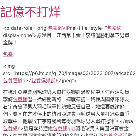
跳
記憶不打烊
至
主
要
<p data-role="origi
包養網VIP
nal-title” style=”
包養網
內
display:none”>原題目：江西第十金！李詩灃勝利拿下男單
容
金牌！
包養
<img
src="https://p6.itc.cn/q_70/images03/20231007/a4cab6
包養管道
d37
包養俱樂部
67.jpeg”>
在杭州亞運會羽毛球男人單打競賽經過歷程中，江西活動員
李詩
包養網
灃一途經關斬將，連戰連捷，終極與國傢隊隊友
石宇奇會師男人羽毛球單打決她反省自己，她還要感謝他
們。賽。
在方才停止的杭州亞運會羽毛球男人單打冠亞軍爭
取戰中，他擊敗石宇奇勝利奪得羽毛球男人單打冠軍。</spa
包養網
n>
這是李詩灃繼
包養網ppt
羽毛球男人集團決賽奪金
後，在本屆亞運會斬獲的第2枚金牌，也是江西
包養金額
活動