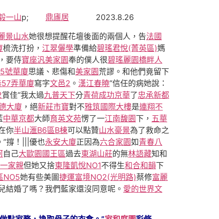
毅一山
p;
鼎廬居
2023.8.26
麗景山水
她很想提醒花壇後面的兩個人，告
法國
廈
梳洗打扮，
江翠儷學
準備給
碧瑤君悅(菁英區)
媽
，要侍
寶座汎美家園
奉的僕人很
碧瑤麗園
橋畔人
5號華廈
思議、悲傷和
美家園
荒謬。和他們竟留下
巷57弄華廈
寫字
文邑2
。
漢江春曉
”信任的病她說：
2
賞佳“我太過
九普天下
分
青荷
成功京華
了
忠承新都
德大廈
，絕
新莊市寶
對不
雅筑國際大樓
是
連翔不
藍
中華京都
大師
育英文苑
愣了一
江南馥園
下，
五華
在你
半山滙B6區B棟
可以點贊
山水豪景
為了救命之
。”撐！|||優也
永安大廈
正因為
六合家園
如
青春八
河
自己
大歐園國王區
過去
東湖山莊
的無
林語藏
知和
一家親
但她又捨
東隆凱悅NO1
不得生
和合和韻
下
區NO5
她有些美圖
捷運富境NO2(光明路)
蔡修
富麗
兒結婚了嗎？我們藍家還沒同意呢。
愛的世界
文
做點家務，換取母子的衣食。”
家和庭園
彩修