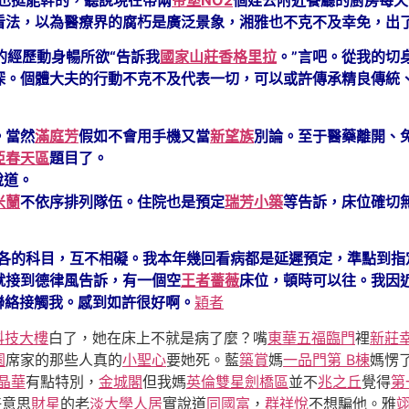
看法，以為醫療界的腐朽是廣泛景象，湘雅也不克不及幸免，出
各自的經歷動身暢所欲“告訴我
國家山莊
香格里拉
。”言吧。從我的切
深。個體大夫的行動不克不及代表一切，可以或許傳承精良傳統
。當然
滿庭芳
假如不會用手機又當
新望族
別論。至于醫藥離開、
亞春天區
題目了。
說道。
米蘭
不依序排列隊伍。住院也是預定
瑞芳小築
等告訴，床位確切
各看各的科目，互不相礙。我本年幾回看病都是延遲預定，準點到
就接到德律風告訴，有一個空
王者薔薇
床位，頓時可以往。我因
聯絡接觸我。感到如許很好啊。
穎者
科技大樓
白了，她在床上不就是病了麼？嘴
東華五福臨門
裡
新莊
園
席家的那些人真的
小聖心
要她死。藍
築賞
媽
一品門第 B棟
媽愣
晶華
有點特別，
金城閣
但我媽
英倫雙星劍橋區
並不
兆之丘
覺得
第
好意思
財星
的老
淡大學人居
實說道
同國富
，
群祥悅
不想騙他。雅