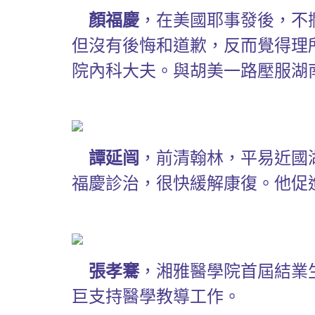
顏福慶
，在美國耶事發後，不
但沒有後悔和道歉，反而覺得理所
院內科大夫。與胡美一路壓服湖
譚延闿
，前清翰林，平易近國
福慶診治，很快緩解康復。他促
張孝騫
，湘雅醫學院首屆結業
巨支持醫學教導工作。