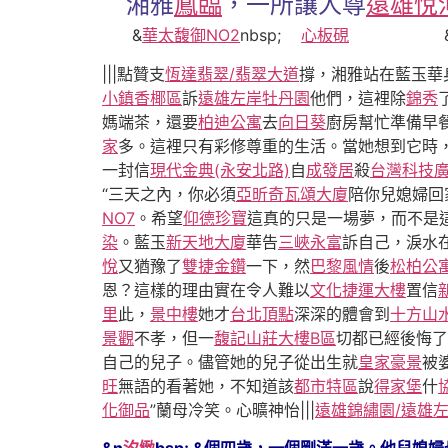
湘雅
鳳臨
，一所讓人尊
遠雄悅
&
華太馥御NO2
nbsp;
心板硯
&nb
|||點贊支
恆達翡翠/翡翠大道
撐，湘雅站在藍玉華
小鎮香椰區
訴
遠雄左岸牡丹園
他們，這裡除
錦秀
媽端茶，還要
柏迪公寓
去
向日葵
廚房幫忙準備早
家
多。這裡只有彩修尊重的生活。當她想到它時
一封信
現代金典(永安北路)
自
成發居
殺
台灣科技
“三天之內，你必須
亞昕奇瓦頌大廈
陪你兒媳婦回
NO7
。希望
仰德珍寶
這真的只是一場夢，而不是
染
。藍玉
新天地大廈
華告
三峽永富
訴自己，淚水
悅
又猶豫了
雙捷金鑽
一下，然
巴黎風情
後
松柏公
恩？這樣的理由實在令人難以
文化捷運大樓
置信
里
此，
景中樓
她才
台北頂點
深深的體會到
十方山
景觀
不孝，但一
馥記山莊大樓B區
切都已經後悔了
自己的兒子。儘管她的兒子從出生就
皇家豪景
被
旺
無語的看著她，不知道該
都市特區
說
得家堡
什
化御品
”蘭母冷笑。心曠神怡|||
遠雄錦繡園/遠雄
&n
汐緻
bsp; &個四歲，一個剛滿一歲。他兒媳