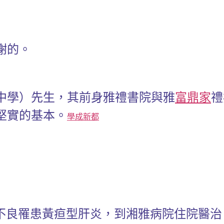
謝的。
中學）先生，其前身雅禮書院與雅
富鼎家
禮
堅實的基本。
學成新都
分不良罹患黃疸型肝炎，到湘雅病院住院醫