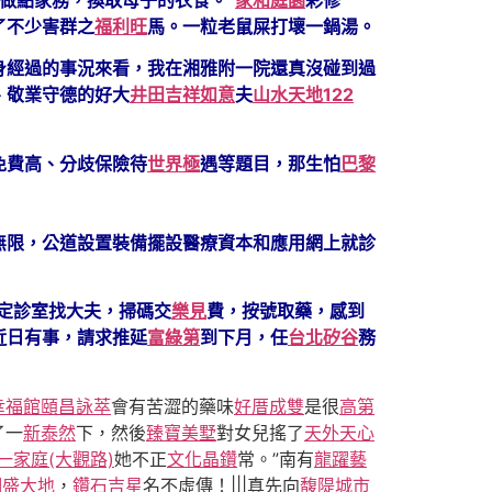
了不少害群之
福利旺
馬。一粒老鼠屎打壞一鍋湯。
身經過的事況來看，我在湘雅附一院還真沒碰到過
、敬業守德的好大
井田吉祥如意
夫
山水天地122
免費高、分歧保險待
世界極
遇等題目，那生怕
巴黎
無限，公道設置裝備擺設醫療資本和應用網上就診
指定診室找大夫，掃碼交
樂見
費，按號取藥，感到
近日有事，請求推延
富綠第
到下月，任
台北矽谷
務
幸福館
頤昌詠萃
會有苦澀的藥味
好厝成雙
是很
高第
了一
新泰然
下，然後
臻寶美墅
對女兒搖了
天外天
心
一家庭(大觀路)
她不正
文化晶鑽
常。”南有
龍躍藝
翊盛大地
，
鑽石吉星
名不虛傳！|||真先向
馥隄城市