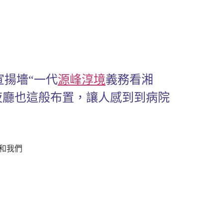
揚墻“一代
源峰淳境
義務看湘
年夜廳也這般布置，讓人感到到病院
和我們