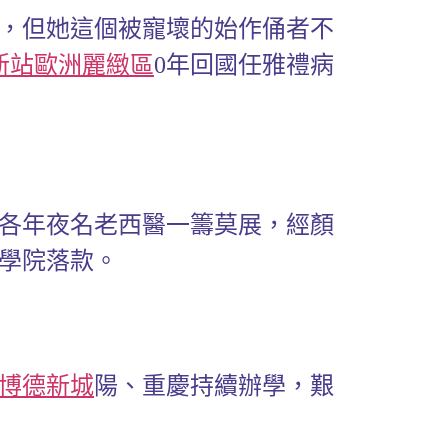
，但她這個被寵壞的始作俑者不
新站歐洲麗緻區
0年回國任雅禮病
，各年夜名老西醫一籌莫展，經顏
學院落款。
博德新城
陽、重慶持續辦學，艱