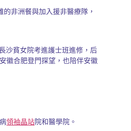
艱難的非洲餐與加入援非醫療隊，
長沙貧女院考進護士班進修，后
安徽合肥登門探望，也陪伴安徽
病
領袖晶站
院和醫學院。