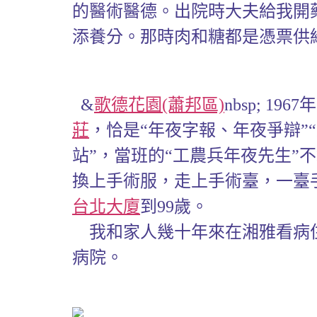
的醫術醫德。出院時大夫給我開
添養分。那時肉和糖都是憑票供
&
歌德花園(蕭邦區)
nbsp; 
莊
，恰是“年夜字報、年夜爭辯”
站”，當班的“工農兵年夜先生
換上手術服，走上手術臺，一臺
台北大廈
到99歲。
我和家人幾十年來在湘雅看病住
病院。