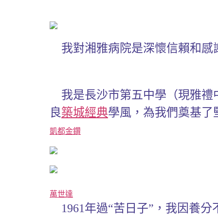
我對湘雅病院是深懷信賴和感
我是長沙市第五中學（現雅禮
良
築城經典
學風，為我們奠基了
凱都金鑽
萬世達
1961年過“苦日子”，我因養