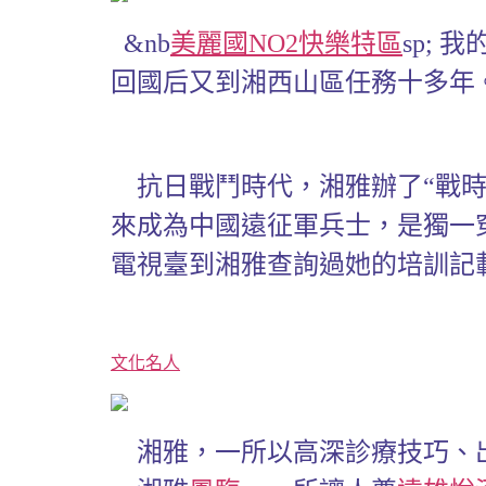
&nb
美麗國NO2快樂特區
sp;
回國后又到湘西山區任務十多年。
抗日戰鬥時代，湘雅辦了“戰時
來成為中國遠征軍兵士，是獨一
電視臺到湘雅查詢過她的培訓記
文化名人
湘雅，一所以高深診療技巧、