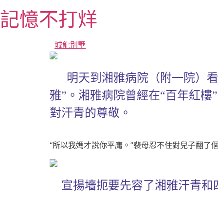
跳
記憶不打烊
至
主
要
城龍別墅
內
容
明天到湘雅病院（附一院）看
雅”。湘雅病院曾經在“百年紅樓
對汗青的尊敬。
“所以我媽才說你平庸。”裴母忍不住對兒子翻了
宣揚墻扼要先容了湘雅汗青和