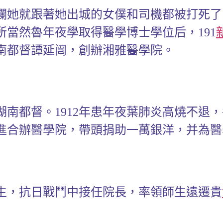
攔她就跟著她出城的女僕和司機都被打死了
當然魯年夜學取得醫學博士學位后，191
南都督譚延闿，創辦湘雅醫學院。
湖南都督。1912年患年夜葉肺炎高燒不退
進合辦醫學院，帶頭捐助一萬銀洋，并為醫
生，抗日戰鬥中接任院長，率領師生遠遷貴