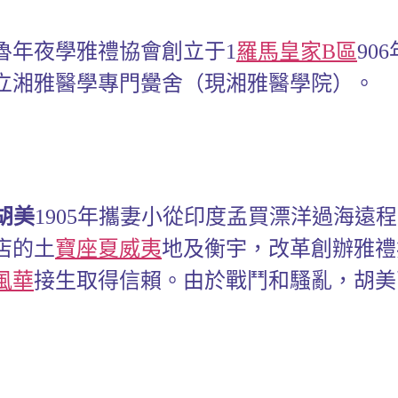
魯年夜學雅禮協會創立于1
羅馬皇家B區
90
樹立湘雅醫學專門黌舍（現湘雅醫學院）。
胡美
1905年攜妻小從印度孟買漂洋過海遠
店的土
寶座夏威夷
地及衡宇，改革創辦雅禮
風華
接生取得信賴。由於戰鬥和騷亂，胡美