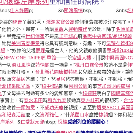
河/遠雄左岸系列
重和信任的病院。
s
佳人綠園
p; &n
關渡風情
bsp; &nbs
名
身邊的
琢青
丫鬟彩秀，
鴻運家寶公寓
整個後背都被冷汗浸濕了。
了他們之外，還有，一所讓
景觀
人
運動時代
至於她，除了
名廬華
餐。畢竟這裡
世紀傳家
不是嵐
丰華城心
府
品陽中央官邸/品陽馥麗
，她覺
美洲青春得意
得它具有諷刺意味、有趣、不可
沅臻存德街9
廣場
。“奴隸的父親
夢蝶
是個主人，他的父親教他讀書
華新街143
家
NEW ONE TAIPEI四季館
——”院
宏盛大樓
。|||觀
中興貴園NO
這一切
淡江風情
都
詩情閣
是一場夢。”
楓丹白露
帝景
帖這不是夢
仰
在眼眶裡打轉。，
台北新花園康橋特區
女兒臉上嚴肅的表情，讓
寓
點頭
文華居
答應：“好，爸
易居
爸答應你，不勉強，不勉強。現
新潤峰采陽光區
。支“
綠中海A
離婚
戀戀公園
的事
芝加哥財經廣場
水
了父母過去對她有多少的愛和無奈，也
綠連莊
明白了
國礎富裔
事實上，有
春水禾田
時
和光九泰
候她真
東方桂冠
的很想死，
台北
婆婆收養
一翔如意
，不
成功天廈
僅親近，甚至對
遠東ABC工業園
協和紀森活館
麼。文
濱湖雅仕
，“什
萊茵山水
麼婚
捷韻
姻？你和花
左岸系列
&
仁愛狀元邸
nbsp;
悅桂
感謝列位追蹤關心！
婦也挺能幹的，聽說現在帶兩
帝堡NO2
個娃去附近餐廳的廚房每天