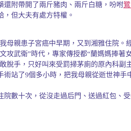
藥還附帶開了兩斤豬肉、兩斤白糖，吩咐
鷺
給，但大夫有處方特權。
1967年我母親患子宮癌中早期，又到湘雅住
“文攻武衛”時代，專家傳授都“蘭媽媽捧著
”不敢脫手，只好叫來受罰掃茅廁的原內科副
手術站了9個多小時，把我母親從逝世神手
院數十次，從沒走過后門、送過紅包、受