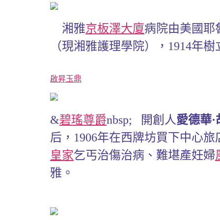
湘雅
京板澤大廈
病院由美國耶
（現湘雅護理學院），1914年
啟昇玉鼎
&
碧瑤尊爵
nbsp; 開創人
愛德華·
后，1906年在西牌坊買下中心旅
皇家
乞丐治傷治病、難堪產妊婦
雅。