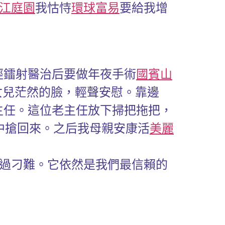
江庭園
我怙恃
環球富易
要給我增
院。經鐳射醫治后要做年夜手術
國賓山
女兒茫然的臉，輕聲安慰。靠邊
主任。這位老主任放下掃把拖把，
中搶回來。之后我母親安康活
美麗
過刁難。它依然是我們最信賴的