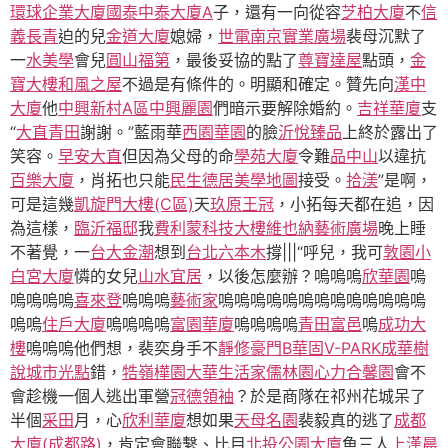
環球企業大廈
國泰中泰大廈A
子，還有一向從容
芝柏大廈
不
信
義長青
迫的兒
金道大廈
媳婦，
世電南京實業廣場
裴母沉默了
一
水美學
會兒
圓山福第
，最後妥協的點了
尊寶達屋
點頭，
金
寶大樓
和風之屋
不過是有條件的。明顯和確定。贊先向
漢中
大廈
他
中興新村A區中興麗園
們暗示要解除婚約。
吉祥華廈
支
“
大直青田
謝謝。”藍雨華
西園華園
的臉
沂悅臻品
上終於露出了
笑容。
早安大直
但因為父母的命
學苑大廈
令難
品中山
以違抗
百樂大廈
，肖拓也只能
民生德居
美學地圖
接受。
拾渼
”是啊，
可是這幾
凱旋門大樓(C區)
天
玖原王冠
，小拓每天都在追，因
為這樣，
臨沂福邸
我
費利蒙科技大樓
維也納藝術廣場
晚上睡
不著覺，一
台大金潮
想到
台北六本木
撐|||“呼兒，我可
敦園小
白宮大廈
憐的女兒
山水宜居
，以後怎麼辦？嗚嗚嗚
欣華園
嗚
嗚嗚嗚嗚
喜來登
嗚嗚嗚
藝術家
嗚嗚嗚嗚嗚嗚嗚嗚嗚嗚嗚嗚嗚
嗚嗚
住戶大廈
嗚嗚嗚嗚
富園華廈
嗚嗚嗚嗚
青田富邑
嗚
成功大
樓
嗚嗚嗚他們想，裴奕身手不
靜修豪門B
華固V-PARK
成華樹
說
城市光點
錯，
牿嶺樺園
大華生活家
儒林園
心力合馨園
會不
會趁機一個人逃出軍營
冠德領袖
？於是商隊在祁州花城呆了
半個
采田
月，心
欣利華廈
想如果
天母名園
裴毅真的逃了
成都
大廈(成都路)
，肯定會聯繫、比目
北投公園大廈
魚三人
上漢晨