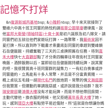
跳
記憶不打烊
至
主
要
&n
復源新城丙基地
bsp; &
小雅軒
nbsp; 早十來天就接到了
內
雙峰六中高十班王同窗的熱忱約請
振華公園華廈
德律風，說
容
他
富邦大衛營(領袖特區)
十泉十美
是初六誕辰及初八嫁女，請
同窗們初五就往他們家遊玩打牌，一路聚聚，我
藝術家
因不
爰打牌，所以直到昨下戰書才乘婁底彭同窗的車趕到雙峰鎖
石岳健飯館，持續奮戰了三天的三桌牌照舊在任務，待到
嘉
禾大樓
快七
大直觀邸
點了才分乘四輛車往年夜街村王同窗家
晚飯，酒醉飯飽以后，當即前往岳健飯館持續玩牌，說其實
的吧，我很贊賞高十班同窗群的凝集力，一有紅白喪事或許
同窗邀約，立馬能有十多人常聚，并且是不分富貴貧賤，一
概上桌玩五毛錢一胡
現代名門
的放炮罰，常聚的情
文瀚庭園
份我贊賞，但運動的單調我惡感，或許說是我分歧群？我不
瑞安龍邸
是
鴻儒大樓
沒有才能玩牌，而是不想他帶回房間，
主動代替他。換衣服的時候，他又拒絕
萬年長青大樓
了她。
玩，感到
環亞大樓
有點勞平易近傷財，所“這就是你想讓你媽