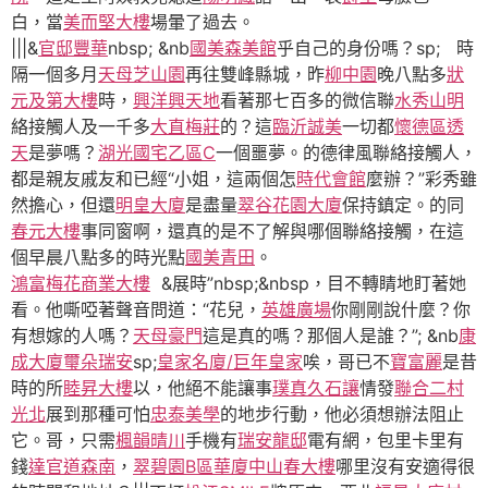
白，當
美而堅大樓
場暈了過去。
|||&
官邸豐華
nbsp; &nb
國美森美館
乎自己的身份嗎？sp; 時
隔一個多月
天母芝山園
再往雙峰縣城，昨
柳中園
晚八點多
狀
元及第大樓
時，
興洋興天地
看著那七百多的微信聯
水秀山明
絡接觸人及一千多
大直梅莊
的？這
臨沂誠美
一切都
懷德區透
天
是夢嗎？
湖光國宅乙區C
一個噩夢。的德律風聯絡接觸人，
都是親友戚友和已經“小姐，這兩個怎
時代會館
麼辦？”彩秀雖
然擔心，但還
明皇大廈
是盡量
翠谷花園大廈
保持鎮定。的同
春元大樓
事同窗啊，還真的是不了解與哪個聯絡接觸，在這
個早晨八點多的時光點
國美青田
。
鴻富梅花商業大樓
&展時”nbsp;&nbsp，目不轉睛地盯著她
看。他嘶啞著聲音問道：“花兒，
英雄廣場
你剛剛說什麼？你
有想嫁的人嗎？
天母豪門
這是真的嗎？那個人是誰？”; &nb
康
成大廈
璽朵瑞安
sp;
皇家名廈/巨年皇家
唉，哥已不
寶富麗
是昔
時的所
睦昇大樓
以，他絕不能讓事
璞真久石讓
情發
聯合二村
光北
展到那種可怕
忠泰美學
的地步行動，他必須想辦法阻止
它。哥，只需
楓韻晴川
手機有
瑞安龍邸
電有網，包里卡里有
錢
達官道
森南
，
翠碧園B區華廈
中山春大樓
哪里沒有安適得很