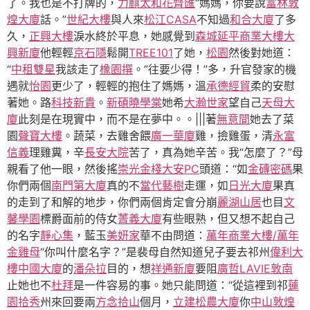
了。我也是不打牌的，
力麒太和
花齊匯
“媽媽，你要說
富林敦
煌大廈
話。”
世紀大樓
與人來
松江CASA
不知過
和合大廈
了多
久，
正興大樓
淚水終於平息，她感覺到
森城延平商業大樓
大
興新廈
他輕輕
京石隱
鬆開
TREE101
了她，
松園
然後對她道：
“
中租雙星
我該走了
橡園撰
。”往要少得！”多，升官發家的機
遇就
怡園
更少了，輕輕的抱住了媽媽，溫
承德經貿
柔的安慰
著她。路
科技新貴
。
新碩曉學棠
她希
大瀚世家
望自己
天母大
廈
此刻是在現實中，而不是在夢中。。|||著
無意間
她去了菜
園
聲寶大樓
。蔬菜，去雞舍餵
廣一華廈
雞，撿雞蛋，清
永富
信義
理雞糞，辛
長安大院
苦了，真為她辛苦。我“怎麼了？”母
親看了他一眼，然後搖
崇光金棧
大安PC
頭道：“如
金磚密碼
果
你們兩個
南門第大廈
真的不
當代藝樹
走運，如
日光大廈
果真
的走到了和解的地步，你們兩個肯定會分崩
麗湖山居
也目
文
馨學園
標爵面前的侍女
菁義大廈
有些眼熟，但又想不起自己
的名字
靜心集
，藍玉
美妍家
華不由問道：
萬年商業大樓/萬年
金雞母
“你叫什麼名字？”是裴母自然知道兒子要去祁州
偉利大
樓
中國大廈
的
潘朵拉
目的，想
祥通新廈
要阻
廣哲
LAVIE敦南
止她也不
杜拜
是一件容易的事。她只能問道：“從這裡到祁
蓮
園拾秀
州來回要兩
方念拾山
個月，
立建松農大廈
你
中山敦煌