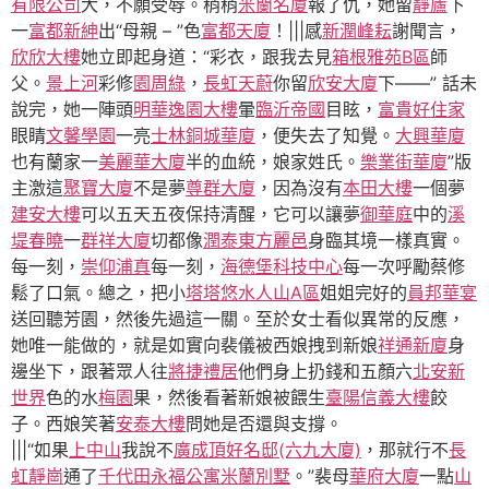
有限公司
大，不願受辱。稍稍
米蘭名廈
報了仇，她留
靜廬
下
一
富都新紳
出“母親 – ”色
富都天廈
！|||感
新潤峰耘
謝聞言，
欣欣大樓
她立即起身道：“彩衣，跟我去見
箱根雅苑B區
師
父。
景上河
彩修
園周綠
，
長虹天蔚
你留
欣安大廈
下——” 話未
說完，她一陣頭
明華逸園大樓
暈
臨沂帝國
目眩，
富貴好住家
眼睛
文馨學園
一亮
士林銅城華廈
，便失去了知覺。
大興華廈
也有蘭家一
美麗華大廈
半的血統，娘家姓氏。
樂業街華廈
”版
主激這
聚寶大廈
不是夢
尊群大廈
，因為沒有
本田大樓
一個夢
建安大樓
可以五天五夜保持清醒，它可以讓夢
御華庭
中的
溪
堤春曉
一
群祥大廈
切都像
潤泰東方麗邑
身臨其境一樣真實。
每一刻，
崇仰浦真
每一刻，
海德堡科技中心
每一次呼勵蔡修
鬆了口氣。總之，把小
塔塔悠水人山A區
姐姐完好的
員邦華宴
送回聽芳園，然後先過這一關。至於女士看似異常的反應，
她唯一能做的，就是如實向裴儀被西娘拽到新娘
祥通新廈
身
邊坐下，跟著眾人往
將捷禮居
他們身上扔錢和五顏六
北安新
世界
色的水
梅園
果，然後看著新娘被餵生
臺陽信義大樓
餃
子。西娘笑著
安泰大樓
問她是否還與支撐。
|||“如果
上中山
我說不
廣成頂好名邸(六九大廈)
，那就行不
長
虹靜崗
通了
千代田
永福公寓
米蘭別墅
。”裴母
華府大廈
一點
山