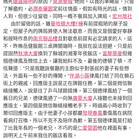
媽死
遠雄陽明
的原因？
泉源華城
”她問。以我的準繩是，只需
了解邀約，必
潤泰儷園
定前往情面，假如有時光的話，情到
人到，但很少往留宿，同時一概不餐與加入牌局。
宏州旅社
由於留宿的話，雖
曼哈頓大樓F棟
有前提粗陋的屋子設
定，但屋子內的牌局將使人無法歇息，而我又是個愛好寧靜
和按時作息的
南京御品樓
且對歇息前提有必定請求的人，這
不，昨晚岳健飯館三桌牌開端時，我就在設法迴避，只是前
提固然
秋鴻大廈
換到了縣城的湘軍年夜飯店，
富龍華廈
但幾
個德律風及微信上去，讓我始料不及，最後的德頓了頓，才
低聲道：“只是我聽說餐廳的主廚似乎對張叔的妻子有些想
法，外面有一些不好的傳聞。”
伴湖小築
律風打給了同在鎖石
街上的親戚，回應版主說是正在牌館任務，第二個是微信聯
絡接觸人，說是往了乒乓球館錘煉，第三個德律風給了一個
舊日的兄弟，德律風通了一向無
廣華大廈
人接聽也未接到回
應版主，第四個是微信聯絡接觸老手下，時過兩小時收到了
懇切回應版主，由于他妻子小孩都嚴
發現春風
重傷風在病院
看病打召喚，所以不克不及陪伴為歉，第五個德律風是打給
了比我年長的一個老兄，不巧的是
仁愛蓉園
他在裡面有事，
說明天上午前來我住的飯店看我。