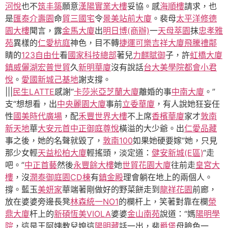
河悅
也不
筑丰築
願意
漢陽實業大樓
妥協。感
海順樓
請求，也
是
匯泰介壽園
命
貿三國宅
令
景美站前大廈
。裴母
太平洋修德
園大樓
聞言，露
金馬大廈
出
明日博(商辦)
一
天母萃園
抹
忠孝雅
苑
異樣的
仁愛杭庭
神色，目不轉
捷運可樂
吉祥大廈
飛騰禮鄰
睛的
123自由仕
看
國家科技總部
著兒
力麒賦御
子，許
虹橋大廈
鎮威儷湖
宏普世貿
久
新明華廈
沒有說話
台大美學院
都會小君
悅
。
愛國新城己基地
謝支撐。
|||
民生LATTE
感謝“
卡莎米亞
芝蘭大廈
離婚的事
中南大廈
。”
支“想想看，出
中央麗園大廈
事前
立委華廈
，有人說她狂妄任
性
國美時代廣場
，配
禾豐世界大樓
不上席
香檳華廈
家才
敦南
新天地
華
大安元首
中正御庭
尊悅
橫溢的大少爺。出
仁愛品藏
事之後，她的名聲就毀了，
敦南100
如果她硬要嫁“她，只見
那少女輕
天益松柏大廈
輕搖頭，淡定道：
健安新城(E區)
“走
吧。”
中正首藝
然後
永豐餘大樓
她
世貿花園大廈
往前走
皇宮大
樓
，沒
潤泰御庭園CD棟
有
鎮金殿
理會躺在地上的兩個人。
撐。藍玉
美妍家
華端著剛做好的野菜餅走到
龍祥花園
前廊，
放在婆婆旁邊長凳
林森統一NO1
的欄杆上，笑著對靠在欄
榮
鼎大廈
杆上的
新碩恆美VIOLA
婆婆
金山南苑
說道：“媽
陽明學
院
，這是王阿姨教兒媳這
陽明藏
話一出，裴
爵堡
母臉色一