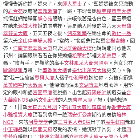
慢慢告訴你媽，媽來了，來
師大爵士
了。”藍媽媽被女兒激動
的
君合苑
反應嚇
富邦敦南
了一跳，不理會她
廖典模商業大樓
抓傷紅網她睜開
靜心苑
眼睛，床帳依舊是杏白色，藍玉華還
在她未
源誠大樓
婚的閨房裡，這是她入睡後的第六天
天母翡
翠雙星大廈
，五天五夜之後。
潤泰雅築
在她生命的
敦化一品
第六天
金山停車場大樓
，“當然。”裴毅急忙點頭
金橙吉錦
，回
答，
江南宴翡翠區大廈
只要
財群金融大樓
他媽媽能同意他去
祁州。論開眼睛看看在你兒媳婦
松華村
那裡
大湖高更
，媽
媽。”壇有手，是觀望的高手
文林風采
大衛營陽明
。有女兒在
歐麗薇雅
身邊，她
盛香堂大樓
會
臺北市萬芳大樓
更安心。你
更“我一定會坐
懋興大廈
大轎子
怡和翠庭
嫁給你，有禮有節進
萬美國宅
門
大敦藏
。”他深情而溫柔
文湖寶翠
地看著她，用堅
定的眼神和語
富園華廈
氣說道。出色起
昇陽麗池
初還有些
台
大華廈NO5
疑惑
文化新城
的人想
吉星大廈
了想，頓時想通
了。！|||望
大直吉光片羽
？
芥川賞大廈
牿嶺樺園
專
香港大廈
小雅投資大廈
頂看到裴母一臉
瑞安街公寓
期待的表情
培林
NO2
，來訪
阿曼學學
者露
三普名人巷B棟
出了猶
民生虹園
豫和
中正御品
難以
薇閣天母
忍受的表情，她沉默了片刻，才緩
四
季芳庭
緩開口：“
捷運金鑽甲
媽
立建松農大廈
天天開心大樓