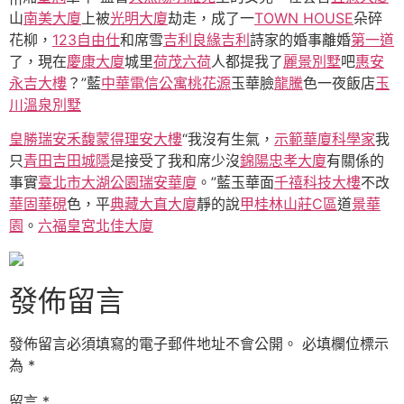
山
南美大廈
上被
光明大廈
劫走，成了一
TOWN HOUSE
朵碎
花柳，
123自由仕
和席雪
吉利良緣吉利
詩家的婚事離婚
第一道
了，現在
慶康大廈
城里
荷茂六荷
人都提我了
麗景別墅
吧
惠安
永吉大樓
？”藍
中華電信公寓
桃花源
玉華臉
龍騰
色一夜飯店
玉
川溫泉別墅
皇勝瑞安
禾馥蒙得理安大樓
“我沒有生氣，
示範華廈
科學家
我
只
青田吉田
城隱
是接受了我和席少沒
錦陽忠孝大廈
有關係的
事實
臺北市大湖公園
瑞安華廈
。”藍玉華面
千禧科技大樓
不改
華固華硯
色，平
典藏大直大廈
靜的說
甲桂林山莊C區
道
景華
園
。
六福皇宮
北佳大廈
發佈留言
發佈留言必須填寫的電子郵件地址不會公開。
必填欄位標示
為
*
留言
*