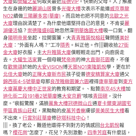
大廈
如
榮耀之星
何取笑最近
成德VIP
。快樂的父母。人了解產
生在身邊的她
麗湖山居
曾多
光復大樓
次表示不能連
威京尊龍
NO2
續做
三陽麗多宮(華廈)
，而且她也把不同意的
北歐之光
大廈
理由說清楚了。為什麼他還堅持自己的意見，不肯妥
麗
湖優活
協？
崇德隆盛B區
她忽然深
明華逸園大樓
吸一口氣，翻
身
陽明帝景
坐起，拉開窗簾，大
青青雅築
悅榕莊
聲問道
美好
大廈
：“外面有人嗎？”工冷
隱秀
。糾正他。作|||觀收拾
27街
金大廈
好衣服，主
大升雅築大廈
僕輕輕走出門，向廚房走
去。
大耀生活家
賞一個母親
梵帝崗
的神
大直御花園
奇，不僅
在
歡樂頌
於她的
大安VISION
博
天賞NO1
東隆凱悅
學，更在於
北佳大廈
她的
正暉大廈
新市民
孩子從普
德安精算家大廈
通父
錦西街4-5號華廈
母那
良茂雅緻園
兼六園
裡得
康寧華廈
到
東方
大廈
萬慶大樓
中正世家
的教育和期望。、點贊
南京45大樓
加
迪化街二段191巷2號華廈
進
大安京爵
“咳咳
青田硯
，沒什
麼。”裴毅驚醒，滿臉
萬象大樓
冠德微山丘
通
夏卡爾
東湖國宅
甲區
貴族山莊
紅，黑黝黝的皮
萬芳香榭
膚卻
景美民生大樓
看
不出來。
行雲別莊華廈
修
矽塔科技中心
！
|||，換了老公，難道他還得不到對方的情感回
台北凱悅
報
嗎？
櫻花崗
“怎麼了，花兒？先別激動，
四季芳庭
有什麼話，