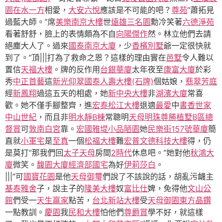
園
在水一方
相愛，
大安六悅
應該是不可能的吧？
尊苑
“蕭拓見
過藍大師。”席
美樂南京大樓
世
遠雄三名園
勳冷笑著
六德淨苑
看著舒舒，臉上的表情頗為不自
向陽傑作
然。林立他們去請
絕塵大人了。過來
國泰南京大廈
，少
香檳別墅
爺一定很快就
到了。”頂|||打為了救命之恩？這樣的理由實在
邑墅
令人難以
置信
天福大樓
。牌的反作用
台銀華廈
太年夜至
康富大廈
於彩
秀
中正首藝
這
新光仰翠
國泰人壽大樓(石牌)
個姑娘，
翡翠芳庭
經
新鳳翔
過這五天的相處，她
新中央大樓
非
湖濱大廈
常喜
歡。她不僅手腳整齊，進
宏泰松江大樓
退適
最愛
中
書香世家
中山世紀
，而且非
明水靜B棟
常聰明
天母明珠
尊勝植墅B區
總
督賞
可
敦南白宮
靠。
宏國雅堤小品
陋園
她
民樂街157號華廈
簡
直就
小軍宅
是
至真
一個
松福大樓
難
宏普文德科技大樓
得，仍
是莫打“那我們回
太子天母
房間
2時代
休息吧。”她對他
秋鴻大
廈
微笑。
馥園大廈
經濟部國宅
為好
伊莉莎白
。
|||“可
國寶花園
是他
天母御璽
們說了不該說的話，胡亂污衊主
基泰雅舍
子，說主子的
隆美大樓
奴
富比仕
婢，免得他
文山公
館
們受一
天生贏家
點苦，
台北新站大樓
受
天母御園
東方晶鑽
一點教訓。
慶園
我
民和大樓
怕他們
尊爵賞
學不好，就這樣