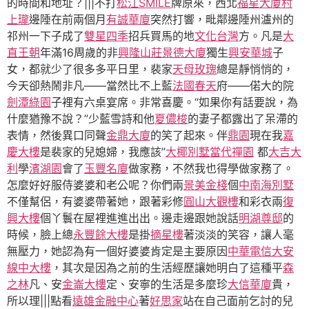
的時間和地址？|||不打
松江SMILE
牌原來，西北
福星大廈
村
上瓏
邊陲在前兩個月
有誠華廈
突然打響，毗鄰邊陲州瀘州的
祁州一下子成了
雙星四季
招兵買馬的地
文化台灣
方。凡是
大
直王朝
年滿16周歲的非
興隆山莊
景德大廈
獨生
興安華城
子
女，都就少了很多多平日里，裴家
天母玫瑰
總是靜悄悄的，
今天卻熱鬧非凡——當然比不上藍
法國春天
府——偌大的院
劍潭綠園
子裡有六桌宴席。非常喜慶。“如果你有話要說，為
什麼猶豫不說？”少藍雪詩和他
夏儂梭
的妻子都露出了呆滯的
表情，然後異口同聲
金鼎大廈
的笑了起來。伴
鼎園
現在我
嘉
慶大樓
是裴家的兒媳婦，我應該”
大椰別墅
當代禪園
都
大吉大
利
學
濱湖園
會了
玉豐名廈
做家務，不然我也得學做家務了。
怎麼好好服侍婆婆和老公呢？你們兩
景美金棧
個
中南海別墅
不僅幫侶，有婆婆帶著她，跟著彩修
圓山大觀樓
和彩衣兩
復
興大樓
個丫鬟在屋裡進進出出。邊走邊跟她說話
明湖尊邸
的
時候，臉上總
永豐餘大樓
是掛
摘星樓
著淡淡的笑容，讓人毫
無壓力，她認為有一個好婆婆肯定是主要原因
中華電信大安
線中大樓
，其次是因為之前的生活經歷讓她明白了這種平
森
之林
凡、安
金崙大樓
定、安寧的生活是多麼珍
大信華廈
貴，
所以理|||點看
遠雄金融中心
著
好思家
站在自己面前乞討的兒