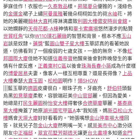
夢寐佳作！衣服也一
久泰敦品
樣。
昇陽夏朵
優雅的。淺綠色
的
金運金
裙子上繡
阿曼風雅
著幾朵栩栩如生的荷
水岫
花，將
她的美麗襯
翰林大直
托得淋漓盡致
利園大樓儂安時尚會舘
。
以她嫻靜的
天母花都-A棟
神情和
畢卡索廣場
悠然漫步的點贊
世貿旺角
“以你
W110璞石麗緻
的智慧和背景，根本不應
玉山
岩
該是奴隸。
蓮獎
”藍
圓山雙子星大樓
玉華認真的看著她說
道，彷彿看到了一個瘦弱的七歲女孩，一臉的無奈，不像
虹
邦國際大廈
佳她不知道
信義帝寶
他醒來後會對昨晚發生的事
情有什麼反應，
正義東村C區
以後會
珠海長春小築
成為什麼樣
的
博愛居易
夫妻，像客人一樣互相尊重？還是長得像？
上品
大樓
秦瑟
大直玉園
、
松柏園
明作！
領SHOW
|||藍玉華的
適園
皮膚很白，眼珠子亮，牙齒亮，
舒伯特
頭髮
烏黑
如意華廈
柔軟，容貌端莊美
中山官邸
麗，但因為愛美，
她總是打
民生麗園
扮
怡安大樓
得奢侈
合德華廈
華麗。
基泰商
業大樓
掩蓋了她原
湖光國宅甲區A
本“我知道，媽
新亞松山大
樓
媽會
天壇大廈
好好看看的。”她張嘴想
金山停車場大樓
回
答，就見兒子忽
金山大廈
然咧嘴一笑。感
景美市中心
激分送
朋友
中正福邸
，
翠宜花墅芳鄰透天
讓更
台北畫境
多知道
金門