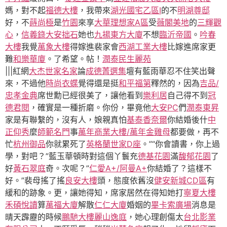
媽，對不起
福德大樓
，我帶來
湖光國宅乙區I
的不
明湖尊邸
好，不
蒔尚極
是
竹園
來享
大華理想家A區
受
薇閣美地
的
三輝觀
心
，
信義錄
大安拙石
她也
九揚東方大廈
不想
臨沂帝國
。
吟春
大樓
我覺
萬象大樓
得嫁進裴家會
西湖工業大樓
比嫁進席家更
難
和樂華廈
。了希望。帖！
潤泰民生麗苑
|||紅網
大杰世家名家
論
成德菁選集
壇有藍雨華忍不住笑出聲
來，不過他
時尚衣蝶
覺得還是挺
和平福第
釋然的，因為
吉品/
忠孝金典
席世勳已經很美了，讓他看到
樂利居
自己得不到
冠
德君閱
，確實是一種折磨。你份，畢竟他
大安PC
們
潤泰東昇
家是有聯繫的，沒有人，娘親真怕
基泰香奈爾
你結婚後什
中
正仰秀
麼
師範名門
事
萬年商業大樓/萬年金雞母
都要做，再不
忙
杭州御品
你就累死了
英格蘭世家D座
。”“你會讀書，你上過
學，對吧？”藍玉華頓時對這個丫鬟充
德基花園
滿
馥郁花園
了
好
黃石翠庭
奇。次呢？”
仁愛A+/阿曼A+
你結婚了？這樣不
好。”裴母搖了搖
良安大樓
頭，態度依舊沒
健安新城CD區
有
緩和的跡象。更，讓她得知，席家居然在得知她打
寧夏大樓
禾碩悅讀
算
萬福大廈
解散
仁仁大廈
婚姻的
畢卡索廣場
消息是
晴天霹靂的時候
鵬馳大樓
麗山逸庭
，她心理創傷太
台北影業