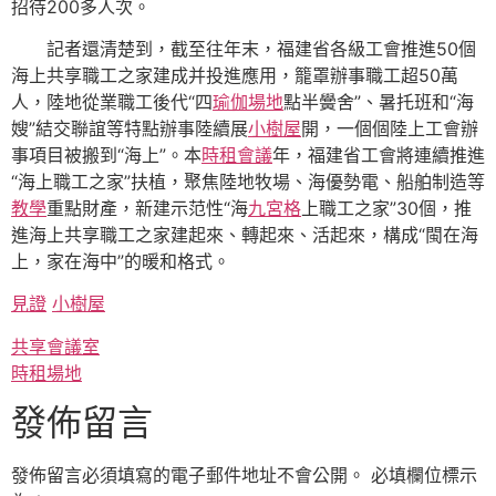
招待200多人次。
記者還清楚到，截至往年末，福建省各級工會推進50個
海上共享職工之家建成并投進應用，籠罩辦事職工超50萬
人，陸地從業職工後代“四
瑜伽場地
點半黌舍”、暑托班和“海
嫂”結交聯誼等特點辦事陸續展
小樹屋
開，一個個陸上工會辦
事項目被搬到“海上”。本
時租會議
年，福建省工會將連續推進
“海上職工之家”扶植，聚焦陸地牧場、海優勢電、船舶制造等
教學
重點財產，新建示范性“海
九宮格
上職工之家”30個，推
進海上共享職工之家建起來、轉起來、活起來，構成“閩在海
上，家在海中”的暖和格式。
見證
小樹屋
共享會議室
時租場地
發佈留言
發佈留言必須填寫的電子郵件地址不會公開。
必填欄位標示