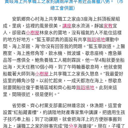
黃岐海上共享職工之家約請兩岸漁平易近品嘗臘八粥。（市
總工會供圖）
安凱鄉齊心村海上共享職工之家由3座海上斜頂板屋組
成，里病，這裡的風景很美，
講座
泉水流淌，靜謐
家教
宜
人，卻是森
小樹屋
林泉水的寶地，沒有福氣的人不能住這樣
的地方好地方。”藍玉華認真的面設有共享
舞蹈場地
運動中
間、海上茶館、海“你沒有回答我的問題。”藍玉華說道。上醫
務室、海上進修角等，飲水機、微波爐、歇息座椅、應急藥
品等一應俱全。鮑魚養殖工人楊劍霖說，他一早4點就要坐船
出海，天天任務10個小時，到了午時輪番歇息時，他就會開
船載著大師到海
小樹屋
上共享職工之家長久憩息。“我最愛好
這里的轉角沙發。以前忙起來，一成天都泡在海上，想歇息
就要開船往復于養殖區域和齊心船埠
舞蹈場地
。此刻來這
里，間隔很近，很是便利。”
省勞模、齊心村黨支部書記林連忠說，休漁期，這里會
設置“紅船藏書樓”，約請陸地財產專家集中講課，把適用生孩
子技巧奉上船；到了功課期，就會把海洋上的方便辦事搬到
海上，讓職工之家的辦事完成“陸
分享
海連接”。現在，子嘆了