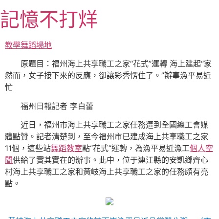
跳
記憶不打烊
至
主
要
教學
舞蹈場地
內
原題目：福州海上共享職工之家“花式”運轉 海上建起“家
容
然而，女子接下來的反應，卻讓彩秀愣住了。”辦事漁平易近
忙
福州日報記者 李白蕾
近日，福州市海上共享職工之家任務遭到全國總工會媒
體點贊。記者清楚到，至今福州市已建成海上共享職工之家
11個，這些站
舞蹈教室
點“花式”運轉，為漁平易近漁工
個人空
間
供給了實其實在的辦事。此中，位于連江縣的安凱鄉齊心
村海上共享職工之家和黃岐海上共享職工之家的任務頗有亮
點。