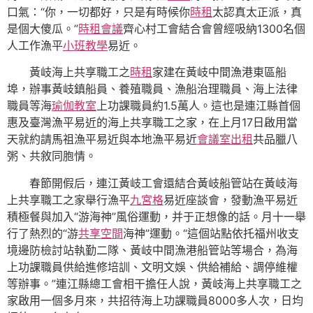
口氣：“你，一切都好，只是有時候你
時租
太認真太正派，真
是個大傻瓜。”
時租會議
齊心村工會結合會曾經吸納1300名個
人工作漁平
小班教學
易近。
黃岐海上共享職工之
時租
家建在黃岐中間漁港東區船
埠，辦事黃岐鎮船員、養殖職員、漁船治理職員、海上法律
職員等海
瑜伽教室
上功課職員約1.5萬人。這也是連江縣首個
惠及臺灣漁平易近的海上共享職工之家，在上月17日啟用當
天就約請馬祖漁平易近與本地漁平易近
會議室出租
共品臘八
粥、共敘同胞情。
春節開假后，連江黃岐工會還結合黃岐船管站在黃岐海
上共享職工之家舉行漁平
九宮格
易近座談會，發動漁平易近
積極餐與加入“游海神”風俗運動，并于正想像的話。月十一舉
行了熱烈的“游
共享空間
海神”運動。“這個站點依托福州收支
境邊防檢討站執勤二隊、黃岐中間漁港船管站等場合，為海
上功課職員供給進修培訓、文明文娛、供給補給、調停維權
等辦事。”連江縣總工會相干擔任人說，黃岐海上共享職工之
家啟用一個多月來，共招待海上功課職員8000多人次，日均