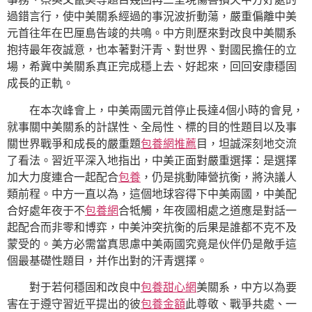
過錯言行，使中美關系經過的事況波折動蕩，嚴重偏離中美
元首往年在巴厘島告竣的共鳴。中方則歷來對改良中美關系
抱持最年夜誠意，也本著對汗青、對世界、對國民擔任的立
場，希冀中美關系真正完成穩上去、好起來，回回安康穩固
成長的正軌。
在本次峰會上，中美兩國元首停止長達4個小時的會見，
就事關中美關系的計謀性、全局性、標的目的性題目以及事
關世界戰爭和成長的嚴重題
包養網推薦
目，坦誠深刻地交流
了看法。習近平深入地指出，中美正面對嚴重選擇：是選擇
加大力度連合一起配合
包養
，仍是挑動陣營抗衡，將決議人
類前程。中方一直以為，這個地球容得下中美兩國，中美配
合好處年夜于不
包養網
合牴觸，年夜國相處之道應是對話一
起配合而非零和博弈，中美沖突抗衡的后果是誰都不克不及
蒙受的。美方必需當真思慮中美兩國究竟是伙伴仍是敵手這
個最基礎性題目，并作出對的汗青選擇。
對于若何穩固和改良中
包養甜心網
美關系，中方以為要
害在于遵守習近平提出的彼
包養金額
此尊敬、戰爭共處、一