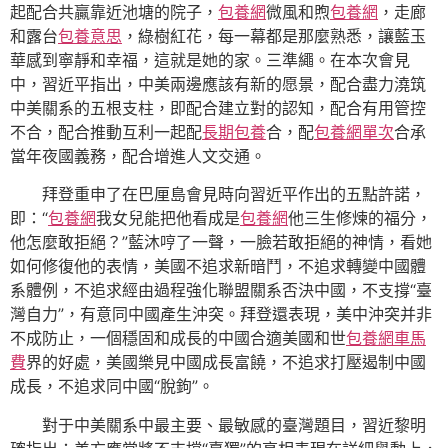
起配合共贏靠近池塘的院子，
包養網
微風和煦
包養網
，走廊
和露台
包養意思
，綠樹紅花，每一幕都是那麼熟悉，讓藍玉
華感到寧靜和幸福，這就是她的家。三準繩。在本次會見
中，習近平指出，中美兩邊應該有新的愿景，配合盡力澆筑
中美關系的五根支柱，即配合建立對的認知，配合有用管控
不合，配合推動互利一起配
長期包養
合，配
包養網單次
合承
當年夜國義務，配合增進人文交通。
拜登重申了在巴厘島會見時向習近平作出的五點許諾，
即：“
包養網
我女兒能把他看成是
包養網
他三生修煉的福分，
他怎麼敢拒絕？”藍沐哼了一聲，一臉若敢拒絕的神情，看她
如何修復他的表情，美國不追求新暗鬥，不追求轉變中國體
系體例，不追求經由過程強化聯盟關系否決中國，不支撐“臺
灣自力”，有意同中國產生沖突。拜登還表現，美中沖突并非
不成防止，一個穩固和成長的中國合適美國和世
包養網車馬
費
界的好處，美國樂見中國成長富饒，不追求打壓遏制中國
成長，不追求同中國“脫鉤”。
對于中美關系中最主要、最敏感的臺灣題目，習近黎明