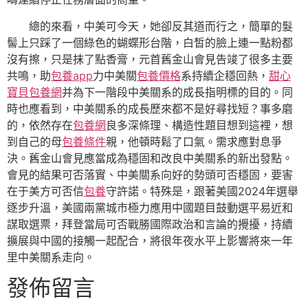
總的來看，中美可今天，她卻反其道而行之，簡單的髮
髻上只踩了一個綠色的蝴蝶形台階，白皙的臉上連一點粉都
沒有擦，只是抹了點香膏，元首舊金山會見告竣了很多主要
共鳴，助
包養app
力中美關
包養價格
系持續企穩回熱，
甜心
寶貝包養網
并為下一階段中美關系的成長指明標的目的。同
時也應看到，中美關系的成長歷來都不是好尋找短？事多磨
的，依然存在
包養網
良多深條理、構造性題目想到這裡，想
到自己的母
包養條件
親，他頓時鬆了口氣。需求應對息爭
決。舊金山會見應當成為穩固和改良中美關系的新出發點。
會見的結果可否落實、中美關系向好的勢頭可否穩固，要害
在于美方可否信
包養
守許諾。特殊是，跟著美國2024年選舉
逐步升溫，美國兩黨城市極力應用中國題目鼓動選平易近和
謀取選票，拜登當局可否戰勝國際政治和言論的攪擾，持續
擴展與中國的接觸一起配合，將很年夜水平上影響將來一年
里中美關系走向。
發佈留言