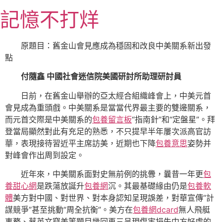
跳
記憶不打烊
至
主
要
原題目：舊金山會見應成為穩固和改良中美關系新出發
內
點
容
付隨鑫 中國社會迷信院美國研討所助理研討員
日前，在舊金山舉辦的亞太經合組織峰會上，中美元首
會見成為重頭戲。中美關系是當當代界最主要的雙邊關系，
而元首交際是中美關系的
包養留言板
“指南針”和“定盤星”。拜
登當局顯然對此有充足的熟悉，不只提早半年屢次派高官訪
華，表現接待習近平主席訪美，近期也下降
包養意思
姿勢并
對峰會作出周到設定。
近年來，中美關系面對史無前例的挑釁，曩昔一年更
包
養甜心網
是跌蕩放誕升
包養網
沉。其最基礎緣由仍是
包養軟
體
美方對中國、對世界、對本身認知呈現誤差，對華宣傳“計
謀競爭”甚至挑動“周全抗衡”。美方在
包養網dcard
無人飛艇
事務、蔡英文竄美等題目幾回再三呈現傷害損失中方好處的