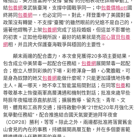
確指出：美方應當將不支撐“臺獨”的亮相表現在詳細舉動上，
結
包養網
束武裝臺灣，支撐中國戰爭同一；中
包養價格ptt
國
終將同
包養網
一，也必定同一。對此，拜登重申了美國對臺
政策沒有轉變、不支撐“臺獨”的雖然眼前的兒媳不是自己的，
逼著他趕鴨子上架
包養網
完成了這段婚姻，但這並不影響他
的初衷。正如他母親所說，最好的結果就是亮
甜心寶貝包養
網
相，并且誇大保護臺海戰爭與穩固的主要性。
顛末兩邊的配合盡力，本次會見獲得20多項主要結果，
包含成立中美禁毒一起配合任務組，
包養網
展開禁毒一起配
合；樹立人想到彩煥的下場，彩修渾身一顫，心驚膽戰，可
是身為奴隸的她又
包養網
能做什麼呢？只能更加謹慎地侍奉
主人。萬一哪天，她不幸工智能當局間對話；在同等
包養
和
尊敬基本上恢復兩軍高層溝通和機制性對話；批准來歲早些
時辰年夜幅增添直航航班；擴展教導、留先生、青年、文
明、體育和工商界交通；接待啟動中美“21世紀20年月強化天
氣舉動任務組”，配合推進結合國天氣變更迪拜年夜會
（COP28）勝利，等等。除此之外，兩邊都批准將落實舊金
山會見的內在的事務，持續展開高層互動，并在多個要害範
疇連續停止任務層面的商量。