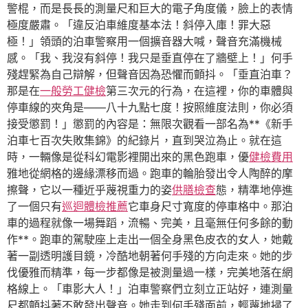
警棍，而是長長的測量尺和巨大的電子角度儀，臉上的表情
極度嚴肅。「違反泊車維度基本法！斜停入庫！罪大惡
極！」領頭的泊車警察用一個擴音器大喊，聲音充滿機械
感。「我、我沒有斜停！我只是垂直停在了牆壁上！」何手
殘趕緊為自己辯解，但聲音因為恐懼而顫抖。「垂直泊車？
那是在
一般勞工健檢
第三次元的行為，在這裡，你的車體與
停車線的夾角是——八十九點七度！按照維度法則，你必須
接受懲罰！」懲罰的內容是：無限次觀看一部名為**《新手
泊車七百次失敗集錦》的紀錄片，直到哭泣為止。就在這
時，一輛像是從科幻電影裡開出來的黑色跑車，優
健檢費用
雅地從網格的邊緣漂移而過。跑車的輪胎發出令人陶醉的摩
擦聲，它以一種近乎蔑視重力的姿
供膳檢查
態，精準地停進
了一個只有
巡迴體檢推薦
它車身尺寸寬度的停車格中。那泊
車的過程就像一場舞蹈，流暢、完美，且毫無任何多餘的動
作**。跑車的駕駛座上走出一個全身黑色皮衣的女人，她戴
著一副透明護目鏡，冷酷地朝著何手殘的方向走來。她的步
伐優雅而精準，每一步都像是被測量過一樣，完美地落在網
格線上。「車影大人！」泊車警察們立刻立正站好，連測量
尺都顫抖著不敢發出聲音。她走到何手殘面前，輕蔑地掃了