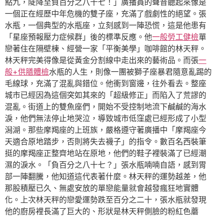
點九，陡降至負百分之八十七！」廣播員的聲音聽起來像是
一個正在經歷中年危機的雙子座，充滿了戲劇性的絕望。張
水瓶，一個典型的水瓶座，立刻感到一陣恐慌，這是他患有
「星座預報壓力症候群」後的標準反應。他
一般勞工健檢
單
戀著住在隔壁棟、經營一家「平衡美學」咖啡館的林天秤。
林天秤完美得像是從黃金分割線中走出來的藝術品。而張
一
般+供膳體檢
水瓶的人生，則像一團被獅子座暴君隨意亂踢的
毛線球，充滿了混亂與錯位。他衝到窗邊，往外看去。整座
城市已經因為這個突如其來的「超級修正」而陷入了荒謬的
混亂。街道上的雙魚座們，開始不受控制地流下鹹鹹的海水
淚，他們無法停止地哭泣，導致城市低窪處已經形成了小型
潟湖。那些摩羯座的上班族，嚴格遵守著廣播中「摩羯座今
天適合原地踏步，否則將失去襪子」的指令。數百名西裝筆
挺的摩羯座正整齊地站在原地，他們的鞋子裡裝滿了已經潮
濕的淚水。「負百分之八十七？」張水瓶喃喃自語，感到胃
部一陣翻騰，他知道這代表著什麼。林天秤的運勢越差，他
那股積壓已久、無處安放的單戀能量就會越發瘋狂地實體
化。上次林天秤的戀愛運勢跌至百分之二十，張水瓶就發現
他的廚房裡長滿了巨大的、形狀是林天秤側臉的粉紅色蘑