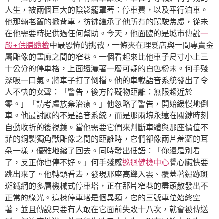
人生，被兩個巨大的陰影籠罩著：停車費，以及平行泊車。
他那輛老舊的掀背車，彷彿繼承了他所有的駕駛焦慮，從未
在他需要時提供過任何幫助。今天，他面臨的是城市傳說
一
般+供膳體檢
中最恐怖的挑戰，一條夾在理髮店與一間專賣金
屬雕像的畫廊之間的窄巷。一個看起來比他車子尺寸小上三
十公分的停車格，上面還灑著一層可疑的白色粉末。何手殘
深吸一口氣。將車子打了倒檔。他的車載語音系統發出了令
人不快的女聲：「警告，後方障礙物距離：無限趨近於
零。」「請考慮放棄治療。」他忽略了警告，開始緩慢地倒
車。他最討厭的不是語音系統，而是那兩塊永遠在關鍵時刻
自動收折的後視鏡。當他需要它們來判斷車體與那座價值不
菲的銅製獨角獸雕像之間的距離時，它們卻像兩片羞澀的耳
朵一樣，優雅地縮了回去。同時發出低語：「你還是別看
了，反正你也停不好。」何手殘感
巡迴健檢中心
覺心臟快要
跳出來了。他轉頭看去，發現那座高聳入雲、覆蓋著鏽跡斑
斑鐵網的多層機械式停車塔，正在那片窄巷的盡頭散發出不
正常的綠光。這棟停車塔是個異類，它的三號車位始終空
著，並且傳說只要有人敢在它面前失敗十八次，就會被傳送