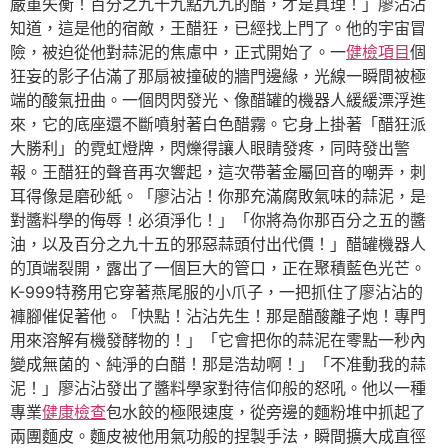
嚴重失衡！百分之九十九點九九的醋，才是真理！」廖沾沾
知道，這是他的宿敵，王醋狂，已經找上門了。他的宇宙冒
險，被迫從他對蒜泥的焦慮中，正式開始了。一
健檢項目
個
狂妄的影子佔滿了那扇被撞破的牆門邊緣，光線一瞬間被極
端的酸氣扭曲。一個閃閃發光、像醋罐的機器人緩緩漂浮進
來，它的底座還不斷噴射著白色醋霧。它身上掛著「醋狂派
大勝利」的霓虹燈牌，閃爍得讓人眼睛發疼，同時發出警
報。王醋狂的聲音再次響起，這次帶著金屬回音的嘲弄，刺
耳得像是磨砂紙。「廖沾沾！你那充滿腐敗氣味的蒜泥，是
對醬料學的侮辱！必須淨化！」「你將為你那百分之五的醬
油，以及百分之九十五的邪惡蒜頭付出代價！」醋罐機器人
的頂端裂開，露出了一個巨大的管口，正在聚積藍色光芒。
K-999特務用它穿著燕尾服的小爪子，一把抓住了廖沾沾的
褲腳催促著他。「快點！沾沾先生！那是醋酸離子炮！專門
用來溶解有機發酵物的！」「它會把你的蒜泥在零點一秒內
變成無菌的、純淨的白醋！那是浩劫啊！」「不准動我的蒜
泥！」廖沾沾發出了醬料學家對待信仰般的怒吼。他以一種
專業
健康檢查
包水餃的極限速度，從旁邊的麵粉堆中抓起了
兩團麵皮。麵皮被他用氣功般的捏製手法，瞬間擴大成直徑