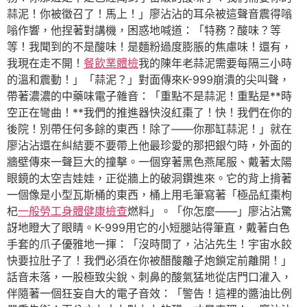
蒜泥！你被徵召了！馬上！」廖沾沾的耳朵被這聲音震得嗡
嗡作響，他捏著對講機，困惑地喊道：「特務？酸味？等
等！我聞到的不是酸味！是麵粉過度膨脹的焦慮味！還有，
我現在走不開！
餐飲業體檢
我的陳年老蒜泥需要每隔三小時
的溫和震動！」「蒜泥？」對面傳來K-999崩潰的尖叫聲，
帶著濃濃的中藥味電子雜音：「重點不是蒜泥！重點是**時
空正在彎曲！**我們的推進器快沒紅棗了！快！我們在你的
後院！別帶任何多餘的東西！除了——你那缸蒜泥！」就在
廖沾沾還在糾結要不要帶上他最珍愛的那把銀勺時，外面的
牆壁傳來一聲巨大的撞擊。一個穿著黑色燕尾服、戴著太陽
眼鏡的太空吉娃娃，正從牆上的破洞鑽進來。它的背上揹著
一個像是小型瓦斯桶的東西，桶上用毛筆寫著「極品紅棗枸
杞
一般勞工身體健康檢查
燃料」。「你怎麼——」廖沾沾驚
訝地瞪大了眼睛。K-999用它的小短腿站得筆直，戴著白色
手套的爪子優雅地一揮：「沒時間了，沾沾先生！宇宙水餃
快要拉肚子了！我們必須在你被醋酸離子炮鎖定前離開！」
話音未落，一股極致尖銳、刺鼻的酸氣猛地從店門口灌入，
伴隨著一個狂妄自大的電子音效：「警告！這裡的醬油比例