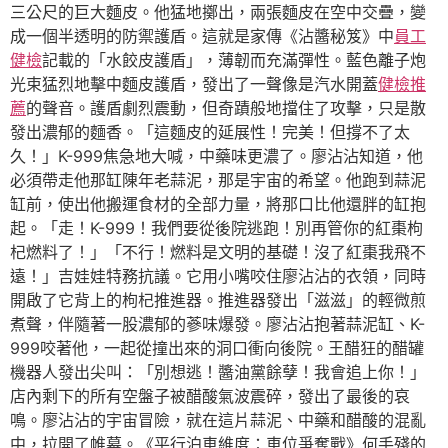
三公尺的巨大麵皮。他猛地擲出，兩張麵皮在空中交疊，變
成一個半透明的防禦護盾。這就是家傳《沾醬秘笈》中
員工
健檢
記載的「水餃皮護盾」，薄韌而充滿彈性。藍色離子炮
光束猛烈地擊中麵皮護盾，發出了一聲像是汽水開蓋
健檢推
薦
的聲音。護盾劇烈震動，但奇蹟般地擋住了攻擊，只是散
發出濃郁的麵香。「這麵皮的延展性！完美！但撐不了太
久！」K-999焦急地大喊，中藥味更濃了。廖沾沾知道，他
必須帶走他那缸陳年老蒜泥，那是宇宙的希望。他跑到蒜泥
缸前，使出他搬運食材的全部力量，將那口比他還胖的缸抱
起。「走！K-999！我們要從後院逃跑！別再管你的紅棗枸
杞燃料了！」「不行！燃料是文明的基礎！沒了紅棗我飛不
遠！」吉娃娃特務抗議。它用小嘴咬住廖沾沾的衣領，同時
開啟了它背上的枸杞推進器。推進器發出「滋滋」的輕微煎
煮聲，伴隨著一股濃郁的蔘味爆發。廖沾沾抱著蒜泥缸、K-
999咬著他，一起從撞出來的洞口衝向後院。王醋狂的醋罐
機器人發出尖叫：「別想逃！醬油黨餘孽！我會追上你！」
店內剩下的所有空盤子被醋酸氣波震碎，發出了最後的哀
鳴。廖沾沾的宇宙冒險，就在這片蒜泥、中藥和醋酸的混亂
中，拉開了帷幕。《平行泊車維度：車位爭奪戰》何手殘的