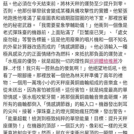
菇。他必須在今天結束前，將林天秤的運勢至少提升到零。
否則，他那份單戀就會變成某種具備攻擊性的實體。他緊張
地跑進他堆滿了星座圖表和過期甜甜圈的地下室，那裡放著
他的秘密武器。「我需要星象學輔助儀！」他衝到一個像是
老式彈珠臺的機器前，上面貼滿了「巨蟹座已哭」、「處女
座勿碰」等警告標籤。這是他用廢棄的唱片機和一個不知名
的外星計算器改造而成的「情感調節器」。他必須輸入一種
極具感染力的正面情緒作為燃料，來抵抗那負面的運勢波。
「水瓶座的優勢，就是超脫一切的理性與
巡迴體檢推薦
冷
靜…才怪！我只有一腔熱血的傻氣啊！」他絕望地低吼。他
看了一眼腳邊。那裡放著一個他為林天秤準備了兩年的禮
物：一個用一萬塊小小的天秤座黃銅齒輪組成的音樂盒。他
從未送出，因為害怕被拒絕。這份害怕，就是純度最高的單
戀情感。張水瓶咬緊牙關，將那個黃銅齒輪音樂盒砸爛，將
所有的齒輪都倒入「情感調節器」的輸入口。機器發出刺耳
的尖叫，接著，彈珠臺上的燈光開始瘋狂閃爍，發出警告。
「能量超載！檢測到極致純粹的單戀能量！目標：提升天秤
座運勢！」在機器的頂部，一個巨大的、像彩虹一樣的光束
筆直地射向天空。然而，就在光束衝出屋頂的一瞬間，一輛