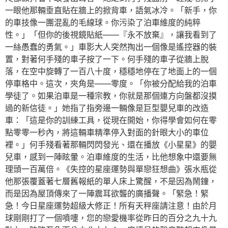
一眼他那輛垂直貼在牆上的掀背車，語氣冰冷。「新手，你
的車技像一團混亂的毛線球。你污染了泊車維度的純粹
性。」「但你的後視鏡貼紙——『永不放棄』，讓我看到了
一絲愚蠢的勇氣。」車影大人突然掏出一個像是遙控器的裝
置，對著何手殘的車子按了一下。何手殘的車子從牆上脫
落，在空中旋轉了一百八十度，穩穩地停在了地面上的一個
停車格中。這次，夾角是——零度。「你被分配給我的泊車
學徒了。如果泊車是一種宗教，你就是那個連方向盤都沒摸
過的新信徒。」她指了指旁邊一輛像是巨型嬰兒車的改造
車：「這是你的訓練工具，從現在開始，你得學會如何在零
點零零一秒內，將這輛車精準停入對面的針眼大小的車位
裡。」何手殘看著那輛閃閃發光、還在播放《小星星》的嬰
兒車，感到一陣眩暈。泊車維度的生活，比他想象中還要無
理頭一百萬倍。《失控的星座運勢與單戀狂想曲》張水瓶從
他那張覆蓋著七層舊報紙的單人床上驚醒，不是因為鬧鐘，
而是因為屋頂傳來了一陣震耳欲聾的廣播聲。「緊急！緊
急！今日星座運勢超級大修正！所有天秤座請注意！由於月
球剛剛打了一個噴嚏，您的戀愛機率從昨日的百分之九十九