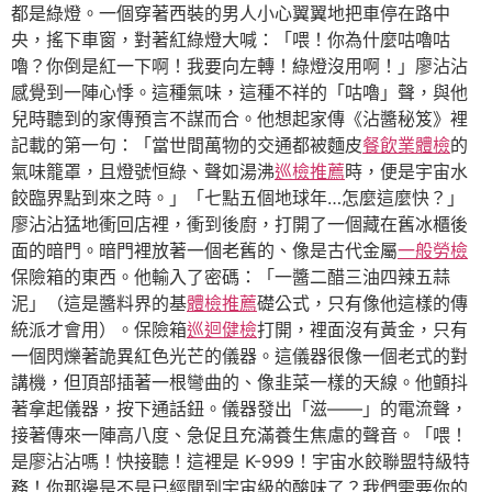
都是綠燈。一個穿著西裝的男人小心翼翼地把車停在路中
央，搖下車窗，對著紅綠燈大喊：「喂！你為什麼咕嚕咕
嚕？你倒是紅一下啊！我要向左轉！綠燈沒用啊！」廖沾沾
感覺到一陣心悸。這種氣味，這種不祥的「咕嚕」聲，與他
兒時聽到的家傳預言不謀而合。他想起家傳《沾醬秘笈》裡
記載的第一句：「當世間萬物的交通都被麵皮
餐飲業體檢
的
氣味籠罩，且燈號恒綠、聲如湯沸
巡檢推薦
時，便是宇宙水
餃臨界點到來之時。」「七點五個地球年…怎麼這麼快？」
廖沾沾猛地衝回店裡，衝到後廚，打開了一個藏在舊冰櫃後
面的暗門。暗門裡放著一個老舊的、像是古代金屬
一般勞檢
保險箱的東西。他輸入了密碼：「一醬二醋三油四辣五蒜
泥」（這是醬料界的基
體檢推薦
礎公式，只有像他這樣的傳
統派才會用）。保險箱
巡迴健檢
打開，裡面沒有黃金，只有
一個閃爍著詭異紅色光芒的儀器。這儀器很像一個老式的對
講機，但頂部插著一根彎曲的、像韭菜一樣的天線。他顫抖
著拿起儀器，按下通話鈕。儀器發出「滋——」的電流聲，
接著傳來一陣高八度、急促且充滿養生焦慮的聲音。「喂！
是廖沾沾嗎！快接聽！這裡是 K-999！宇宙水餃聯盟特級特
務！你那邊是不是已經聞到宇宙級的酸味了？我們需要你的