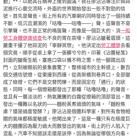
動」**，以助其在精神上達到圓滿。就在廖沾沾專注於與蒜
泥進行心靈交流時，外面的世界開始發出一些不對勁的信
號。首先是聲音。街上所有的汽車喇叭同時發出了一個持續
不斷、低沉且潮濕的「咕嚕——咕嚕——」聲。這聲音不是
引擎聲，也不是正常的鳴笛聲，而像是一個巨大的、消
一般
勞工身體健康檢查
化不良的胃在哀嚎。廖沾沾皺著眉頭，這
嚴重干擾了他蒜泥的「寧靜冥想」。他決定出
勞工體健
去看
個究竟，順手從桌上拿了一張髒兮兮的，印著《沾醬秘笈》
封面的皺衛生紙，塞進口袋以備不時之需。他一腳踏出店
門，立刻被眼前的景象震驚了。整條城市的主幹道上，數百
個交通信號燈，從東邊到西邊，從高架橋到巷弄口，全部變
成了綠燈。它們不是交替閃爍，而是固定在「通行」的狀
態，同時，每一個燈箱都發出了那種「咕嚕咕嚕」的聲音，
並且有一層淡淡的、熱氣騰騰的白霧從燈箱的頂部冒出，散
發出一種難以名狀的——麵粉蒸煮過頭的氣味。「麵粉焦
慮？還是過度發酵？」廖沾沾是個醬料學家，對所有食物相
關的氣味都極度敏感。他聞出來了，這是一種只有在極度巨
大的麵團因為壓力過大而散發出的氣味。街上的行人陷入了
混亂。汽車不知道該走還是該停，因為無論從哪個方向看，