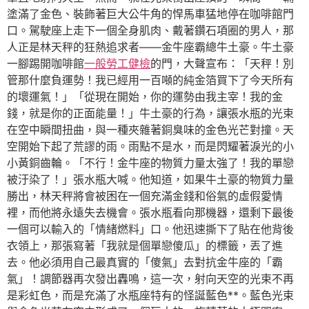
塗滿了金色、裝飾著巨大公牛角的悍馬車猛地停在咖啡館門
口。駕駛座上走下一個全身肌肉、戴著鑽石項圈的男人，那
人正是林天秤的狂熱追求者——金牛座霸總牛土豪。牛土豪
一腳踢開咖啡館
一般勞工健檢
的門，大聲宣布：「天秤！別
管那什麼負運勢！我已經用一百噸的純金箔買下了今天所有
的壞運氣！」「從現在開始，你的運勢由我主宰！我的金
錢，就是你的正面能量！」牛土豪的行為，讓張水瓶的光束
在空中瞬間扭曲，與一種夾雜著銅臭味的金色光芒對撞。天
空開始下起了荒謬的雨。雨點不是水，而是閃耀著淚光的小
小黃銅齒輪。「不行！金牛座的物質力量太強了！我的單戀
被汙染了！」張水瓶大喊。他知道，如果牛土豪的物質力量
勝出，林天秤將會被困在一個充滿金錢和俗氣的虛假愛情
裡，而他將永遠失去機會。張水瓶看向那機器，還剩下最後
一個可以輸入的「情緒燃料」口。他迅速撕下了貼在他背後
衣領上，那張寫著「我就是個單戀傻瓜」的標籤，丟了進
去。他必須用自己最真實的「傻氣」去對抗金牛座的「霸
氣」！調節器再次發出轟鳴，這一次，射向天空的光束不再
是彩虹色，而是充滿了水瓶座特有的怪誕藍色**。藍色光束