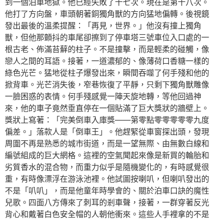
到一個泊車地獄。他已經失敗了十七次。現在是第十八次。
他打了方向盤，車頭朝著銅獨角獸的方向猛地偏轉。後視鏡
發出最後的溫柔提醒：「再見，世界。」他沒有撞上獨角
獸，但他那顫抖的車尾卻擦到了停車塔三號車位入口處的一
根古老、佈滿苔蘚的柱子。不是撞擊，而是輕柔的碰觸，像
戀人之間的耳語。接著，一道濃郁的、像薄荷口香糖一樣的
綠色光芒。猛地從柱子爆發出來，瞬間吞噬了何手殘和他的
掀背車。光芒消失後，窄巷恢復了平靜，只剩下獨角獸雕像
一臉困惑的表情。何手殘感覺一陣天旋地轉，等他回過神
來，他的車子竟然垂直停在一個貼滿了巨大獎狀的牆壁上。
獎狀上寫著：「完美倒車入庫獎——第零點零零零零零九度
偏差。」落款人是「倒車王」。他趕緊從車窗探出頭，發現
周圍不再是熟悉的城市街道，而是一望無際、由無數白線和
編號組成的巨大網格。這裡的空氣聞起來像是新買的輪胎和
劣質香水的混合物，而重力似乎是隨機變化的，有時感覺很
重，有時像漂浮在游泳池裡。他試圖按喇叭，但喇叭發出的
不是「叭叭」，而是他童年時學會的、關於泊車口訣的魔性
兒歌。四面八方傳來了刺耳的剎車聲，接著，一群穿著反光
背心和戴著白色安全帽的人朝他衝來。這些人手裡拿的不是