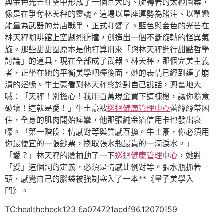
與金色光芒在空中形成了一個巨大的、旋轉著的太極圖案，
像是在爭奪林天秤的靈魂。這場以星座運勢為賭注、以單戀
能量為武器的荒唐戰爭，正式打響了。藍色與金色的光芒在
林天秤咖啡館上空劇烈衝撞，創造出一個不斷旋轉的怪異氣
旋。那些甜甜圈原本是他打算用來「與林天秤進行甜點哲學
討論」的道具，現在全部成了武器。林天秤，那個完美主義
者，正坐在她的平衡美學吧檯後面，她的表情已經到達了崩
潰的邊緣。牛土豪看到林天秤終於對自己說話，興奮地大
喊：「天秤！別擔心！我用百萬現金買下這棟樓，讓你隨意
破壞！這就是愛！」牛土豪被
巡迴健康管理中心
蕾絲絲帶困
住，全身的肌肉開始痙攣，他那張純金箔信用卡也發出哀
嚎。「第一階段：情感對等與質感互換。牛土豪，你必須用
你最便宜的一張鈔票，換取張水瓶最貴的一滴淚水。」
「愛？」林天秤的臉抽動了一下
巡迴健康管理中心
，她對
「愛」這個詞的定義，必須是情感比例對等。張水瓶抓著
頭，感覺自己的腦袋被強制塞入了一本**《量子美學入
門》。
TC:healthcheck123 6a074721acdf96.12070159