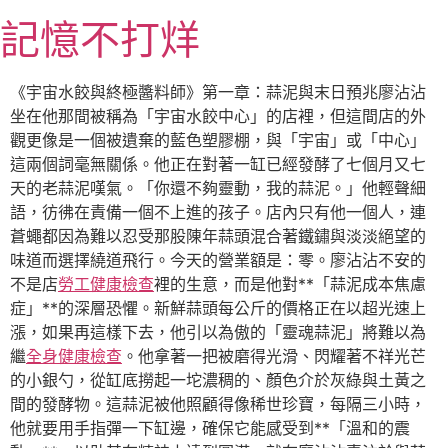
跳
記憶不打烊
至
主
要
《宇宙水餃與終極醬料師》第一章：蒜泥與末日預兆廖沾沾
內
坐在他那間被稱為「宇宙水餃中心」的店裡，但這間店的外
容
觀更像是一個被遺棄的藍色塑膠棚，與「宇宙」或「中心」
這兩個詞毫無關係。他正在對著一缸已經發酵了七個月又七
天的老蒜泥嘆氣。「你還不夠靈動，我的蒜泥。」他輕聲細
語，彷彿在責備一個不上進的孩子。店內只有他一個人，連
蒼蠅都因為難以忍受那股陳年蒜頭混合著鐵鏽與淡淡絕望的
味道而選擇繞道飛行。今天的營業額是：零。廖沾沾不安的
不是店
勞工健康檢查
裡的生意，而是他對**「蒜泥成本焦慮
症」**的深層恐懼。新鮮蒜頭每公斤的價格正在以超光速上
漲，如果再這樣下去，他引以為傲的「靈魂蒜泥」將難以為
繼
全身健康檢查
。他拿著一把被磨得光滑、閃耀著不祥光芒
的小銀勺，從缸底撈起一坨濃稠的、顏色介於灰綠與土黃之
間的發酵物。這蒜泥被他照顧得像稀世珍寶，每隔三小時，
他就要用手指彈一下缸邊，確保它能感受到**「溫和的震