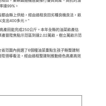
動項目，東峽鎮隨機應變推行優質高產、高抗的油
率達99%。
藍板都由縣上供給，經由過程良田劣種良機良法，畝
支出400多元。”
，高產田能完成250公斤。本年全縣的油菜畝產估
產晉陞焦點示范區到達2.02萬畝，樹立萬畝示范
全省范圍內挑選了6個糧油菜重點生孩子縣整建制
晉陞領導看法，經由過程整建制推動綠色高產高效