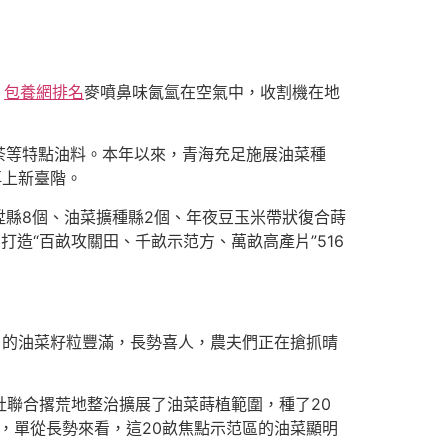
，
包養網排名
麥噴鼻味氤氳在空氣中，收割機在地
茶等特點油料。本年以來，青海充足施展油菜種
再上新臺階。
縣8個、油菜擴種縣2個、年夜豆玉米帶狀復合蒔
造“百畝攻關田、千畝示范方、萬畝高產片”516
片的油菜籽粒豐滿，長勢喜人，農夫們正在搶抓晴
社聯合撂荒地整治擴展了油菜蒔植範圍，種了20
割，單從長勢來看，這20畝焦點示范區的油菜顯明