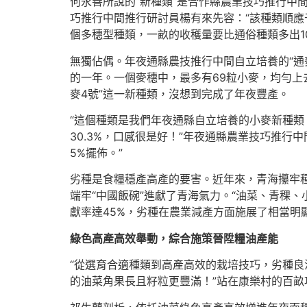
何永善所說的“新種類”是合作縣農業技巧推行中間
巧推行中間推行研討員楊有來先容：“該種類順應
個多穗型種類，一畝的收穫量要比通俗種類多出1
無獨佔偶。年夜通縣農技推行中間自立培養的“通麥
的一年。一個麥穗中，最多有69粒小麥，均勻上
麥4號”這一新種類，沒想到完成了年夜豐產。
“這個種類是我們年夜通縣自立培養的小麥新種類，
30.3%，口感很是好！”年夜通縣農業技巧推
5%擺佈。”
劣種是食糧穩產高產的要害。近年來，青海攥牢種
端牢“中國飯碗”進獻了青海氣力。“油菜、青稞
獻率達45%，劣種在農業減產方面施展了相當明
綠色高產高效舉動，綜合施策晉陞糧油產能
“從選育合適種類到高產高效的栽培技巧，劣種
的油菜角果長且籽粒更豐滿！”站在康樂村的百畝