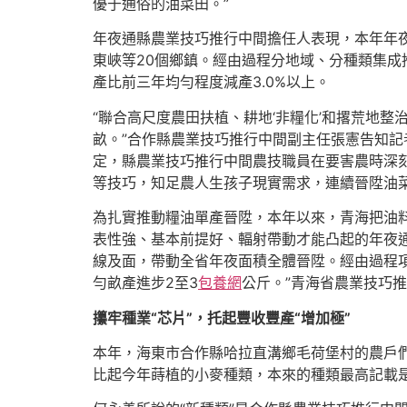
優于通俗的油菜田。”
年夜通縣農業技巧推行中間擔任人表現，本年年夜
東峽等20個鄉鎮。經由過程分地域、分種類集成
產比前三年均勻程度減產3.0%以上。
“聯合高尺度農田扶植、耕地‘非糧化’和撂荒地整
畝。”合作縣農業技巧推行中間副主任張憲告知
定，縣農業技巧推行中間農技職員在要害農時深
等技巧，知足農人生孩子現實需求，連續晉陞油
為扎實推動糧油單產晉陞，本年以來，青海把油
表性強、基本前提好、輻射帶動才能凸起的年夜
線及面，帶動全省年夜面積全體晉陞。經由過程項
勻畝產進步2至3
包養網
公斤。”青海省農業技巧
攥牢種業“芯片”，托起豐收豐產“增加極”
本年，海東市合作縣哈拉直溝鄉毛荷堡村的農戶
比起今年蒔植的小麥種類，本來的種類最高記載是畝