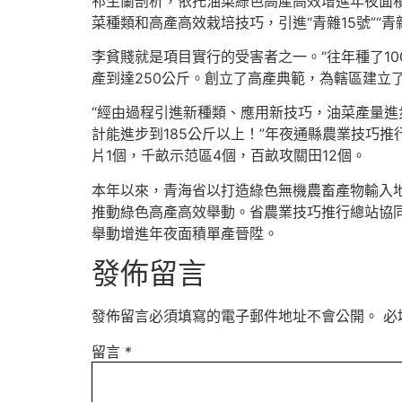
祁生蘭剖析，依托油菜綠色高產高效增進年夜面
菜種類和高產高效栽培技巧，引進“青雜15號”“青
李貧賤就是項目實行的受害者之一。“往年種了1
產到達250公斤。創立了高產典範，為轄區建立了
“經由過程引進新種類、應用新技巧，油菜產量進步
計能進步到185公斤以上！”年夜通縣農業技巧
片1個，千畝示范區4個，百畝攻關田12個。
本年以來，青海省以打造綠色無機農畜產物輸入
推動綠色高產高效舉動。省農業技巧推行總站協
舉動增進年夜面積單產晉陞。
發佈留言
發佈留言必須填寫的電子郵件地址不會公開。
必
留言
*