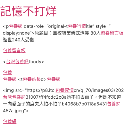
跳
記憶不打烊
至
主
要
<p
包養網
data-role=”original-t
包養行情
itle” style=”
內
display:none”>原題目：軍校結業儀式遭襲 80人
包養留言板
容
逝世240人受傷
包養留言板
<
台灣包養網
tbody>
包養
包養網
<t
包養站長
d>
包養網
<img src="https://p8.itc.
包養感情
cn/q_70/images03/202
台灣包養網
31007/ff4fcdc2c8a她不怕丟面子，但她不知道
一向愛面子的席夫人怕不怕？b4068b7b0118a5431
包養網
457a.jpeg”>
包養網