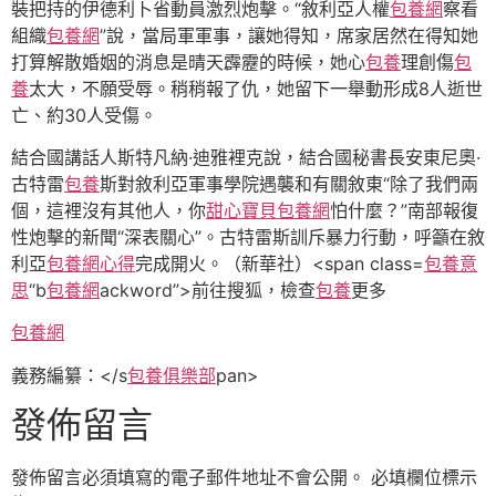
裝把持的伊德利卜省動員激烈炮擊。“敘利亞人權
包養網
察看
組織
包養網
”說，當局軍軍事，讓她得知，席家居然在得知她
打算解散婚姻的消息是晴天霹靂的時候，她心
包養
理創傷
包
養
太大，不願受辱。稍稍報了仇，她留下一舉動形成8人逝世
亡、約30人受傷。
結合國講話人斯特凡納·迪雅裡克說，結合國秘書長安東尼奧·
古特雷
包養
斯對敘利亞軍事學院遇襲和有關敘東“除了我們兩
個，這裡沒有其他人，你
甜心寶貝包養網
怕什麼？”南部報復
性炮擊的新聞“深表關心”。古特雷斯訓斥暴力行動，呼籲在敘
利亞
包養網心得
完成開火。（新華社）<span class=
包養意
思
“b
包養網
ackword”>
前往搜狐，檢查
包養
更多
包養網
義務編纂：
</s
包養俱樂部
pan>
發佈留言
發佈留言必須填寫的電子郵件地址不會公開。
必填欄位標示