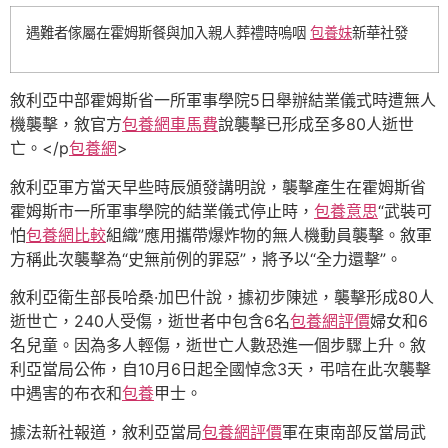
遇難者傢屬在霍姆斯餐與加入親人葬禮時嗚咽
包養妹
新華社發
敘利亞中部霍姆斯省一所軍事學院5日舉辦結業儀式時遭無人
機襲擊，敘官方
包養網車馬費
說襲擊已形成至多80人逝世
亡。</p
包養網
>
敘利亞軍方當天早些時辰頒發講明說，襲擊產生在霍姆斯省
霍姆斯市一所軍事學院的結業儀式停止時，
包養意思
“武裝可
怕
包養網比較
組織”應用攜帶爆炸物的無人機動員襲擊。敘軍
方稱此次襲擊為“史無前例的罪惡”，將予以“全力還擊”。
敘利亞衛生部長哈桑·加巴什說，據初步陳述，襲擊形成80人
逝世亡，240人受傷，逝世者中包含6名
包養網評價
婦女和6
名兒童。因為多人輕傷，逝世亡人數恐進一個步驟上升。敘
利亞當局公佈，自10月6日起全國悼念3天，弔唁在此次襲擊
中遇害的布衣和
包養
甲士。
據法新社報道，敘利亞當局
包養網評價
軍在東南部反當局武