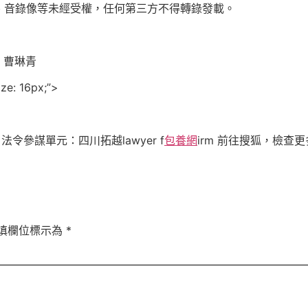
、音錄像等未經受權，任何第三方不得轉錄發載。
排：曹琳青
ize: 16px;”>
x;”>法令參謀單元：四川拓越lawyer f
包養網
irm
前往搜狐，檢查更
填欄位標示為
*