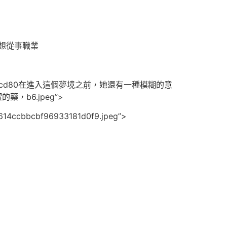
想從事職業
6da330b829d7cd80在進入這個夢境之前，她還有一種模糊的意
藥，b6.jpeg”>
14ccbbcbf96933181d0f9.jpeg”>