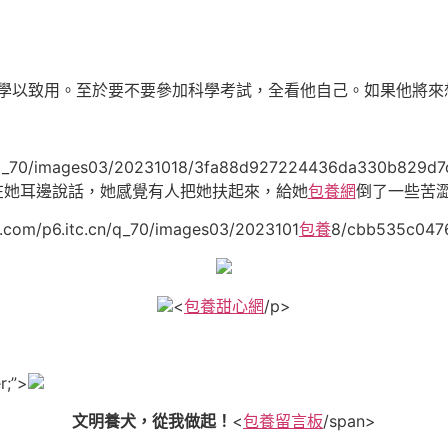
是學以致用。至於要不要參加科學考試，全看他自己。如果他將來
itc.cn/q_70/images03/20231018/3fa88d92722443
在她耳邊說話，她感覺有人把她扶起來，給她
包養網
倒了一些苦澀的
.com/p6.itc.cn/q_70/images03/2023101
包養
8/cbb535c0476
<
包養甜心網
/p>
r;”>
文明養犬，從我做起！
<
包養留言板
/span>