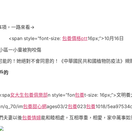
事項，一路來看→
<span style="font-size:
包養價格ptt
16px;”>10月16日
小區一小童被狗咬傷
可能的！她絕對不會同意的！
《中華國民共和國植物防疫法》規
戶的
><spa
女大生包養俱樂部
n style=”fon
包養
t-size: 16px;”>
cn/q_70/im
包養甜心網
ages03/2
包養
023
包養
1018/5ea97534
們夫妻以後
包養情婦
能和睦相處，互相尊重，相愛，家中萬事如意