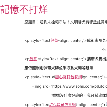
跳
記憶不打烊
至
主
要
原題目：遛狗未拴繩守法！文明養犬有哪些註意
內
容
<p style="text
包養
-align: center;”>
成都崇州某
不
<p
包養
style=”text-align: center;”>
攜帶犬隻出
應依照規則佩帶犬牌並采取系犬繩等辦法
<p style="text-al
甜心寶貝包養網
ign: center;”
<img src="https://www.sohu.com/p6.itc.
“媽媽沒什麼好說的，我只希望你
<p style="tex
甜心寶貝包養網
t-align: center;”>