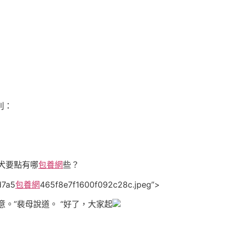
則：
文明養犬要點有哪
包養網
些？
d7a5
包養網
465f8e7f1600f092c28c.jpeg”>
。”裴母說道。 “好了，大家起