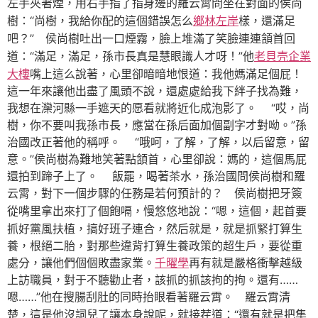
左手夾著煙，用右手指了指身邊的羅云霄問坐在對面的侯尚
“尚樹，我給你配的這個錯誤怎么
鄉林左岸
樣，還滿足
樹：
吧？”
侯尚樹吐出一口煙霧，臉上堆滿了笑臉連連頷首回
“滿足，滿足，孫市長真是慧眼識人才呀！”他
老貝壳企業
道：
大樓
嘴上這么說著，心里卻暗暗地恨道：我他媽滿足個屁！
這一年來讓他出盡了風頭不說，還處處給我下絆子找為難，
我想在灤河縣一手遮天的愿看就將近化成泡影了。 “哎，尚
樹，你不要叫我孫市長，應當在孫后面加個副字才對呦。”孫
治國改正著他的稱呼。 “哦呵，了解，了解，以后留意，留
意。”侯尚樹為難地笑著點頷首，心里卻說：媽的，這個馬屁
還拍到蹄子上了。 飯罷，喝著茶水，孫治國問侯尚樹和羅
云霄，對下一個步驟的任務是若何預計的？
侯尚樹把牙簽
“嗯，這個，起首要
從嘴里拿出來打了個飽嗝，慢悠悠地說：
抓好黨風扶植，搞好班子連合，然后就是，就是抓緊打算生
養，根絕二胎，對那些違背打算生養政策的超生戶，要從重
處分，讓他們個個敗盡家業。
千曜學
再有就是嚴格衝擊越級
上訪職員，對于不聽勸止者，該抓的抓該拘的拘。還有……
嗯……”他在搜腸刮肚的同時抬眼看著羅云霄。
羅云霄清
“還有就是把集
楚，這是他沒詞兒了讓本身說呢，就接茬道：