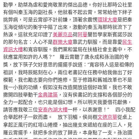
勤學，助桀為虐和愛崗敬業的傑出品德。你好比那時公社里
有個叫秦玉海的副社長，他就看不起云霄，常常給他下絆子
挑弊病，可是云霄卻不計前嫌，頂著余震愣
環球大廈
是把秦
玉海從傾圮的衡宇中摳了出來，激動的秦玉海那時就流下了
熱淚。這就充足印證了
美麗京品
荷
阿曼
蘭哲學家斯賓諾莎說
的那句名言：人心不是
群樂大廈
靠武力馴服，而是靠愛
民生
資訊大樓
和寬容馴服。我們黨和當局在扶植社會主義中，不
就應當用如許的人嗎？”
羅云霄聽了唐永成和孫治國的夸
“寬容待人這是祖傳的
獎，放下筷子欠好意思的擺擺手說道：
祖訓，我時辰銘刻在心，兩位老書記在任務中給我做出了好
模範，我也勵志要向你們進修。至于修路和舊城改革也不是
我一小我的功績，假如沒有改造開放這個好政策，我也不敢
撒開四肢舉動干
金典建築
，沒有侯書記的支撐和各個部分的
全力一起配合，也只能是個幻想。所以明天我要借花獻佛，
請答應我敬三位
安泰內湖大樓
一杯，以表謝意！” 四小我配
合舉起杯子一飲而盡。
放下羽觴，侯尚樹
文德京華
從桌上
拿起正風行的紅塔山捲煙，抽出幾支來遞給在座的三人，見
羅云霄擺手，就把多余的放了歸去，本身點了一支。孫治國