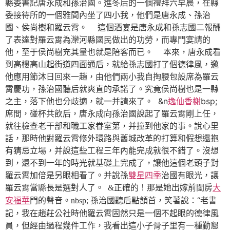
縣委書記唐永成和孫治國。進冬后的一個禮拜六早晨，在縣
委接待所的一個雅間內坐了四小我，他們是唐永成、孫治
國、侯尚樹和羅云霄。 這個酒宴是唐永成和孫志國二報酬
了表達對羅云霄為灤河縣國民做出的功勞，而專門宴請的
他，至于侯尚樹充其量也就是陪客而已。 本來，唐永成看
到高樓高山起街道四面通后，就給孫志國打了個德律風，邀
他應用節沐日回來一趟，由他們兩小我自掏腰包設席為羅云
霄慶功，孫治國聽后就爽直的承諾了。究竟侯尚樹也是一縣
之主，落下他也分歧適，就一并請來了。 &n
逸仙香榭
bsp;
席間，碰杯共飲后，唐永成向孫治國說起了羅云霄剛上任，
就往檢查老干部和職工家眷室第，并撞到他家的事。說心里
話，那時他對羅云霄修外環路與舊城改革的打算和假想還抱
有猜忌立場，并說這些工程三年內能完成就很不錯了。沒想
到，還不到一年的時光就基礎上完成了，讓他這個老頭子對
羅云霄加倍是另眼相看了。并說孫
雙星四季
治國有眼光，讓
羅云霄當縣長是選對人了。
&正確的！那是她出嫁前閨房
大
“老書
安福華
門的聲音。nbsp; 孫治國聽后點頷首，笑著說：
記，我在趙莊公社時他羅云霄固然只是一個不起眼的德律風
員，但經由過程幾件工作，我看出這小子骨子里有一種勤懇