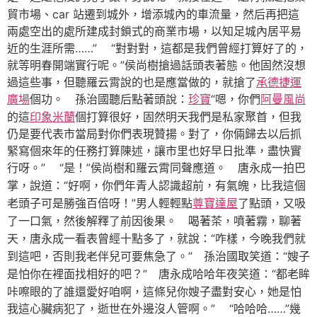
貿市場、car 站遷到城外，增添城內的車流量，然后再把這
兩處空出的處所建成封鎖式的商業市場，以知足城內居平易
近的生涯所需……” “對對對，這都是我們曾經打算好了的，
就等明春開端實行呢。”侯尚樹搶過話頭表著態。他固然沒想
過這些事，但聽羅云霄說的也是應當做的，就搶了
承德捷運
廣場
個功。
“嗯，你們
阿曼風尚
孫治國聽后點著頭說：
珍寶
的這
印象米蘭
個打算很好，固然明天我們是私家聚首，但我
仍是要代表市當局對你們表現贊揚。對了，你倆歸去以后抓
緊寫個來年的任務打算陳述，讓市里也好早日批準，盡快實
行呀。” “是！”侯尚樹和羅云霄同聲應道。
唐永成一拍巴
“好啊，你們年青人認識超前，有氣魄，比我這個
掌，說道：
老頭子可是勝強百倍呀！”
男人輕輕點
尊寶達屋
了點頭，又吸
了一口氣，然後解釋了前因後果。 喝著茶，噴著霧，聊著
“咋樣，今晚我們就
天，唐永成一看表曾經十點多了，就說：
到這吧，否則我老伴兒可要焦急了。”
“嫂子
孫治國取笑道：
是怕你在裡面找相好的吧？”
“都老眸
唐永成哈哈年夜笑道：
咔嚓眼的了誰還愛好咱啊，這條兒你嫂子盡對安心，她是怕
我這心臟病犯了，逝世在外邊沒人管啊。” “哈哈哈……”幾