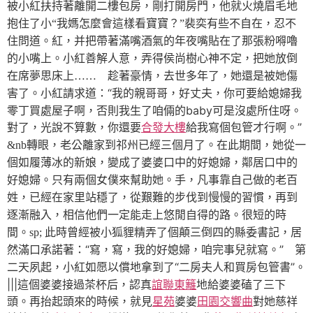
被小紅扶持著離開二樓包房，剛打開房門，他就火燒眉毛地
抱住了小“我媽怎麼會這樣看寶寶？”裴奕有些不自在，忍不
住問道。紅，并把帶著滿嘴酒氣的年夜嘴貼在了那張粉嘚嚕
的小嘴上。小紅善解人意，弄得侯尚樹心神不定，把她放倒
在席夢思床上……
趁著豪情，去世多年了，她還是被她傷
“我的親哥哥，好丈夫，你可要給媳婦我
害了。
小紅請求道：
零丁買處屋子啊，否則我生了咱倆的baby可是沒處所住呀。
對了，光說不算數，你還要
合發大樓
給我寫個包管才行啊。”
&nb轉眼，老公離家到祁州已經三個月了。在此期間，她從一
個如履薄冰的新娘，變成了婆婆口中的好媳婦，鄰居口中的
好媳婦。只有兩個女僕來幫助她。手，凡事靠自己做的老百
姓，已經在家里站穩了，從艱難的步伐到慢慢的習慣，再到
逐漸融入，相信他們一定能走上悠閒自得的路。很短的時
間。sp; 此時曾經被小狐貍精弄了個顛三倒四的縣委書記，居
“寫，寫，我的好媳婦，咱完事兒就寫。”
然滿口承諾著：
第
“二房夫人和買房包管書”。
二天夙起，小紅如愿以償地拿到了
|||這個婆婆接過茶杯后，認真
誼聯東籬
地給婆婆磕了三下
頭。再抬起頭來的時候，就見
星苑
婆婆
田園交響曲
對她慈祥