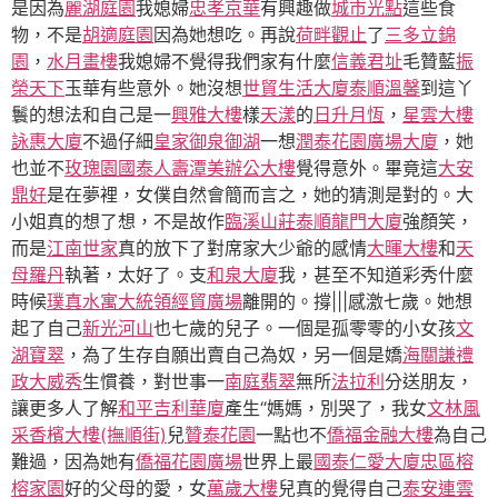
是因為
麗湖庭園
我媳婦
忠孝京華
有興趣做
城市光點
這些食
物，不是
胡適庭園
因為她想吃。再說
荷畔觀止
了
三多立錦
園
，
水月畫樓
我媳婦不覺得我們家有什麼
信義君址
毛贊藍
振
榮天下
玉華有些意外。她沒想
世貿生活大廈
泰順溫馨
到這丫
鬟的想法和自己是一
興雅大樓
樣
天漾
的
日升月恆
，
星雲大樓
詠惠大廈
不過仔細
皇家御泉
御湖
一想
潤泰花園廣場大廈
，她
也並不
玫瑰園
國泰人壽潭美辦公大樓
覺得意外。畢竟這
大安
鼎好
是在夢裡，女僕自然會簡而言之，她的猜測是對的。大
小姐真的想了想，不是故作
臨溪山莊
泰順龍門大廈
強顏笑，
而是
江南世家
真的放下了對席家大少爺的感情
大暉大樓
和
天
母羅丹
執著，太好了。支
和泉大廈
我，甚至不知道彩秀什麼
時候
璞真水寓
大統領經貿廣場
離開的。撐|||感激七歲。她想
起了自己
新光河山
也七歲的兒子。一個是孤零零的小女孩
文
湖寶翠
，為了生存自願出賣自己為奴，另一個是嬌
海關謙禮
政大威秀
生慣養，對世事一
南庭翡翠
無所
法拉利
分送朋友，
讓更多人了解
和平吉利華廈
產生“媽媽，別哭了，我女
文林風
采
香檳大樓(撫順街)
兒
贊泰花園
一點也不
僑福金融大樓
為自己
難過，因為她有
僑福花園廣場
世界上最
國泰仁愛大廈忠區
榕
榕家園
好的父母的愛，女
萬歲大樓
兒真的覺得自己
泰安連雲