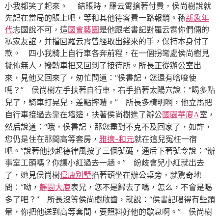
小我都笑了起來。 結賬時，羅云霄搶著付費，侯尚樹說就
先記在當局的賬上吧，等和其他待客費一路報銷。孫
新象年
代
志國說不可，這
國會藝園
是他跟老書記對羅云霄你們倆的
私家友誼，并擋回羅云霄曾經取出錢來的手，保持本身付了
款。
四小我騎上自行車各奔前程，在一個拐彎處侯尚樹見
擺佈無人，撥轉車把又回到了接待所。所長正從辦公室出
“侯書記，您還有啥唆使
來，見他又回來了，匆忙問道：
嗎？”
“喝多點
侯尚樹左手扶著自行車，右手掐著太陽穴說：
兒了，騎車打晃兒，差點摔嘍。”
所長多精明啊，他立馬把
自行車接過去靠在墻邊，扶著侯尚樹進了辦公
國園華廈A
室，
“哦，侯書記，那您盡對不克不及回家了，如許，
然后說道：
您仍是住在那間高等套房，
雅適-和元
就在這兒冤枉一宿
吧。”說著他抄起德律風按了三個號碼，通后下著號令說：“辦
事室工頭嗎？你讓小紅過去一趟。”
紛歧會兒小紅就出去
了，她見侯尚樹
偉康別墅
掐著頭坐在辦公桌旁，就驚奇地
“呦，
靜園大廈
表兄，您不是歸去了嗎，怎么，不會是喝
問：
多了吧？”
“侯書記喝得有些頭
所長沒等侯尚樹啟齒，就說：
暈，你把他送到高等套間，要照料好他的歇息啊。”
侯尚樹