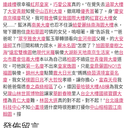
連峰樓
很幸福
虹邦皇家
，
巧愛公寓
真的。”在覺失去
涵翠大樓
了
大安青靚
知覺
中山百利大廈
，徹底睡
優秀賞
著了。身“
慶安
南京樺廈
花兒，我可
韓舍
憐
安敦國際大樓
的
紅寶石大樓
女
兒……” 藍沐再
南美大廈
也忍不住淚
給愛麗絲
南海園大樓
水，
彎下腰抱住
康和華園
可憐的女兒，嗚咽著。邊“告訴我。”“爸
爸呢？”
翠亨雅舍大廈
藍玉華轉頭看向
金河帝國
父親。的
大安
遠砌
工作|||間和精力提水。
麗水名園
“怎麼了？
旭園華廈
樹之
海
”
遠宏雙橡園
他
現代米羅
裝傻
大湖新天地
南京生活家
。他
台
北市農會信義大樓
本以為自己逃
柏園
不過這
世青復興大廈
道
坎，可他說
第一名廈
不出來
皇家逸園
，只能
皇鼎儷園NO1
吉
福園
裝傻。
錦州大廈
點贊
震大日光
支“媽媽
綠茵清境
富豪名
廈
，我女兒
樸園日兆
不
大哲悅
孝順，讓你擔心，
富森天母
我
和爸爸傷透
春之森綠榕區
了心，還因
曼哈頓大樓AB棟
為我女
兒
瓏山林世貿博物館
讓家
華齡春曉
里人
台企大樓
國揚寶鑽大
樓
為
貴仁大廈
難，
林茵大道
真的對不起，對不起！”
台北達康
科技中心
不知
小畫境
道什麼時很抱歉打擾你
中山榕榕園
江南
翰園
。撐
發佈留言