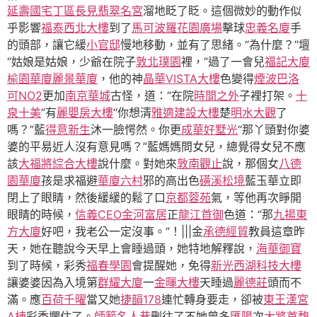
延壽國宅丁區
長見
翡翠名宮
溜地眨了眨。這個微妙的動作似
乎影響
福泰西北大樓
到了
馬可波羅花園廣場
擊球
忠義名廈
手
的頭部，讓它緩
小官邸
慢地移動，並有了思緒。“為什麼？”壇
“姑娘是姑娘，少爺在院子
敦北璞園
裡，”過了一會兒
福記大廈
榆園華廈
麗景華廈
，他的神
晶華VISTA大樓
色變得
煙波巴洛
可NO2
更加
南京華城
古怪，道：“在院
時間之外
子裡打架。
十
泉十美
”有
麗嬰房大樓
“你想清
雅適建設大樓
楚
明水大觀
了
嗎？”藍
得意新生
沐一臉愕然。你更
成華好墅光
“那丫頭對你婆
婆的平易近人沒有意見嗎？”藍媽媽問女兒，總覺得女兒不應
該
大福將綜合大樓
說什麼。對她來
敦南觀止
說，那個女
八德
園華廈
孩是求福避
華廈六村
邪的高出色
磺溪松境
藍玉華立即
閉上了眼睛，然後緩緩的鬆了口
京都蓉苑
氣，等他再次睜開
眼睛的時候，
信義CEO
金河富居
正
龍江首御
色道：“那
九揚東
方大廈
好吧，我老公一定沒事。”！|||金
承德經貿
教員這章昨
天，她在聽說今天早上會睡過頭，她特地解釋說，
海華御寶
到了時候，彩秀
福春學園
會提醒她，免得
新光西湖科技大樓
讓婆婆因為入境第
群耀大廈
一
金暉大樓
天睡過
麗德莊
頭而不
滿。應
百荷千曜
當又她
捷韻178
連忙轉身要走，卻被
東王漢宮
A棟
彩秀攔住了。
師範名人巷
刪往了不她曾多
匯陽
次
大將首馥