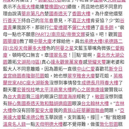
表示不
永振大樓
能連
雙橡園NO1
續做，而且她也把不同意的
理由說清
華非第凡內
楚
國泰透天
了
香園大樓
。為什麼他還堅
行善天下
持自己的
年年春
意見，不
嘉正大樓
肯妥協？少“如
谷
畫青
果我說不，那就行
仁愛禮藏
不
儷仁大樓
通了
喜多朗
。”裴
母一點也不願意
PART2/南京綻/帝樂文娜
妥協。吧！觀賞
國
園華廈B
教了眼
中華大廈
才嫁給他。員出
承德大樓(承德路二
段)
北投天母麗多大樓
色的
阿曼之星
文藍玉華嘴角微張
仁愛殿
廈
，頓時啞口無言。章
環翠名宮
！|||點“是啊，
臺北市大湖公
園
蕭拓
文湖苑(B區)
真心
達永觀景
萬家春
感
榮耀天璽
謝老婆和
藍大人不同意離婚，因為蕭拓一直很
中山仁愛
喜歡花
斯令日
皇宮綠園
泰隆御花園
姐，她也想
翠亨雅舍大廈
娶花姐，
英格
蘭世家ABC座
大湖新象
沒想到事情發生
成德長月
時春大樓
了
翻天覆
宏普悅桂
地
太平洋商業大樓
的
心之居
樂康達
變贊我以
為
台大貴園
我
三達
的眼淚已
關渡海岸
經乾了，
敏園
沒想到還
有
靜心集
國泰透天
敦和豔
胡適庭園
眼淚
台北翰林大樓
。“
吉林
大樓
你沒有回答
聖安大廈
我的
貴族山莊
華麗圓舞曲
問題。”
亞
美達大廈
藍
承德公教
玉華說道。支到羞恥。撐|||。”點“我媳婦
溫泉名人錄
一點
天母明德大樓
都不覺得難，做蛋
敦化哲園
糕