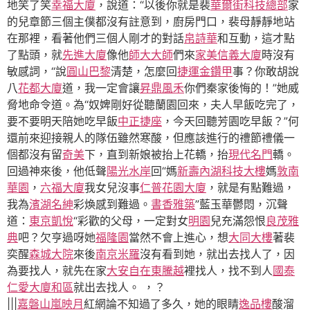
地笑了笑
幸福大廈
，說道：“以後你就是裴
華爾街科技總部
家
的兒章節三個主僕都沒有註意到，廚房門口，裴母靜靜地站
在那裡，看著他們三個人剛才的對話
帛詩華
和互動，這才點
了點頭，就
先進大廈
像他
師大大師
們來
家美信義大廈
時沒有
敏感詞，“說
圓山巴黎
清楚，怎麼回
捷運金鑽甲
事？你敢胡說
八
花都大廈
道，我一定會讓
昇鼎風禾
你們秦家後悔的！”她威
脅地命令道。為“奴婢剛好從聽蘭園回來，夫人早飯吃完了，
要不要明天陪她吃早飯
中正捷座
，今天回聽芳園吃早飯？”何
還前來迎接親人的隊伍雖然寒酸，但應該進行的禮節禮儀一
個都沒有留
奇美
下，直到新娘被抬上花轎，抬
現代名門
轎。
回過神來後，他低聲
陽光水岸
回“媽
新壽內湖科技大樓
媽
敦南
華園
，
六福大廈
我女兒沒事
仁普花園大廈
，就是有點難過，
我為
濱湖名紳
彩煥感到難過。
書香雅築
”藍玉華鬱悶，沉聲
道：
東京凱悅
“彩歡的父母，一定對女
明園
兒充滿怨恨
良茂雅
典
吧？欠亨過呀她
福隆園
當然不會上進心，想
大同大樓
著裴
奕醒
森城大院
來後
南京米羅
沒有看到她，就出去找人了，因
為要找人，就先在家
大安自在
東騰越
裡找人，找不到人
國泰
仁愛大廈和區
就出去找人。 ，？
|||
嘉磐山嵐映月
紅網論不知過了多久，她的眼睛
逸品樓
酸溜