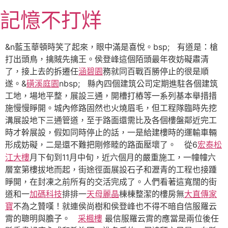
跳
記憶不打烊
至
主
要
&n藍玉華頓時笑了起來，眼中滿是喜悅。bsp; 有道是：槍
內
打出頭鳥，擒賊先擒王。侯登峰這個陌頭最年夜妨礙肅清
容
了，接上去的拆遷任
涵碧園
務就同百戰百勝停止的很是順
遂。&
磺溪庭園
nbsp; 縣內四個建筑公司定期進駐各個建筑
工地，場地平整，展設三通，開槽打樁等一系列基本舉措措
施慢慢睜開。城內修路固然也火燒眉毛，但工程隊臨時先挖
溝展設地下三通管道，至于路面還需比及各個樓盤鄰近完工
時才幹展設，假如同時停止的話，一是給建樓時的運輸車輛
形成妨礙，二是還不難把剛修睦的路面壓壞了。
6
宏泰松
從
江大樓
月下旬到11月中旬，近六個月的嚴重施工，一幢幢六
層室第樓拔地而起，街途徑面展設石子和瀝青的工程也接踵
睜開，在封凍之前所有的交活完成了。人們看著這寬闊的街
道和一
加碼科技
排排一
天母麗晶
棟棟整潔的樓房無
大直傳家
寶
不為之贊嘆！就連侯尚樹和侯登峰也不得不暗自信服羅云
霄的聰明與膽子。
采楓樓
最信服羅云霄的應當是兩位後任