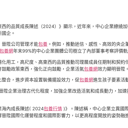
西的品質成長陳述（2024）》顯示，近年來，中心企業繚繞
新國企。
，晉陞公司管理才能
包養
。例如，推動迷信、感性、高效的央企
包養網
年末99%的中心企業團體公司樹立了內部董事考察評價
場化用工，高尺度、高東西的品質推動司理層成員任期制和契約
好鼓勵政策東西，強化正向鼓勵，企業活氣
包養網
效力顯明晉陞
化整合，進步資本設置裝備擺設效力，促
包養網
進生孩子要素活
晉陞企業治理古代化程度，加強企業改造活氣和成長動力，加速
內成長陳述( 2024
包養行情
)》。陳述稱，中心企業立異國
驟晉陞國際化運營程度和國際影響力，以更高程度開放的姿勢融