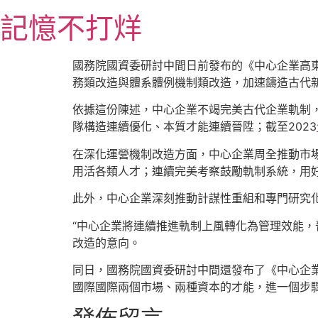
跳
記憶不打烊
至
主
要
國務院國資委研討中間日前發布的《中心企業高東
內
務類改造與體系體例機制類改造，加速鑄造古代
容
依據這份陳述，中心企業不竭完美古代企業軌制
隊構造連續優化、本質才能連續晉陞；截至2023
在深化運營機制改造方面，中心企業周全推動市
用活各類人才；連續完美考察鼓勵軌制系統，用
此外，中心企業深刻推動計謀性重組和專門研究
“中心企業將連續推進軌制上風轉化為管理效能，
改造的意向。
同日，國務院國資委研討中間還發布了《中心企業海
國際國際兩個市場、兩種資本的才能，進一個步