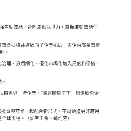
加強焦點效能，晉陞焦點競爭力，兼顧推動效能任
董事會扶植并連續向子企業拓展；央企內部董事步
軌制。
化治理，分類細化、優化市場化加入尺度和渠道，
。
動。
扶植世界一流企業。”陳述瞻望了下一個步驟央企
際投資與商業一起配合新形式，不竭鑄造更好應用
進全球市場。（記者王希、姚均芳）