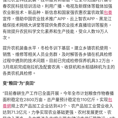
春农民科技培训活动，利用广播、电视及新媒体等载体加强
农业新技术、新品种、新信息和国家强农惠农富农政策
包養
宣传，借助中国农业技术推广APP、云上智农APP、黑龙江
植保技术网络大讲堂等提供免费农业技术直播培训等服务，
有效提升农民科学文化素养和生产技能，受众人数19万人
次。
提升农机装备水平，冬检冬训下基层。建立乡镇农机使用、
销售、维修等相关人员业务群，及时解答各乡镇在机具检修
过程中遇到的技术问题。目前已完成检修保养机具3.2万台，
3月底前完成拖拉机及配套农具、收获机和水稻插秧机为主的
各类农机具检修。
变“粮田”为“良田”
“目前春耕生产工作已全面开展，今年全市计划粮食作物春播
面积稳定在2800万亩，总产量预计稳定在110亿斤。实现
包
養網
规上农产品加工企业达到43个、农产品加工业营业收入
达到71.3亿元，力争实现农业基础更强、农村发展更优、农