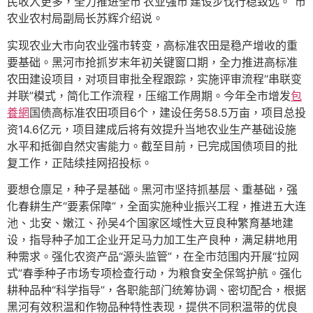
民收入更多，全力推进全市‘农业强市’建设步伐行稳致远。”市
农业农村局副局长苏辉介绍说。
实现农业大市向农业强市转变，高标准农田是稳产增收的重
要基础。黑河市抢抓岁末年初关键窗口期，全力推进高标准
农田建设项目，对项目审批全程跟踪，实施评审流程“串联变
并联”模式，简化工作流程，压缩工作周期。今年全市增发
包
養網
国债高标准农田项目6个，建设任务58.5万亩，项目总投
资14.6亿元，项目建成后将有效提升当地农业生产基础设施
水平和抵御自然灾害能力。截至目前，已完成国债项目的批
复工作，正陆续挂网招投标。
要想仓廪足，种子是基础。黑河市坚持抓基层、重基础，强
化春耕生产“要素保障”，全面实施种业振兴工程，推进五大连
池、北安、嫩江、孙吴4个国家区域性大豆良种繁育基地建
设，指导种子加工企业开足马力加工生产良种，满足耕地用
种需求。强化农资产品“源头监管”，在全市范围内开展“拉网
式”春季种子市场专项检查行动，为粮食安全保驾护航。强化
耕种品种“科学指导”，各职能部门统筹协调、密切配合，根据
黑河有效积温和作物品种特性表现，提供不同积温带的优良