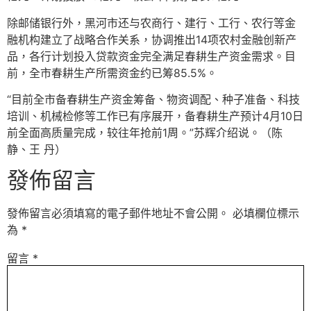
除邮储银行外，黑河市还与农商行、建行、工行、农行等金
融机构建立了战略合作关系，协调推出14项农村金融创新产
品，各行计划投入贷款资金完全满足春耕生产资金需求。目
前，全市春耕生产所需资金约已筹85.5%。
“目前全市备春耕生产资金筹备、物资调配、种子准备、科技
培训、机械检修等工作已有序展开，备春耕生产预计4月10日
前全面高质量完成，较往年抢前1周。”苏辉介绍说。（陈
静、王 丹）
發佈留言
發佈留言必須填寫的電子郵件地址不會公開。
必填欄位標示
為
*
留言
*