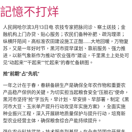
跳
記憶不打烊
至
主
要
人民网哈尔滨3月13日电 农技专家把脉问诊、察土送技；金
內
融机构上门办贷、贴心服务；农民们备种补肥、疏沟理渠；
容
纵横阡陌间，高标准农田建设施工正酣……大地回暖，万物复
苏，又是一年好时节，黑河市提早谋划、靠前服务、强力推
进，以新气象新作为推动“农业强市”建设，千里黑土上处处可
见“动起来”“干起来”“忙起来”的春忙备耕图。
抢“前期”占“先机”
一年之计在于春，春耕备耕生产是确保全年农作物和重要农
产品稳产保供的关键。为切实担当起粮食安全“压舱石”使命，
黑河市坚持“抢”字当先，早计划、早安排、早部署，制定《黑
河市大豆、玉米单产提升行动攻坚年实施方案》，全面实施
种业振兴工程，深入开展耕地质量保护与提升行动，培育新
型农业经营主体，确保粮食综合产能持续提升。
强化农业科技武装，技术服务到基层。在全市范围内开展冬