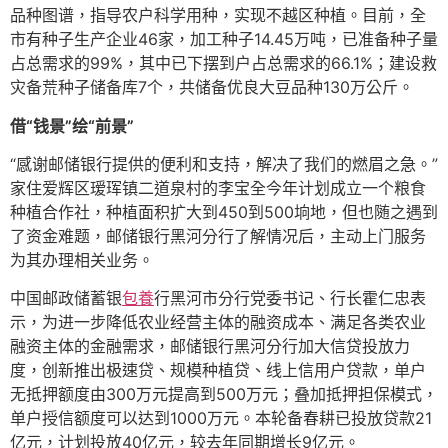
品种图谱，指导农户科学用种，实现不越区种植。目前，全
市有种子生产企业46家，加工种子14.45万吨，已准备种子量
占总需求的99%，其中已下摆到户占总需求的66.1%；建设救
灾备荒种子储备库7个，共储备优良大豆品种130万公斤。
借“钱景”绘“前景”
“感谢邮储银行提供的便利和支持，解决了我们的燃眉之急。”
家住爱辉区瑷珲镇二道泉村的李宝全今年计划成立一个粮食
种植合作社，种植面积扩大到450到500垧地，但也随之遇到
了资金难题，邮储银行黑河分行了解情况后，主动上门服务
为其办理相关业务。
中国邮政储蓄银
包養
行黑河市分行党委书记、行长霍仁忠表
示，为进一步降低农业经营主体的融资成本、满足各类农业
融资主体的金融需求，邮储银行黑河分行加大信贷投放力
度，创新推出极速贷、规模种植贷、线上信用户贷款，单户
无抵押额度由300万元提高到500万元；叠加抵押担保模式，
单户授信额度可以达到1000万元。本轮备春耕已投放贷款21
亿元，计划投放40亿元，较去年同期增长9亿元。