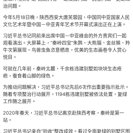
治问题。
今年5月18日晚，陕西西安大唐芙蓉园，中国同中亚国家人民
文化艺术年暨中国－中亚青年艺术节开幕式演出正在上演。
习近平总书记同前来出席中国－中亚峰会的外方贵宾们一起
观看演出。大屏幕上，“秦岭四宝”朱鹮、大熊猫、金丝猴、羚
牛次第展现，鸟兽虫鱼恣意栖息，优美的生态画卷令人赏心
悦目。
可就在几年前，秦岭北麓，千余栋违建别墅如块块生态疮
疤，蚕食着山脚的绿色。
为推动问题解决，习近平总书记先后6次作出重要指示批示。
随着专项整治行动展开，1194栋违建别墅被依法处置，复绿
工作随之展开。
2020年春天，习近平总书记离京赴陕西考察，秦岭是第一
站。
习近平总书记亲自“验收”整改成效。看过全面复绿的别墅区图