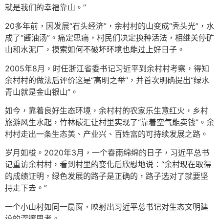
就是我们的幸福靠山。”
20多年前，因发展“石头经济”，余村村的山变成“秃头光”，水
成了“酱油汤”。痛定思痛，村民们决定换种活法，相继关停矿
山和水泥厂，摸索如何不破坏环境也能过上好日子。
2005年8月，时任浙江省委书记习近平到余村村考察，得知
余村村的做法后评价这是“高明之举”，并首次明确提出“绿水
青山就是金山银山”。
如今，靠着良好生态环境，余村村的农家乐生意红火，乡村
旅游风生水起，竹林碳汇让村里实现了“靠着空气能卖钱”。余
村村走出一条生态美、产业兴、百姓富的可持续发展之路。
岁月如梭。2020年3月，一个春雨绵绵的日子，习近平总书
记重访余村村，看到村里的变化后欣慰地说：“余村现在取得
的成绩证明，绿色发展的路子是正确的，路子选对了就要坚
持走下去。”
一个小山村如同一扇窗，映射出习近平总书记对生态文明建
设的深邃思考。