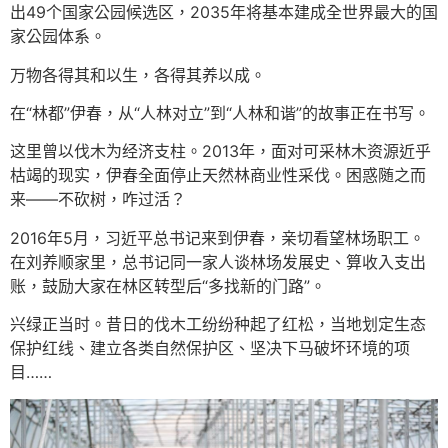
出49个国家公园候选区，2035年将基本建成全世界最大的国
家公园体系。
万物各得其和以生，各得其养以成。
在“林都”伊春，从“人林对立”到“人林和谐”的故事正在书写。
这里曾以伐木为经济支柱。2013年，面对可采林木资源近乎
枯竭的现实，伊春全面停止天然林商业性采伐。困惑随之而
来——不砍树，咋过活？
2016年5月，习近平总书记来到伊春，亲切看望林场职工。
在刘养顺家里，总书记同一家人谈林场发展史、算收入支出
账，鼓励大家在林区转型后“多找新的门路”。
兴绿正当时。昔日的伐木工纷纷种起了红松，当地划定生态
保护红线、建立各类自然保护区、坚决下马破坏环境的项
目……