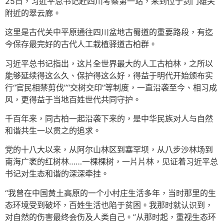
25日，习近平总书记赴四川考察第一站，来到位于剑门雄关
附近的翠云廊。
这里是古代关中平原通往四川盆地古蜀道的重要路段，有迄
今保存最完好的古代人工栽植驿道古柏群。
习近平总书记指出，这片全世界最大的人工古柏林，之所以
能够延续得这么久、保护得这么好，得益于明代开始颁布实
行“官民相禁剪伐”“交树交印”等制度，一直沿袭至今、相习成
风，更得益于当地百姓世代共同守护。
千百年来，同古柏一起沿袭下来的，是中华民族对人与自然
和谐共生一以贯之的追求。
党的十八大以来，从阿尔山林区到塞罕坝，从八步沙林场到
南海广袤的红树林……一棵棵树，一片片林，见证着习近平总
书记对生态和谐的深深牵挂。
“我曾在中国黄土高原的一个小村庄生活多年，当时那里的生
态环境受到破坏，百姓生活也陷于贫困。我那时就认识到，
对自然的伤害最终会伤及人类自己。”从那时起，重视生态环