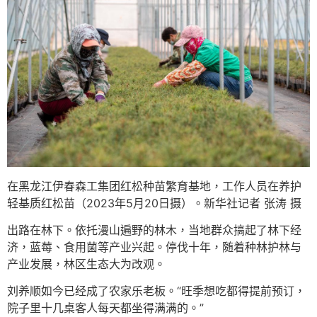
在黑龙江伊春森工集团红松种苗繁育基地，工作人员在养护
轻基质红松苗（2023年5月20日摄）。新华社记者 张涛 摄
出路在林下。依托漫山遍野的林木，当地群众搞起了林下经
济，蓝莓、食用菌等产业兴起。停伐十年，随着种林护林与
产业发展，林区生态大为改观。
刘养顺如今已经成了农家乐老板。“旺季想吃都得提前预订，
院子里十几桌客人每天都坐得满满的。”