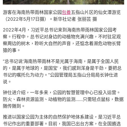
游客在海南热带雨林国家公园
包養
五指山片区的仙女潭游览
（2022年5月17日摄）。新华社记者 张丽芸 摄
2022年4月，习近平总书记来到海南热带雨林国家公园考
察。行程中，总书记对身边的动植物充满兴趣，不时驻足观
察周边的树木，聆听大自然的声音，还惦念着濒危动物长臂
猿的事。
“总书记说‘海南热带雨林不是光属于海南，是属于全国人民
的，是属于地球的，是国宝’，我们感到浑身是干劲，要把总
书记的嘱托化为动力。”公园管理局五指山分局局长钟仕进
说。
钟仕进介绍，一年多来，公园的智慧管理中心已投入运营。
防火、森林资源监测、动植物的监测……只需轻点鼠标，数据
随传随到。
推进以国家公园为主体的自然保护地体系建设，是习近平总
书记作出的重要部署。目前，我国已出台方案，在全国遴选