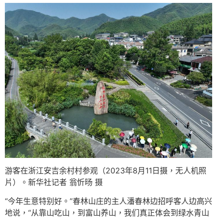
游客在浙江安吉余村村参观（2023年8月11日摄，无人机照
片）。新华社记者 翁忻旸 摄
“今年生意特别好。”春林山庄的主人潘春林边招呼客人边高兴
地说，“从靠山吃山，到富山养山，我们真正体会到绿水青山