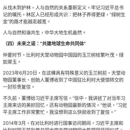
从伐木到护林，人与自然的关系重新定义。牢记习近平总书
记的嘱托，林区人已经形成共识：把林子养得更绿，“绿树生
金”的路才能越走越宽。
人与自然和谐共生，中华大地生机盎然。
（四）未来之诺：“共建地球生命共同体”
仲夏时节，比利时天堂动物园中国园的玉兰树枝繁叶茂，绿
如翠玉。
2023年6月20日，在这棵具有特殊意义的玉兰树前，天堂动
物园董事长、创始人董博收到了中国驻比利时大使馆转交的
一封珍贵复信。
不久前，董博给习近平主席写信。“信中，我讲述了对当年习
主席来访的美好回忆，还有动物园最新的情况。”他说，“习近
平主席工作非常繁忙，我没想到这么快就收到了复信。”
2014年3月，在对比利时进行国事访问期间，习近平主席和