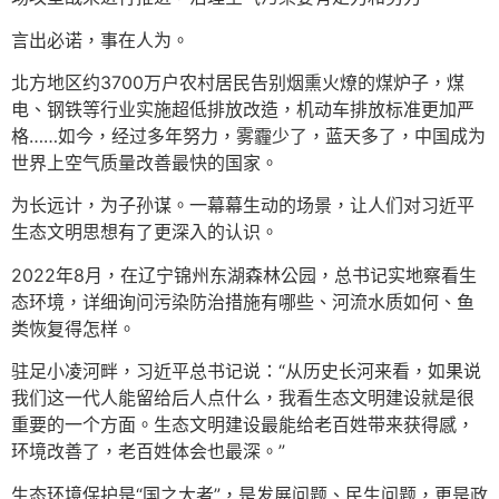
言出必诺，事在人为。
北方地区约3700万户农村居民告别烟熏火燎的煤炉子，煤
电、钢铁等行业实施超低排放改造，机动车排放标准更加严
格……如今，经过多年努力，雾霾少了，蓝天多了，中国成为
世界上空气质量改善最快的国家。
为长远计，为子孙谋。一幕幕生动的场景，让人们对习近平
生态文明思想有了更深入的认识。
2022年8月，在辽宁锦州东湖森林公园，总书记实地察看生
态环境，详细询问污染防治措施有哪些、河流水质如何、鱼
类恢复得怎样。
驻足小凌河畔，习近平总书记说：“从历史长河来看，如果说
我们这一代人能留给后人点什么，我看生态文明建设就是很
重要的一个方面。生态文明建设最能给老百姓带来获得感，
环境改善了，老百姓体会也最深。”
生态环境保护是“国之大者”，是发展问题、民生问题，更是政