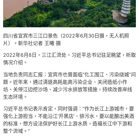
四川省宜宾市三江口景色（2022年6月30日摄，无人机照
片）。新华社记者 王曦 摄
2022年6月8日，三江汇流处，习近平总书记驻足眺望，听取
情况介绍。
当地负责同志汇报：宜宾市也曾面临“化工围江、污染绕城”问
题。近年来，通过清退高耗能高污染企业、关闭造纸小作
坊、关停江边挖沙场、减少污水排放等措施，持续改善岸线
生态环境。
习近平总书记表示肯定，同时强调：“作为长江上游城市，要
强化上游担当，不能沿江‘开黑店’、排污水，要以能酿出美酒
的标准，想方设法保护好长江上游水质，造福长江中下游和
整个流域。”