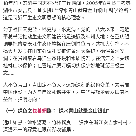
18年前，习近平同志在浙江工作期间，2005年8月15日考察
湖州市安吉县，首次提出“绿水青山就是金山银山”科学论断。
这是习近平生态文明思想的核心理念。
为了祖国天更蓝、地更绿、水更清。党的十八大以来，习近
平总书记推动生态文明建设的足迹遍及神州大地：在重庆强
调要把修复长江生态环境摆在压倒性位置，共抓大保护，不
搞大开发；在山东强调扎实推进黄河大保护，确保黄河安
澜；在贵州察看乌江生态环境和水质情况；在漓江之上关切
桂林山水保护；在雪域高原叮嘱切实保护好地球第三极生
态……
人不负青山，青山定不负人。这场深刻的绿色变革，为美丽
中国建设，为人与自然和谐共生，为中华民族永续发展夯基
垒台、指明方向。
（一）绿色之
包養網
路：“绿水青山就是金山银山”
远山如黛、流水潺潺、竹林摇曳……漫步在浙江安吉余村村，
深浅不一的绿意在眼前渐次铺展。