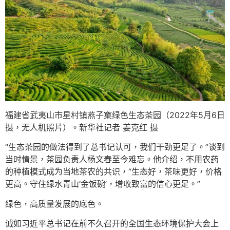
福建省武夷山市星村镇燕子窠绿色生态茶园（2022年5月6日
摄，无人机照片）。新华社记者 姜克红 摄
“生态茶园的做法得到了总书记认可，我们干劲更足了。”谈到
当时情景，茶园负责人杨文春至今难忘。他介绍，不用农药
的种植模式成为当地茶农的共识，“生态好，茶味更好，价格
更高。守住绿水青山‘金饭碗’，增收致富的信心更足。”
绿色，高质量发展的底色。
诚如习近平总书记在前不久召开的全国生态环境保护大会上