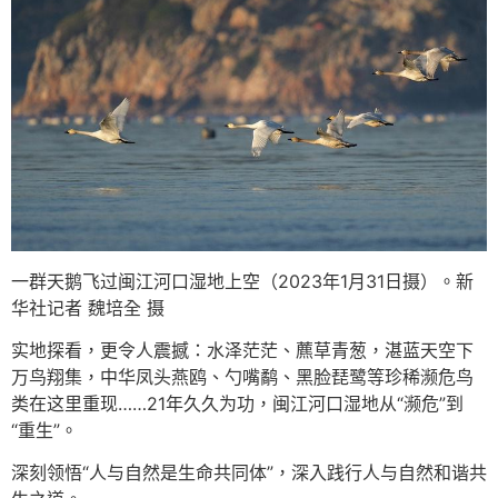
一群天鹅飞过闽江河口湿地上空（2023年1月31日摄）。新
华社记者 魏培全 摄
实地探看，更令人震撼：水泽茫茫、藨草青葱，湛蓝天空下
万鸟翔集，中华凤头燕鸥、勺嘴鹬、黑脸琵鹭等珍稀濒危鸟
类在这里重现……21年久久为功，闽江河口湿地从“濒危”到
“重生”。
深刻领悟“人与自然是生命共同体”，深入践行人与自然和谐共