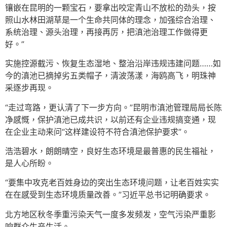
镶嵌在昆明的一颗宝石，要拿出咬定青山不放松的劲头，按
照山水林田湖草是一个生命共同体的理念，加强综合治理、
系统治理、源头治理，再接再厉，把滇池治理工作做得更
好。”
实施控源截污、恢复生态湿地、整治沿岸违规违建问题……如
今的滇池已摘掉劣五类帽子，清波荡漾，海鸥高飞，明珠神
采逐步再现。
“走过弯路，更认清了下一步方向。”昆明市滇池管理局局长陈
净感慨，保护滇池已成共识，以前还有企业违规搞变通，现
在企业主动来问“这样建设符不符合滇池保护要求”。
浩浩碧水，朗朗晴空，良好生态环境是最普惠的民生福祉，
是人心所盼。
“要集中攻克老百姓身边的突出生态环境问题，让老百姓实实
在在感受到生态环境质量改善。”习近平总书记明确要求。
北方地区秋冬季重污染天气一度多发频发，空气污染严重影
响群众生产生活。