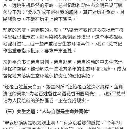
片，远眺生机盎然的秦岭，总书记就推动生态文明建设叮嘱
领导干部：“要以功成不必在我的胸怀，真正对历史负责、对
民族负责，不能在历史上留下骂名。”
坚定的态度，雷霆般的力度。“乌梁素海我作过多次批示”“腾
格里我也批示过。把污染物都倾倒到沙漠里，这个事我狠狠
地敲打过”……就一些严重损害生态环境事件，习近平总书记
作出重要指示批示，要求严肃查处。
习近平总书记亲自谋划、亲自部署、亲自推动的中央生态环
境保护督察，推动解决一些地方多年的生态环境“顽疾”，成为
督促地方落实生态环境保护责任的硬招实招。
“还老百姓蓝天白云、繁星闪烁”“还给老百姓清水绿岸、鱼翔
浅底的景象”“为老百姓留住鸟语花香田园风光”……习近平总书
记为人民绘就的美好画卷，正在变成现实。
（三）共生之道：“人与自然是生命共同体”
“翠云廊确实是叹为观止啊！”“有点没看够的感觉。”今年7月