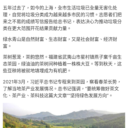
五年过去了，如今的上海，全市生活垃圾已全量无害化处
理，自觉将垃圾分类成为越来越多市民的习惯。志愿者们把
来之不易的成绩写信报告给总书记，表达决心为推动垃圾分
类在更大范围开花结果贡献力量。
绿水青山是自然财富、生态财富，又是社会财富、经济财
富。
茶树葱茏，茶韵悠然。福建省武夷山市星村镇燕子窠千亩生
态茶园，绿油油的茶树间种植着一株株大豆。等到秋天，这
些豆秧将被就地填埋成为有机肥。
2021年3月，习近平总书记专程来到茶园，察看春茶长势，
了解当地茶产业发展情况。总书记强调，“要统筹做好茶文
化、茶产业、茶科技这篇大文章”“坚持绿色发展方向”。