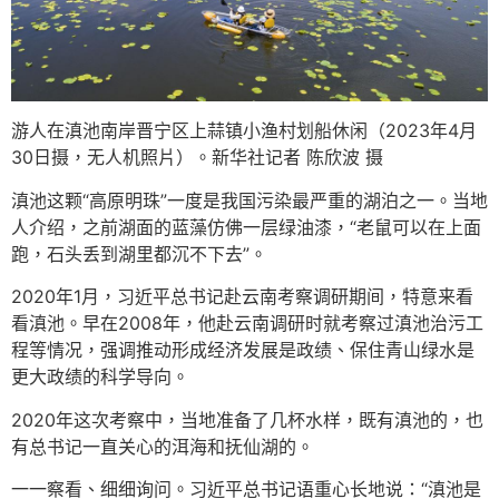
游人在滇池南岸晋宁区上蒜镇小渔村划船休闲（2023年4月
30日摄，无人机照片）。新华社记者 陈欣波 摄
滇池这颗“高原明珠”一度是我国污染最严重的湖泊之一。当地
人介绍，之前湖面的蓝藻仿佛一层绿油漆，“老鼠可以在上面
跑，石头丢到湖里都沉不下去”。
2020年1月，习近平总书记赴云南考察调研期间，特意来看
看滇池。早在2008年，他赴云南调研时就考察过滇池治污工
程等情况，强调推动形成经济发展是政绩、保住青山绿水是
更大政绩的科学导向。
2020年这次考察中，当地准备了几杯水样，既有滇池的，也
有总书记一直关心的洱海和抚仙湖的。
一一察看、细细询问。习近平总书记语重心长地说：“滇池是