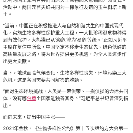
比利时国王菲利普共同出席天堂动物园大熊猫园开园仪式。
活动中，两国元首夫妇共同为一棵象征友谊的玉兰树培上新
土。
“当前，中国正在积极推进人与自然和谐共生的中国式现代
化，实施生物多样性保护重大工程，一大批珍稀濒危物种得
到有效保护，大熊猫已从‘濒危’降为‘易危’等级。”正如习近平
主席在复信中所说，中国坚定不移走生态优先、绿色低碳的
高质量发展之路，将为世界提供更多机遇，为全人类进步作
出更大贡献。
当下，地球面临气候变化、生物多样性丧失、环境污染三大
危机，这是各国需要共同解答的难题。
“面对生态环境挑战，人类是一荣俱荣、一损俱损的命运共同
体，没有哪
包養
个国家能独善其身。”习近平总书记曾深刻指
出。
面向未来，提出中国主张——
2021年金秋，《生物多样性公约》第十五次缔约方大会第一