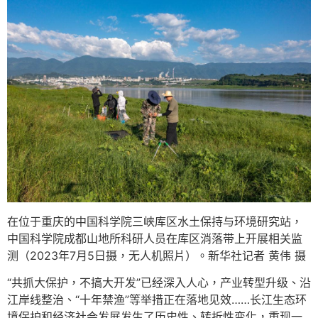
在位于重庆的中国科学院三峡库区水土保持与环境研究站，
中国科学院成都山地所科研人员在库区消落带上开展相关监
测（2023年7月5日摄，无人机照片）。新华社记者 黄伟 摄
“共抓大保护，不搞大开发”已经深入人心，产业转型升级、沿
江岸线整治、“十年禁渔”等举措正在落地见效……长江生态环
境保护和经济社会发展发生了历史性、转折性变化，重现一