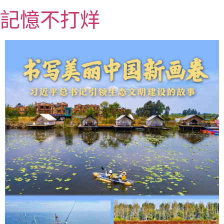
跳
記憶不打烊
至
主
要
內
容