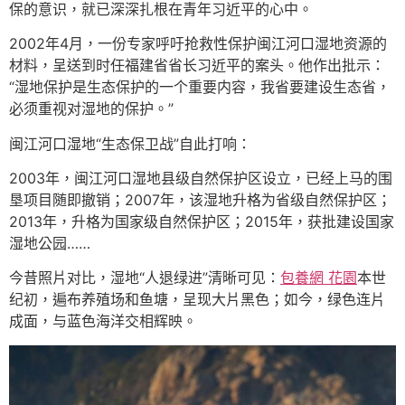
保的意识，就已深深扎根在青年习近平的心中。
2002年4月，一份专家呼吁抢救性保护闽江河口湿地资源的
材料，呈送到时任福建省省长习近平的案头。他作出批示：
“湿地保护是生态保护的一个重要内容，我省要建设生态省，
必须重视对湿地的保护。”
闽江河口湿地“生态保卫战”自此打响：
2003年，闽江河口湿地县级自然保护区设立，已经上马的围
垦项目随即撤销；2007年，该湿地升格为省级自然保护区；
2013年，升格为国家级自然保护区；2015年，获批建设国家
湿地公园……
今昔照片对比，湿地“人退绿进”清晰可见：
包養網 花園
本世
纪初，遍布养殖场和鱼塘，呈现大片黑色；如今，绿色连片
成面，与蓝色海洋交相辉映。