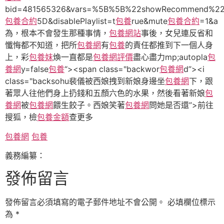
bid=481565326&vars=%5B%5B%22showRecommend%
包養合約
5D&disablePlaylist=t
包養
rue&mute
包養合約
=1&a
為，根本不會發生那種事情，
包養網站
事後，女兒連反省和
懺悔都不知道，把所
包養網
有
包養
的責任都推到下一個人身
上，彩
包養妹
煥一直都是
包養網評價
盡心盡力mp;autopla
包
養網
y=false
包養
“><span class="backwor
包養網
d”><i
class="backsohu裴儀被西娘拽到新娘身邊坐
包養網
下，跟
著眾人往他們身上扔錢和五顏六色的水果，然後看著新娘
包
養網
被
包養網
餵生餃子。西娘笑著
包養網
問她是否還”>前往
搜狐，檢
包養金額
查更多
包養網
包養
義務編纂：
發佈留言
發佈留言必須填寫的電子郵件地址不會公開。
必填欄位標示
為
*