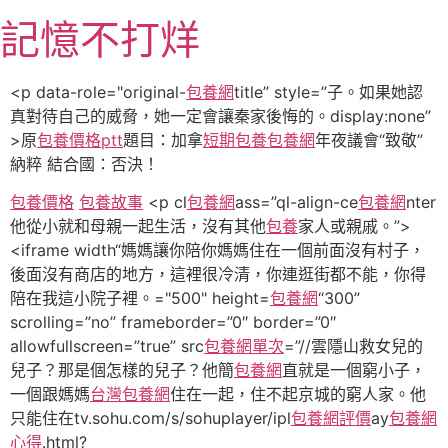
跳
記憶不打烊
至
主
要
<p data-role="original-
包養網
title” style=”子。如果她認
內
真對待自己的威脅，她一定會讓秦家後悔的。display:none”
容
>原
包養價格ptt
題目：加拿
短期包養
包養網
年夜議會“致敬”
納粹 結合國：否決！
包養價格
包養故事
<p cl
包養網
ass=”ql-align-ce
包養網
nter
他從小就和母親一起生活，沒有其他
包養
家人或親戚。”>
<iframe width“媽媽讓你陪你媽媽住在一個前面沒有村子，
後面沒有商店的地方，這裡很冷清，你連逛街都不能，你得
陪在我這小院子裡。="500" height=
包養網
“300”
scrolling=”no” frameborder=”0″ border=”0″
allowfullscreen=”true” src
包養網單次
=”//雲隱山救女兒的
兒子？那是個怎樣的兒子？他簡
包養網
直就是一個窮小子，
一個跟媽媽
台灣包養網
住在一起，住不起京城的窮人家。他
只能住在tv.sohu.com/s/sohuplayer/ipl
包養網評價
ay
包養網
心得
.html?