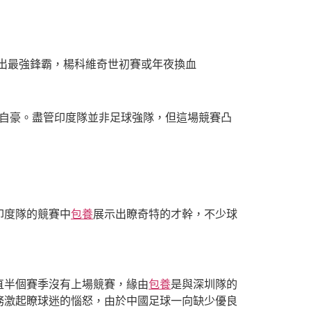
踢出最強鋒霸，楊科維奇世初賽或年夜換血
的自豪。盡管印度隊並非足球強隊，但這場競賽凸
印度隊的競賽中
包養
展示出瞭奇特的才幹，不少球
直半個賽季沒有上場競賽，緣由
包養
是與深圳隊的
務激起瞭球迷的惱怒，由於中國足球一向缺少優良