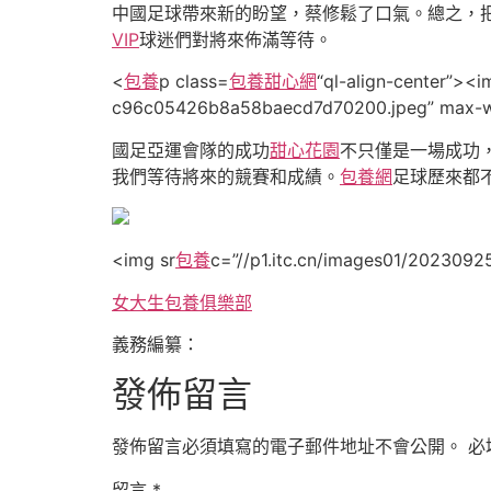
中國足球帶來新的盼望，蔡修鬆了口氣。總之，
VIP
球迷們對將來佈滿等待。
<
包養
p class=
包養甜心網
“ql-align-center”><
c96c05426b8a58baecd7d70200.jpeg” max-w
國足亞運會隊的成功
甜心花園
不只僅是一場成功
我們等待將來的競賽和成績。
包養網
足球歷來都
<img sr
包養
c=”//p1.itc.cn/images01/20230
女大生包養俱樂部
義務編纂：
發佈留言
發佈留言必須填寫的電子郵件地址不會公開。
必
留言
*