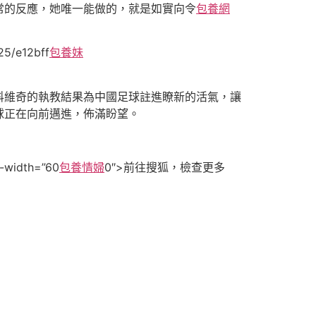
常的反應，她唯一能做的，就是如實向令
包養網
25/e12bff
包養妹
科維奇的執教結果為中國足球註進瞭新的活氣，讓
球正在向前邁進，佈滿盼望。
-width=”60
包養情婦
0″>
前往搜狐，檢查更多