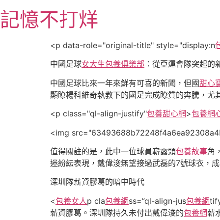
跳
記憶不打烊
至
主
要
<p data-role="original-title" style="display:n
內
中國足球
女大生包養俱樂部
：從亞運會隊突起的
容
中國足球比來一年來鮮有可喜的新聞，但國
甜心
顯瞭楊科維奇執教下的國足完成瞭質的奔騰，尤
<p class="ql-align-justify"
包養甜心網
>
包養網
<img src="63493688b72248f4a6ea92308a4b
值得關註的是，此中一位球員嶄露頭
包養故事
角
迷紛紜表現，戴偉浚無望接過武磊的7號球衣，
深圳隊薪資膠葛的暗中時代
<
包養女人
p cla
包養網
ss=”ql-align-jus
包養網
ti
薪資膠葛。深圳隊持久未付出戴偉浚的
包養網
薪