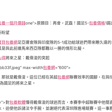
包養一個月價錢
one”>原題目：再會，武磊！國足5-
包養價格
1
新盼望
寶貝包養網
足亞運會隊與印度隊的5-1成功給球迷們帶來瞭久違
其是與此前連馬來西亞隊都難以一勝的情形比擬。
心得
將來之星：戴偉浚的突起
b33f.jpeg" max-width
包養網
=”600″>
，那就是戴偉浚。這位已經在英超
包養網
聯賽效率的國腳，在與
成為國足的將來之星。
fy”>對
包養軟體
懂得戴偉浚的球迷而言，本賽季中超聯賽中他簡
水，迫使他訴諸法令手腕，並謝絕代表深圳隊進場競賽。這一事