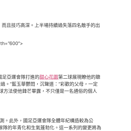
，而且技巧高深。上半場持續過失落四名敵手的出
dth=”600″>
輔助國足亞運會隊打進的
甜心花園
第二球展現瞭他的聰
過。”藍玉華鬱悶，沉聲道：“彩歡的父母，一定
球方法使他鋒芒畢露，不只僅是一名通俗的個人
不測。此外，國足亞運會隊全體年紀構造較為公
傢隊的年青化和生氣蓬勃化。這一系列的變更將為