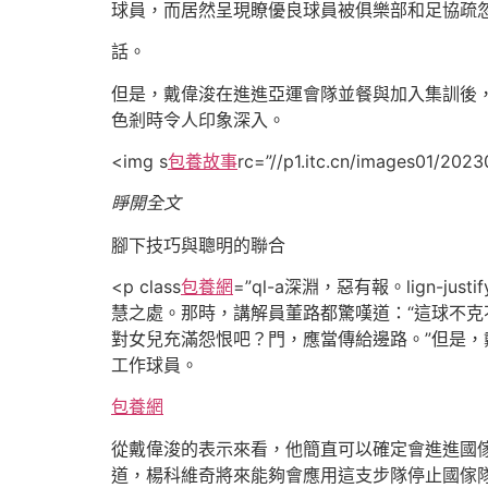
球員，而居然呈現瞭優良球員被俱樂部和足協疏
話。
但是，戴偉浚在進進亞運會隊並餐與加入集訓後
色剎時令人印象深入。
<img s
包養故事
rc=”//p1.itc.cn/images01/20
睜開全文
腳下技巧與聰明的聯合
<p class
包養網
=”ql-a深淵，惡有報。lign
慧之處。那時，講解員董路都驚嘆道：“這球不克
對女兒充滿怨恨吧？門，應當傳給邊路。”但是
工作球員。
包養網
從戴偉浚的表示來看，他簡直可以確定會進進國
道，楊科維奇將來能夠會應用這支步隊停止國傢隊