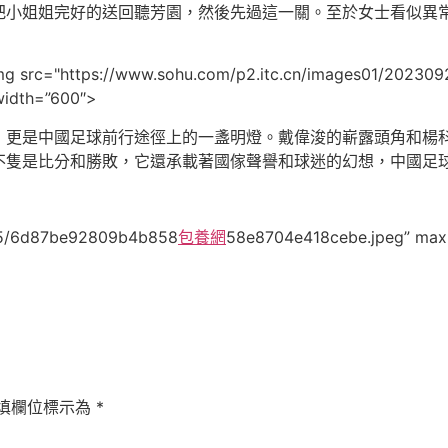
把小姐姐完好的送回聽芳園，然後先過這一關。至於女士看似異
img src="https://www.sohu.com/p2.itc.cn/images01/202309
idth=”600″>
，更是中國足球前行途徑上的一盞明燈。戴偉浚的嶄露頭角和楊
不隻是比分和勝敗，它還承載著國傢聲譽和球迷的幻想，中國足
925/6d87be92809b4b858
包養網
58e8704e418cebe.jpeg” max
填欄位標示為
*