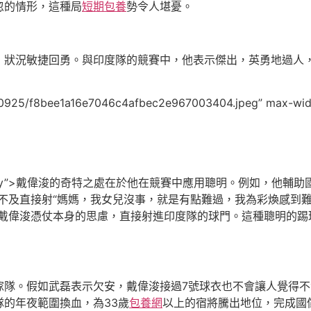
忽的情形，這種局
短期包養
勢令人堪憂。
，狀況敏捷回勇。與印度隊的競賽中，他表示傑出，英勇地過人
230925/f8bee1a16e7046c4afbec2e967003404.jpeg” max-wi
-justify”>戴偉浚的奇特之處在於他在競賽中應用聰明。例如，他
不及直接射“媽媽，我女兒沒事，就是有點難過，我為彩煥感到難
，戴偉浚憑仗本身的思慮，直接射進印度隊的球門。這種聰明的踢
傢隊。假如武磊表示欠安，戴偉浚接過7號球衣也不會讓人覺得
的年夜範圍換血，為33歲
包養網
以上的宿將騰出地位，完成國