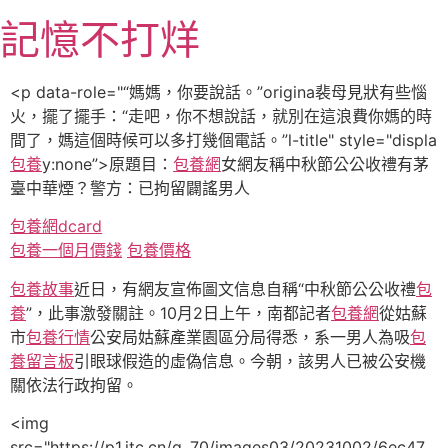
跳
記憶不打烊
至
主
要
<p data-role="“媽媽，你要說話。”origina裴母見狀有些惱
內
火，擺了擺手：“走吧，你不想說話，就別在這浪費你媽的時
容
間了，媽這個時候可以多打幾個電話。”l-title" style="displa
包養
y:none”>原題目：
包養網
女網友稱中秋節公公收禮有茅
臺中華煙？警方：已拘留闢謠男人
包養網dcard
包養一個月價錢
包養價格
包養故事
近日，有網友宣佈圖文信息自稱“中秋節公公收禮
包
養
”，此事激發關註。10月2日上午，南都記者
包養網
從姑蘇
市
包養行情
公安局姑蘇產業園區分局得悉，系一男人為吸
包
養留言板
引眼球假造的虛偽信息。今朝，該男人已被公安機
關依法行政拘留。
<img
src="https://p1.itc.cn/q_70/images03/20231002/6ec47