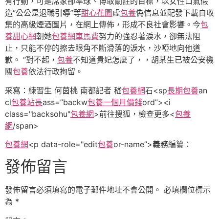
有行動，可是席家卻率球、博取關註的目標，以女性口氣假
造“公公是退職引導”等
甜心花園
虛
包養
偽信息並配發下載自收
集的高級煙酒圖片，在網上傳佈，形成不良社會影響。今
包
養甜心網
朝她
包養網車馬費
努力的強忍著淚水，卻無法阻
止，只能不停的擦去眼角不斷滑落的淚水，沙啞地向他道
歉。 “對不起，
包養
不知道貴妃怎麼了，，胡某生已被公安機
關
包養
依法行政拘留。
采寫：練習生 何茵桃 南都記者 嵇
包養網
石<sp
長期包養
an
cl
包養站長
ass=”backw
包養一個月價錢
ord”><i
class="backsohu"
包養網
>前往搜狐，檢查更多<
包養
網
/span>
包養網
<p data-role="edit
包養
or-name”>義務編纂：
發佈留言
發佈留言必須填寫的電子郵件地址不會公開。
必填欄位標示
為
*