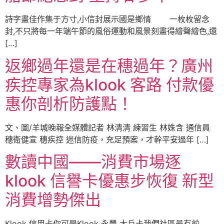
詩字畫佳作集于方寸,小信封展示國是鄉情 一枚枚留念
封,不只將每一年端午節的風俗運動和風景刻畫得繪聲繪色,還
[…]
返鄉過年還是在穗過年？廣州
疾控專家為klook 客路 付款優
惠你剖析防護點！
文、圖/羊城晚報全媒體記者 林清清 練習生 林姝含 通信員
穗衛健宣 穗疾控 迷信防疫，充足預案，才幹平安過年 […]
數讀中國——消費市場逐
klook 信譽卡優惠步恢復 新型
消費增勢傑出
Klook 信用卡你可是Klook 永豐 大戶卡我們社區最有前