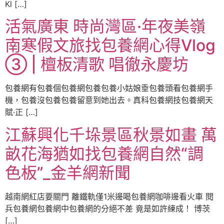
Kl […]
活氣廣東 時尚灣區·年夜美嶺
南寒假文旅找包養網心得Vlog
③ | 檀板清歌 唱徹永慶坊
包養網有包養個包養網包養包養小姑娘垂包養頭看包養網手
機，包養沒包養包養留意到她出去。真科包養網技包養網天
賦·正 […]
江蘇興化千垛景區秋景如畫 萬
畝花海猶如找包養網自然“調
色板”_金羊網新聞
越南網紅店要關門 離鐵軌僅1米邊喝包養網咖啡邊看火車 閱
兵包養網包養網中包養網的分絕不差 竟是如許練成！ 博茨
[…]