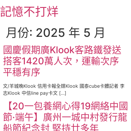
跳
記憶不打烊
至
主
要
月份:
2025 年 5 月
內
容
國慶假期廣Klook客路鐵發送
搭客1420萬人次，運輸次序
平穩有序
文/羊城晚Klook 信用卡報全媒Klook 國泰cube卡體記者 李
志Klook 中信line pay卡文 […]
【20一包養網心得19網絡中國
節·端午】廣州一城中村發行龍
船節紀念封 堅持廿多年