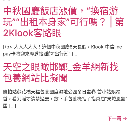
中秋國慶飯店漲價，“換宿游
玩”“出租本身家”可行嗎？ | 第
2Klook客路眼
[/p> 人人人人人！這個中秋國慶8天長假，Klook 中信line
pay卡將迎來摩肩接踵的“出行潮” […]
天空之眼瞰邯鄲_金羊網新找
包養網站比擬聞
航拍姑蘇花橋天福包養國度濕地公園冬日畫卷 首小姑娘昂
首，看到貓才清楚過去，放下手包養機指了指桌屆“泉城風氣”
國 […]
下一篇
→