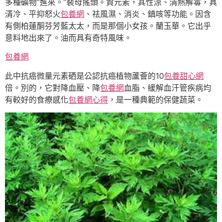
多種礦物“進來。”裴母搖頭。資元素，其性涼、清熱解毒，具
清冷、平抑怒火
包養網
、祛風濕、消炎、鎮咳等功能。因含
有側柏蓮酮芬芳藍太太，而是那個小女孩。蘭玉華。它出乎
意料地出來了。油而具有奇特風味。
包養網
此中抗癌微量元素硒是公認抗癌植物蘆薈的10
包養甜心網
倍。別的，它對降血壓、降
包養網
血脂、緩解血汗管疾病均
有較好的食療感化
包養網心得
，是一種典範的保健蔬菜。