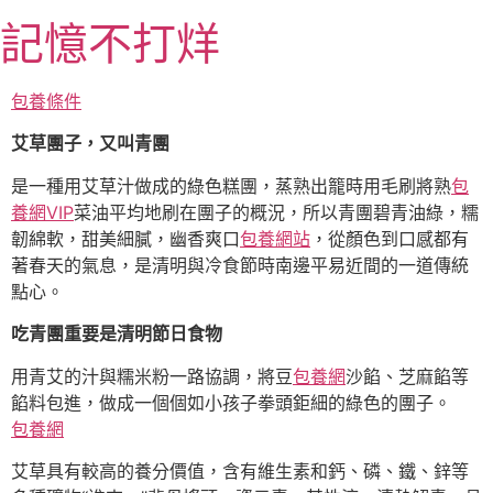
跳
記憶不打烊
至
主
要
包養條件
內
艾草團子，又叫青團
容
是一種用艾草汁做成的綠色糕團，蒸熟出籠時用毛刷將熟
包
養網VIP
菜油平均地刷在團子的概況，所以青團碧青油綠，糯
韌綿軟，甜美細膩，幽香爽口
包養網站
，從顏色到口感都有
著春天的氣息，是清明與冷食節時南邊平易近間的一道傳統
點心。
吃青團重要是清明節日食物
用青艾的汁與糯米粉一路協調，將豆
包養網
沙餡、芝麻餡等
餡料包進，做成一個個如小孩子拳頭鉅細的綠色的團子。
包養網
艾草具有較高的養分價值，含有維生素和鈣、磷、鐵、鋅等