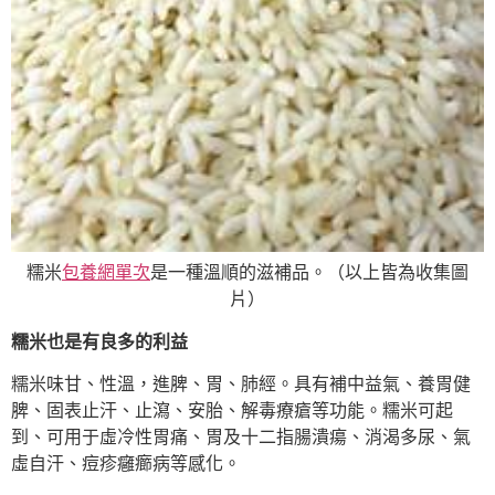
糯米
包養網單次
是一種溫順的滋補品。（以上皆為收集圖
片）
糯米也是有良多的利益
糯米味甘、性溫，進脾、胃、肺經。具有補中益氣、養胃健
脾、固表止汗、止瀉、安胎、解毒療瘡等功能。糯米可起
到、可用于虛冷性胃痛、胃及十二指腸潰瘍、消渴多尿、氣
虛自汗、痘疹癰癤病等感化。