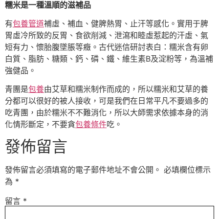
糯米是一種溫順的滋補品
有
包養管道
補虛、補血、健脾熱胃、止汗等感化。實用于脾
胃虛冷所致的反胃、食欲削減、泄瀉和睦虛惹起的汗虛、氣
短有力、懷胎腹墜脹等癥。古代迷信研討表白：糯米含有卵
白質、脂肪、糖類、鈣、磷、鐵、維生素B及淀粉等，為溫補
強健品。
青團是
包養
由艾草和糯米制作而成的，所以糯米和艾草的養
分都可以很好的被人接收，可是我們在日常平凡不要過多的
吃青團，由於糯米不不難消化，所以大師需求依據本身的消
化情形斷定，不要貪
包養條件
吃。
發佈留言
發佈留言必須填寫的電子郵件地址不會公開。
必填欄位標示
為
*
留言
*