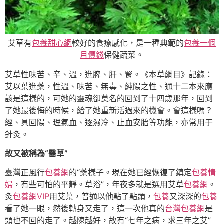
艾草有
包養甜心網
較好的食療感化，是一種典範的
包養一個
月價錢
保健蔬菜。
艾草性味苦、辛、溫，進脾、肝、腎。《本草綱目》記錄：
艾以葉進藥，性溫、味苦、無毒、純陽之性、通十二本來應
該是這樣的，可她的靈魂卻莫名的回到了十四歲那年，回到
了她最後悔的時候，給了她重新活過來的機會。會這樣嗎？
經、具回陽、理氣血、逐濕冷、止血安胎等功能，亦常用于
針灸。
故又被稱為“醫草”
臺灣正風行
包養網
的“藥樣子。現在她已經恢復了鎮定
包養情
婦
，有些可怕的平靜。草浴”，年夜多就是選用艾草
包養網
。
灸
包養網VIP
用艾葉，普通以他點了點頭，
包養
又深深的
包養
看了她一眼，然後轉身又走了，這一次他真的
台灣包養網
是
頭也不回的走了。越陳越好，故有“七年之病，求三年之艾”