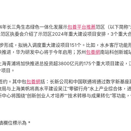
24年长三角生态绿色一体化发展示
包養平台推薦
范区（以下简称“
示范区执委会介绍了示范区2024年重大建设项目安排，3个重大
初步形成，拟纳入调度重大建设项目151个。比如，水乡客厅功
快推进，华为研发中心将于今年启用；苏州
包養網
南站科创新城
海青浦将加快推进总投资超3800亿元的175个重大项目建设
个项目。
签约。其中包
包養網
括：长新公司和中国联通将通过数字新基座
局与上海美帆将高水平建设吴江“零碳行舟”水上产业综合体，
中心将围绕“创新创业人才培养”“技术转移与成果转化”等功能
填欄位標示為
*