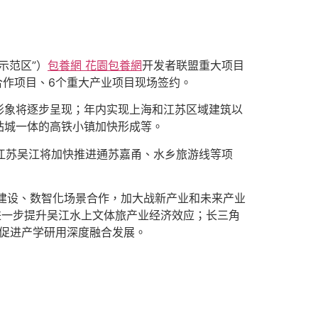
示范区”）
包養網 花園
包養網
开发者联盟重大项目
合作项目、6个重大产业项目现场签约。
能形象将逐步呈现；年内实现上海和江苏区域建筑以
站城一体的高铁小镇加快形成等。
，江苏吴江将加快推进通苏嘉甬、水乡旅游线等项
建设、数智化场景合作，加大战新产业和未来产业
进一步提升吴江水上文体旅产业经济效应；长三角
，促进产学研用深度融合发展。