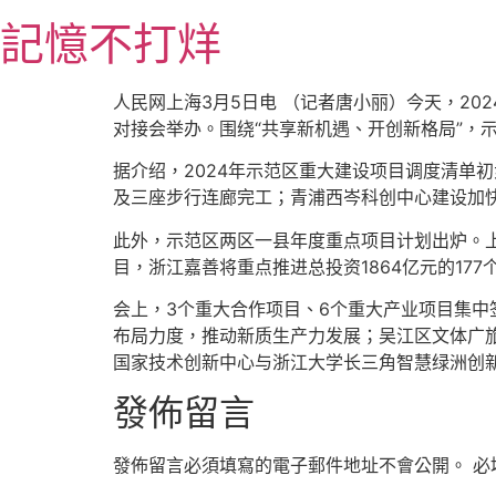
跳
記憶不打烊
至
主
要
人民网上海3月5日电 （记者唐小丽）今天，20
內
对接会举办。围绕“共享新机遇、开创新格局”，
容
据介绍，2024年示范区重大建设项目调度清单
及三座步行连廊完工；青浦西岑科创中心建设加
此外，示范区两区一县年度重点项目计划出炉。上
目，浙江嘉善将重点推进总投资1864亿元的177
会上，3个重大合作项目、6个重大产业项目集中
布局力度，推动新质生产力发展；吴江区文体广旅
国家技术创新中心与浙江大学长三角智慧绿洲创新
發佈留言
發佈留言必須填寫的電子郵件地址不會公開。
必