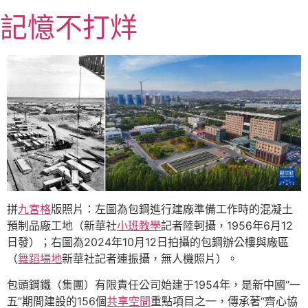
跳
記憶不打烊
至
主
要
內
容
拼
九宮格
版照片：左圖為包鋼進行建廠準備工作時的混凝土
預制品廠工地（新華社
小班教學
記者陸軻攝，1956年6月12
日發）；右圖為2024年10月12日拍攝的包鋼辦公樓與廠區
（
舞蹈場地
新華社記者連振攝，無人機照片）。
包頭鋼鐵（集團）有限責任公司始建于1954年，是新中國“一
五”期間建設的156個
共享空間
重點項目之一，傳承著“齊心協