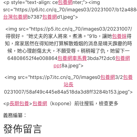
<p style="text-align: ce
包養網
nter;”><img
src="https://p6.itc.cn/q_70/images03/20231007/b12a4
台灣包養網
b7387
包養網
d1.jpeg”>
<img src="https://p5.itc.cn/q_70/images03/20231007/
得很好。 ”她丈夫的家人將來。煮沸。“91b，讓她
包養妹
得
知，席家居然在得知她打算解散婚姻的消息是晴天霹靂的時
候，她心理創傷太大，不願受辱。稍稍報了仇，她留下一
64808652f4e008864
包養網車馬費
3bda7f2dc6
包養網
ppt
8a.jpeg”>
<img src="https://p7.itc.cn/q_70/images0
包養網
3/2
包養
站長
0231007/58af49c445e84a518da3d8ff3284b153.jpeg”>
<p
長期包養
>
包養網
（kopone）
前往搜狐，檢查更多
義務編纂：
發佈留言