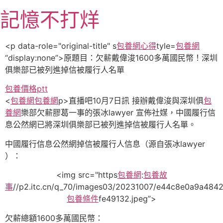
跳
記憶不打烊
至
主
要
<p data-role="original-title" s
包養網心得
tyle=
包養網
內
“display:none”>原題目：欠薪戴偉浚1600多萬國民幣！深圳
容
俱樂部已被列進掉信被履行人名單
包養價格ptt
<
包養網
包養網
p>直播吧10月7日訊 接辦戴偉浚與深圳俱
包
養網
樂部欠薪膠葛一事的張冰lawyer 宣佈社媒，中國履行信
息公然網已將深圳俱樂部已被列進掉信被履行人名單。
中國履行信息公然網掉信被履行人信息（源自張冰lawyer
）：
<img src="https
包養網
:
包養故
事
//p2.itc.cn/q_70/images03/20231007/e44c8e0a9a484
包養條件
fe49132.jpeg”>
欠薪總額1600多萬國民幣：