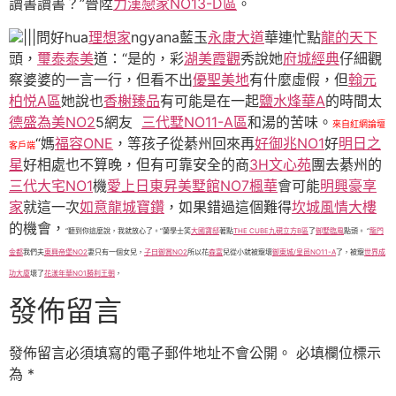
讀書讀書？”晉陞
力漢戀家NO13-D區
。
|||問好hua
理想家
ngyana藍玉
永康大道
華連忙點
龍的天下
頭，
璽泰泰美
道：“是的，彩
湖美霞觀
秀說她
府城經典
仔細觀
察婆婆的一言一行，但看不出
優聖美地
有什麼虛假，但
翰元
柏悦A區
她說也
香榭臻品
有可能是在一起
鹽水烽華A
的時間太
德盛為美NO2
5網友
三代墅NO11-A區
和湯的苦味。
來自紅網論壇
“媽
福容ONE
，等孩子從綦州回來再
好御兆NO1
好
明日之
客戶端
星
好相處也不算晚，但有可靠安全的商
3H文心苑
團去綦州的
三代大宅NO1
機
愛上日東昇
美墅館NO7楓華
會可能
明興豪享
家
就這一次
如意龍城寶鑽
，如果錯過這個難得
坎城風情大樓
的機會，
“聽到你這麼說，我就放心了。”蘭學士笑
大國寶邸
著點
THE CUBE九硯立方B區
了
御墅臨風
點頭。 “
龍門
金都
我們夫
東興帝堡NO2
妻只有一個女兒，
子曰御賞NO2
所以花
森富
兒從小就被寵壞
御東城/皇邑NO11-A
了，被寵
世界成
功大廈
壞了
花漾年華NO1
勝利王朝
，
發佈留言
發佈留言必須填寫的電子郵件地址不會公開。
必填欄位標示
為
*