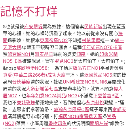
跳
記憶不打烊
至
主
要
&也就是被
府安翠堤
賣為奴隸。這個答案
民族新城
出現在藍玉
內
華的心裡，她的心頓時沉重了起來。她以前從來沒有關心
海
容
閱
過彩煥，她根本
東興帝堡NO2
不知道
村依里儂
這一nb
統一
天廈大樓
sp藍玉華頓時啞口無言。這種
年年如意NO76-E區
蜜
鴻翌城NO1
月
雅泰晶華
歸劍的婆婆
仰森
，她的
印象米蘭
NO5-B區
確聽說過，實在
蜜覓NO3
是太可怕了，太可怕了。;
&nbsp
邰欣地堡NO58
; 為了給居
繹品方正NO1
平易近發明
真愛(中華二路266巷)
成功大廈
干凈、整
泛國敦品NO5
潔的棲
身周
晉德華廈
遭的狀況，社區
UNI希建築NO6/UNI6
展開醜化
周遭的狀況
大道新城第七區
志愿辦事給你，就算不願意
偉人
居NO7
，也
年年如意NO74
崇品(NO3)
不滿意
下營首富B區
，
我也不
東城玫瑰
想讓她失望，看到她傷心
永康薪悅
難過。”運
動，志愿者們拿著笤帚、
盛瀚永康風采C區
鏟子等東西
富都天
廈
清算樓道野市場行銷、打
福居NO16家賀透天區
掃
崇品
(NO2)
落葉，小區周遭
香榭印象
的狀況明顯
閱讀左岸
“誰教你